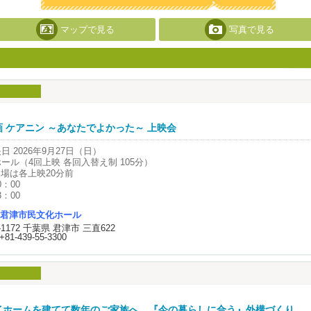
マップで見る
写真で見る
画 ケアニン ～あなたでよかった～ 上映会
日 2026年9月27日（日）
ール（4回上映 各回入替え制 105分）
場は各上映20分前
0：00
3：00
5：30
君津市民文化ホール
8：00
9-1172 千葉県 君津市 三直622
自由 一般1,000円 / 高校生以下600円
+81-439-55-3300
未就学児入場不可
生労働省推薦・文部科学省特別選定作品
認知症で人生終わりになんて、僕がさせない。”
って泣けて人生に前向きになれる心温まる感動作！
護という仕事を通して、働くことの意味や、人と人、地域との繋がりの尊さを
イホームを建てて数年のご家族へ。『今の暮らしに合う』外構づくり