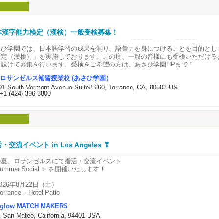
C for Kidsのレッスンでは、子供たちは歌を通して楽しく英語/日本語力を身
能です👧👦
リジナルのリーディング教材で、楽しみながら学習効果を高めましょう✏️
米で指導経験豊富なカウンセラーが、日本語でご家庭ごとに学習計画をサポー
本漢字能力検定（漢検）一般受検募集！
語に自信の無いお子様、英語が初めてのお子様にも無理なく楽しく学び、同年
それ以上のレベルに習熟できるよう導きます。
さひ学園では、日本語学習の成果を測り、語彙力を身につけることを目的とし
ずは無料体験レッスンにご参加ください🎵
検定（漢検）」を実施しております。この度、一般の皆様にも受検いただける
を設けて募集を行います。受検をご希望の方は、あさひ学園HPまで！
年齢 英語クラス3歳〜 日本語クラス1.5歳〜
ロサンゼルス補習授業校 (あさひ学園）
91 South Vermont Avenue Suite# 660, Torrance, CA, 90503 US
+1 (424) 396-3800
・交流イベント in Los Angeles ❣
の夏、ロサンゼルスにて婚活・交流イベント
Summer Social ✨ を開催いたします！
️ 2026年8月22日（土）
orrance – Hotel Patio
glow MATCH MAKERS
の午後、開放感あふれる心地よい空間で、
, San Mateo, California, 94401 USA
然と会話が広がるカジュアルな交流イベントです☀️