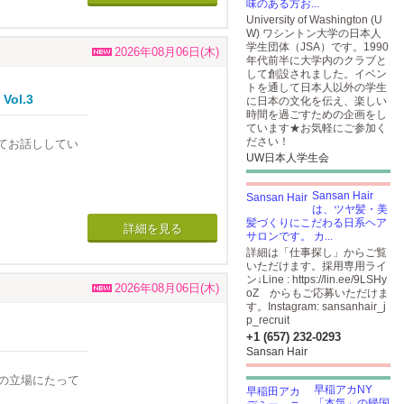
味のある方お...
University of Washington (U
W) ワシントン大学の日本人
学生団体（JSA）です。1990
2026年08月06日(木)
年代前半に大学内のクラブと
して創設されました。イベン
トを通して日本人以外の学生
l.3
に日本の文化を伝え、楽しい
時間を過ごすための企画をし
ています★お気軽にご参加く
ださい！
てお話ししてい
UW日本人学生会
Sansan Hair
は、ツヤ髪・美
進行内容を一部
髪づくりにこだわる日系ヘア
詳細を見る
サロンです。 カ...
詳細は「仕事探し」からご覧
いただけます。採用専用ライ
ングルマザー。
ン↓Line :
https://lin.ee/9LSHy
がいないケー
2026年08月06日(木)
oZ
からもご応募いただけま
す。Instagram: sansanhair_j
p_recruit
サポートがない
+1 (657) 232-0293
Sansan Hair
の立場にたって
早稲アカNY
「本気」の帰国