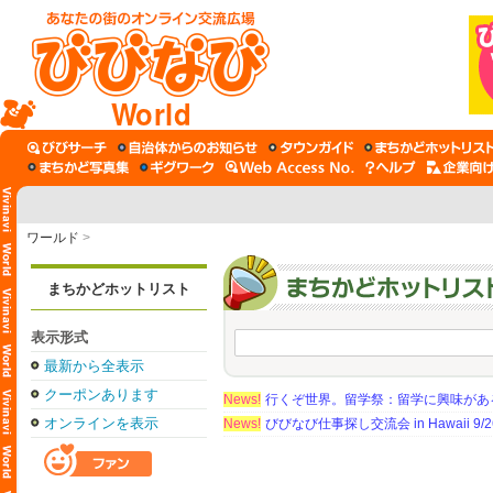
World
ワールド
>
まちかどホットリスト
表示形式
最新から全表示
クーポンあります
News!
行くぞ世界。留学祭：留学に興味がある学
オンラインを表示
News!
びびなび仕事探し交流会 in Hawaii 9/26（