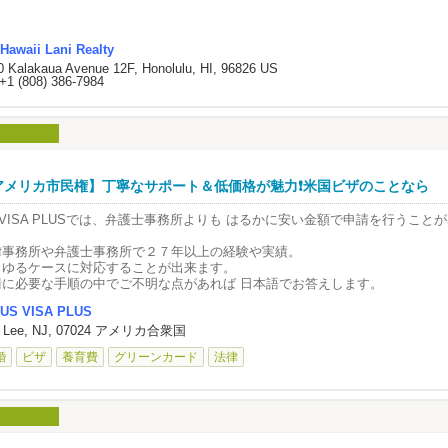
スピードデート形式について】
過去にうつ病や不安症になったことがある。
初めての方と何を話せばいいかわからない…」という方もご安心ください。
家族にうつ病の人がいる。
ャピタルゲイン税金対策を用いて現在お住まいの不動産物件の売却と新しく住
Hawaii Lani Realty
件の同時日ご売却とご購入、
全員の異性と1対1で必ず会話できる
れらの症状や経験のある方は、ホルモンバランスの変化に対して非常に敏感で
0 Kalakaua Avenue 12F, Honolulu, HI, 96826 US
０３１エクスチェンジシステムを活用しての投資物件の買い替え、
 短時間ごとに席を移動しながら交流
うつ症状を発症するリスクが比較的高いとされています。妊娠中に産婦人科の
+1 (808) 386-7984
メリカ本土や他島マウイ島をはじめ他島物件の売却後にオアフ島の物件購入を
 適度な時間で自然なフィーリングを確認
談しておくと、産後のサポートが受けやすくなりますので、早めに相談するこ
の不動産物件買い替えの経験豊富。
。
に、
動産物件ご購入後のお客様のご要望に沿ったお部屋の管理、共益費、保険や税
自分から話しかけるのが苦手」
ービスも行っております。
特定の人としか話せない」
れでは、産後のうつ症状をどのようにマネジメントしたらよいのでしょうか。
いった不安を感じやすい方にも、安心してご参加いただけます。
ポートと解決方法についてお話ししていきたいと思います。
ラックスした雰囲気の中で、自然に会話をお楽しみいただけす。
アメリカ市民権】丁寧なサポート＆低価格が魅力❗️米国ビザのことなら
イラニ不動産オーナーのともこKubiakは26年以上のハワイ不動産歴。
パートナーのサポート★
くお付き合いして頂いているお客様からそのご家族の方にも引き続きお付き合
遠方からご参加の皆さまへ】
 VISA PLUSでは、弁護士事務所よりも はるかに安い金額で申請を行うことが
良のサポートは、パートナー・夫の理解と助けです。
す。
サンゼルスへのご参加をご検討の方へ、特別な宿泊プランをご用意しておりま
し夫が、
た、お客様からお客様へのご紹介も多く頂き感謝しております。
安の良いエリアにある会場ホテルを、特別割引にてご利用いただけます。
律事務所や弁護士事務所で２７年以上の経験や実績。
無関心：育児は妻の仕事と決めつけている。
してお客様との新しい出会いは嬉しく、何よりお客様が不動産取引後に喜んで
らゆるケースに対応することが出来ます。
批判的：「もっと効率的にできないの？」などと批判する。
嬉しい事です。
初めてのロサンゼルスで不安…」という方も安心してご参加いただけます。
請に必要な手順の中でご不明な点があれば 日本語でお答えします。
自分のペースを崩さず、非協力的：自分の仕事や趣味を優先する。
感謝やねぎらいの言葉がない：「ありがとう」「お疲れさま」などの言葉がな
US VISA PLUS
の機会に、旅行を兼ねて新しい一歩を踏み出してみませんか？✨
請から承認までの時間もスムーズに進めることができる為、これまでも多くの
れらの行動は、育児と戦っている妻に対して、深い孤独感と絶望感を与えてし
９９９年ハワイ州公認不動産免許（RA)取得。
t Lee, NJ, 07024 アメリカ合衆国
持頂いております。
００９年ハワイ州公認不動産主任免許（RB)取得。
宿泊プランの詳細は、ご希望の方へ個別にご案内いたします。
は、夫はどのように妻を支えてあげればよいのでしょうか。
０１０年ハワイラニ不動産設立。
婚
ビザ
養育費
グリーンカード
法律
気軽にお問い合わせ下さい。
妻との会話を大切にし、話を聞く。
米及びハワイ州不動産協会会委員。
様のご参加お待ちしております！
家事や育児を手伝う。
感謝の気持ちを言葉で伝える。
️US VISA PLUSの公式YouTubeチャンネルで、最新情報をお届けしております❗️
妻に休憩時間を作ってあげる。
プロフィール≫
ャンネル登録もよろしくお願いします🗽
産後のうつ症状について正しく理解する。
お問合せ】