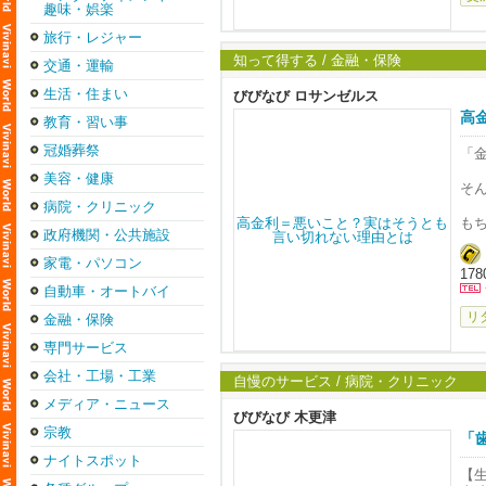
S
趣味・娯楽
お
旅行・レジャー
仕
知って得する / 金融・保険
交通・運輸
ワ
A
生活・住まい
びびなび ロサンゼルス
高
教育・習い事
新
冠婚葬祭
「
【
美容・健康
日時
そ
会場 
病院・クリニック
も
【
政府機関・公共施設
無
し
家電・パソコン
1780
会場
自動車・オートバイ
大
ナー
っ
リ
金融・保険
日
今
専門サービス
み
会社・工場・工業
✔
自慢のサービス / 病院・クリニック
会
メディア・ニュース
い
✔
びびなび 木更津
宗教
「
ご
✔
yum
ナイトスポット
【
✔ 