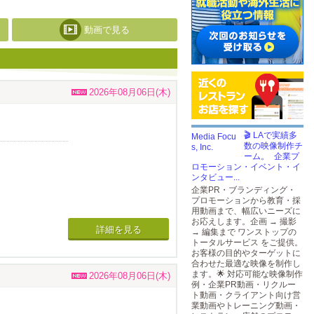
動画で見る
2026年08月06日(木)
🎬 LAで実績多
数の映像制作チ
ーム。 企業プ
ロモーション・イベント・イ
ンタビュー...
企業PR・ブランディング・
プロモーションから教育・採
用動画まで、幅広いニーズに
お応えします。企画 → 撮影
詳細を見る
→ 編集まで ワンストップの
トータルサービス をご提供。
お客様の目的やターゲットに
合わせた最適な映像を制作し
ます。🌟 対応可能な映像制作
2026年08月06日(木)
例・企業PR動画・リクルー
ト動画・クライアント向け営
業動画やトレーニング動画・
描く。