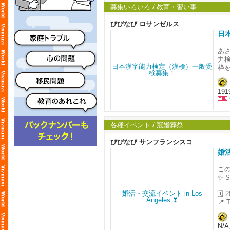
TL
募集いろいろ / 教育・習い事
が可
オ
びびなび ロサンゼルス
日
日
英
は
あ
ま
力
枠
対象
191
各種イベント / 冠婚葬祭
びびなび サンフランシスコ
婚活
こ
✨ 
🗓
📍 T
夏
N/A
自