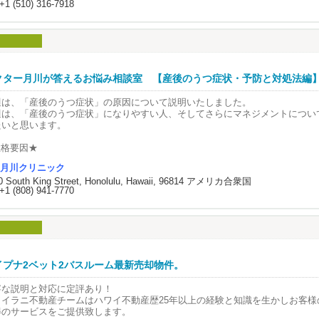
+1 (510) 316-7918
苦しさは一切なく、初めての方でも安心してご参加いただける、
ラックスしたひとときをご用意しております。
参加の方も大歓迎！
しいご縁が生まれる、特別な夏のひとときを一緒に過ごしませんか？
me & Age Groups】
クター月川が答えるお悩み相談室 【産後のうつ症状・予防と対処法編】Vo
：1:00 PM – 3:00 PM
週は、「産後のうつ症状」の原因について説明いたしました。
n: 46歳以上 / Women: 40歳以上
週は、「産後のうつ症状」になりやすい人、そしてさらにマネジメントについ
たいと思います。
：4:00 PM – 6:00 PM
n: 45歳以下 / Women: 39歳以下
性格要因★
まじめ、几帳面：マニュアルどおりにしたい。できないと気になってしまう。
より良い出会いの機会をご提供するため、当日の参加人数や男女比に応じて、
月川クリニック
完璧主義：育児、家事、自分のキャリアを完璧にこなそうとする。
整させていただく場合がございます。あらかじめご了承ください。
0 South King Street, Honolulu, Hawaii, 96814 アメリカ合衆国
他人に頼れない：自分で抱え込んでしまい、他人へ助けを求められない。
+1 (808) 941-7770
参加費】
環境要因★
早めのお申し込みがお得です✨
ワンオペ育児：夫の仕事が多忙なため、日常的に一人で育児を行うケース。シ
 Early Bird：$125（6月30日まで）
身近に頼れる人がいない：核家族、困ったときにすぐ助けてくれる友人や親戚
✅ Standard：$150（7月1日〜7月31日）
。または海外での出産。
✅ Late：$175（8月1日以降）
経済的不安：産休や育休での収入の減少、または今後の養育費に対する不安。
パートナーとの関係が良くない：夫からの協力が得られない。または精神的な
イプナ2ベット2バスルーム最新売却物件。
ドレスコード】
ース。
性：ビジネスカジュアル
困難な出産経験：疲労感が強く、育児に対してネガティブな感情が存在する。
寧な説明と対応に定評あり！
性：サマードレスなどの女性らしいデートスタイルがお勧めです
望まない妊娠：妊娠・出産を通してネガティブな感情が付きまとうケース。
ワイラニ不動産チームはハワイ不動産歴25年以上の経験と知識を生かしお客様
Tシャツやジーンズはご遠慮ください。
得のサービスをご提供致します。
既往歴と家族歴★