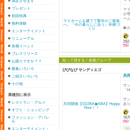
満足させます
プレゼント
マ
が
初回特典
ー
無料体験
🚘
エンターテイメント
雨
大
リニューアル
29
各種イベント
✨
道
プレスリリース
空
知って得する / 各種グループ
お困りですか？？

募集いろいろ
雑
びびなび サンディエゴ
れ
共同
ご紹介いろいろ
🐶
その他
サン
お
「H
業種別に表示
「
サ
安
レストラン・グルメ
あ
株
し
ギフト・ショッピング
合
ファッション・アパレ
767
私
「
ル
他
お問
エンターテイメント・
交