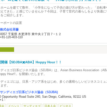
イホームを建てて数年、「小学生になって子供の遊び方が変わった」「自転車
増えてきた」と感じていませんか？今回は、子育て世代の暮らしをより快適に
ムをご紹介します。
カーポートの設置
の日の送迎や荷物の積み下ろしが快適に。増えた子供の自転車を雨から守るス
株式会社斉藤
活躍します。
2-0057 千葉県 木更津市 東中央２丁目７−１２
+81-120-403-110
目隠しフェンス
路や隣家からの視線をしっかりカット。プライバシーを守り、子供やペットが
間をつくります。
お庭のリフォーム（人工芝・タイルデッキ）
草の手入れの手間を減らし、子供が思い切り走り回ったり、家族でBBQを楽し
変わらせます。
開催【SDJBA✖️ABA】Hoppy Hour！！
ドッグランの作成
ディエゴ日系ビジネス協会（SDJBA）は、Asian Business Association
庭の一部をフェンスで囲み、愛犬がノーリードで安全に走り回れるドッグラン
oppy Hour!!」を開催いたします。
リフォームに興味はあるけれど、子供を連れての打ち合わせは大変そう…」そ
ンディエゴには、日系・アジア系をはじめ、多くの素晴らしいビジネスコミュ
心ください。
ります。
式会社斉藤ではキッズスペースも完備しておりますので、小さなお子様連れで
かし、実際に交流する機会は意外と多くありません。
わせも大歓迎です！木更津の気候風土に合わせた最適なプランをご提案いたし
サンディエゴ日系ビジネス協会（SDJBA)
0 Opportunity Road Suite 240, San Diego, California, 92111 US
たちは日系コミュニティのつながりを大切にしながらも、さらにその輪を広げ
うちのお庭もそろそろ…」と思ったら、株式会社斉藤までお気軽にご相談くだ
+1 -
のコミュニティや団体との新たな出会いや協力関係を生み出していきたいと考
合せ：0120-403-110
流会
イベント
サンディエゴ
日本人会
ビジネス