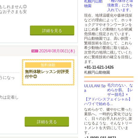
「種の保存と環
境教育」に力を
しれません😊
入れています。
なお子さまも安
現在、地球温暖化や森林伐採
などの理由によって、ホッキ
ョクグマやオランウータンを
、歯ブラシの練
に役立てた
はじめ多くの動物たちが絶滅
詳細を見る
頃からぜひお越し
危惧種に指定されています。
円山動物園では、高い飼育・
繁殖技術を活かして、これら
合でも一緒にお
希少動物の繁殖に取り組み、
2026年08月06日(木)
次世代の地球に残していくた
めに繁殖技術の確立を目指し
た空間が広が
ます。
無料体験
+81-11-621-1426
じずに治療を進
無料体験レッスン好評受
札幌円山動物園
付中😊
うになっ
ていますので
毛穴のない、な
めらか肌。【レ
ザー脱毛】×
力は定着し
【アドバンスフェイシャル】
ハワイで始める...
気を失って
なめらかで、健やかに整った
素肌へ。一時的な変化ではな
く、日々のお手入れが少し楽
とができま
詳細を見る
になるような、そんなトリー
トメントを大切にしていま
！
す。