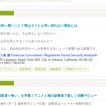
DJBA会員の皆さまはもちろん、これまでSDJBAのイベントにご参加いただい
越しいただきたく、ご案内いたします。
事帰りに気軽に立ち寄っていただき、新しい出会いや情報交換を楽しめるカジ
ーキングイベントです。
BAのメンバーとも交流できる貴重な機会ですので、ぜひお気軽にご参加くださ
金利＝悪いこと？実はそうとも言い切れない理由とは
しいつながりやアイデアが生まれる場として、多くの皆さまにご参加いただけ
金利が高いから、今は何もしない方がいい。」
イベント概要】
 2026年8月19日（木） 4:30 PM ～ 6:30 PM
んな話を耳にすることはありませんか？
Embolden Beer Company 8655 Production Ave Ste A, San Diego, CA 92121
ちろん、高金利は住宅ローンを利用する方にとって影響のある要素です。
参加費】
料※ドリンク・フードは各自ご購入ください。
八島 健 Financial Consultant / Registered Social Security Analyst®
かし一方で、高金利だからこそ生まれる資産形成のチャンスもあります。
0 Castleton Street Suite 600, City of Industry, California, 91748 US
の Embolden Beer Company は、日本食・抹茶スイーツで人気の Matcha Caf
+1 (847) 736-6744
切なのは、「良い・悪い」と決めつけることではなく、市場の仕組みを理解し
お二人が手掛けるBrewingです。
た判断をすることです。
タイアメント
資産形成
老後資金
金融教育
不動産マーケット
本各地にちなんだユニークなクラフトビールも楽しめますので、ビール好きの
回の日本語ファイナンシャルクラスでは、
に！
 現在の住宅市場の状況
員以外の方も無料で参加 できますので、ご興味のありそうなお知り合いやご
ましたら、ぜひお誘い合わせのうえご参加ください。
 金利はどのように決まるのか
歯医者＝怖い」を卒業！アニメと海の診察室で楽しく治療デビュー
質問等ありましたら夢までご連絡ください
 高金利がもたらすメリットとデメリット
e.velliquette@pspinc.com
生後6ヶ月～】歯医者デビュー応援！診察室はベビーカー移動可能◎
2026年の市場をどのように読み解けばよいのか