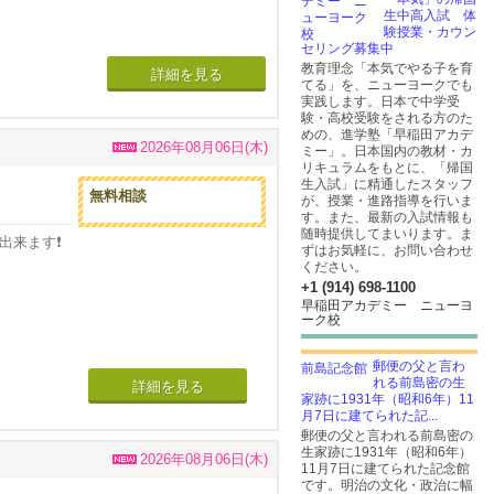
生中高入試 体
験授業・カウン
まわれる不動産
セリング募集中
教育理念「本気でやる子を育
あるため、産後
詳細を見る
てる」を、ニューヨークでも
先生や主治医に
節税対策を用い
実践します。日本で中学受
とをお勧めしま
験・高校受験をされる方のた
めの、進学塾「早稲田アカデ
金等の支払代行
2026年08月06日(木)
ミー」。日本国内の教材・カ
リキュラムをもとに、「帰国
生入試」に精通したスタッフ
無料相談
が、授業・進路指導を行いま
す。また、最新の入試情報も
随時提供してまいります。ま
いを頂いており
出来ます❗️
ずはお気軽に、お問い合わせ
す。
ください。
+1 (914) 698-1100
頂けるのはとて
早稲田アカデミー ニューヨ
ーク校
い。
方々からご
まいます。
郵便の父と言わ
れる前島密の生
詳細を見る
家跡に1931年（昭和6年）11
月7日に建てられた記...
郵便の父と言われる前島密の
生家跡に1931年（昭和6年）
2026年08月06日(木)
11月7日に建てられた記念館
です。明治の文化・政治に幅