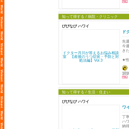
堅
リ
初
知って得する / 病院・クリニック
新
びびなび ハワイ
【Ti
ド
第1部
先
Me
今
き
第2部
Me
★
・
※
・
調
101
・
【
★
お
・
• ✅
・
知って得する / 生活・住まい
• 
ス
• 
・
びびなび ハワイ
・
ワ
【
ケ
男
・
丁
女
・
ハ
※
納
★