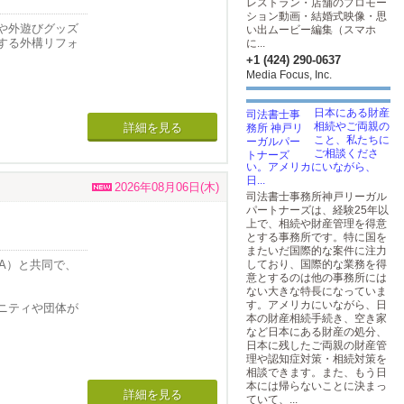
レストラン・店舗のプロモー
ション動画・結婚式映像・思
や外遊びグッズ
い出ムービー編集（スマホ
する外構リフォ
に...
+1 (424) 290-0637
Media Focus, Inc.
ペースとしても
日本にある財産
相続やご両親の
詳細を見る
こと、私たちに
ご相談くださ
安心して遊べる
い。アメリカにいながら、
日...
2026年08月06日(木)
司法書士事務所神戸リーガル
パートナーズは、経験25年以
める空間に生ま
上で、相続や財産管理を得意
とする事務所です。特に国を
またいだ国際的な案件に注力
（ABA）と共同で、
しており、国際的な業務を得
スペースに。
意とするのは他の事務所には
ない大きな特長になっていま
んなご家族もご
す。アメリカにいながら、日
ニティや団体が
本の財産相続手続き、空き家
のご来店・打ち
など日本にある財産の処分、
ます。
日本に残したご両親の財産管
理や認知症対策・相続対策を
、
相談できます。また、もう日
さい！
えています。
本には帰らないことに決まっ
詳細を見る
ていて、...