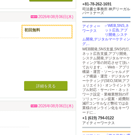
た皆さまにもぜひ
+81-78-262-1691
司法書士事務所 神戸リーガル
パートナーズ
ュアルなネット
2026年08月06日(木)
い。
✅WEB,SNS,ネ
初回無料
ット広告,アプ
リ開発,システ
れば幸いです。
ム開発,デジタルマーケティン
グ,...
WEB開発,SNS支援,SNS代行,
ネット広告支援,アプリ開発,
システム開発,デジタルマーケ
ティング等の対応させて頂い
ております。・Web・アプリ
構築・運営・ソーシャルメデ
ィア構築・運営・デジタルマ
e Maiko のオー
ーケティング(SEO,SEM,アフ
、自分に合
ェリエイト)・オンライントラ
詳細を見る
ブル対応・サーバー・ネット
方もぜひお楽し
ワーク設定・業種業態別のIT
ソリューション提案・経費削
減ITコンサルなど弊社では企
2026年08月06日(木)
友人がいらっしゃ
業様のオンライン化をキーワ
ードに...
+1 (619) 794-0122
アイティーワークス