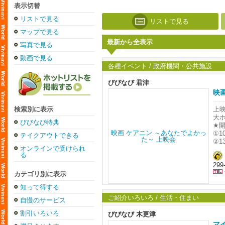
表示切替
リストで見る
リストで見る
マップで見る
最新から全表示
写真で見る
動画で見る
各種イベント / 政府機関・公共施設
びびなび 君津
映
上映
検索別に表示
大ホ
びびなび特典
★開
①1
テイクアウトできる
②1
オンラインで受けられ
③1
る
④1
29
全席
※
カテゴリ別に表示
知って得する
厚
ご紹介いろいろ / 生活・住まい
自慢のサービス
“
割引いろいろ
笑
びびなび 木更津
介
マ