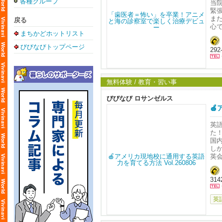
各種グループ
ま
当
緊
✔
ま
戻る
心
に
まちかどホットリスト
歯
不
びびなびトップページ
29
習
い
く
【オ
フ
待
無料体験 / 教育・習い事
日
20
キ
びびなび ロサンゼルス
り
🍎
6:
さ
8:
め
英
9:
た
お
国
初
ご
し
英
ご
ま
□□□
い
htt
陽
314
し
043
生
ご
し
英
せ
子