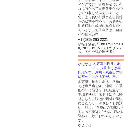
す。リトルパインコンサルテ
ィングでは、目標を定め、そ
れに向かって出来る事から少
しずつ取り組んでいくこと
で、より良い行動または気持
ちの状態を増やし、お悩みや
問題行動の軽減に重点を置い
ています。お子様又はご自身
への個人カウ...
+1 (323) 285-2221
小松千沙都／Chisato Komats
u, Ph.D., BCBA-D（カリフォ
ルニア州公認心理学者）
木更津市桜井にあ
る、八重山そば専
門店です。沖縄・八重山の味
に魅せられた店主が、本...
木更津市桜井にある、八重山
そば専門店です。沖縄・八重
山の味に魅せられた店主が、
本場で学び、木更津に持ち帰
りました。現地の素材や製法
にこだわり、やさしくも奥深
い一杯に。“八重山の美味しさ
をもっと身近に”そんな想いを
込めて、毎日お作りしていま
す。
やえすば