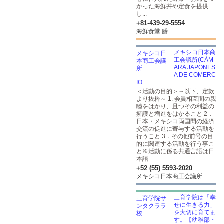
かった海鮮丼や定食を提供
し...
+81-439-29-5554
海鮮食堂 膳
メキシコ日本商
工会議所(CÁM
ARA JAPONES
A DE COMERC
IO ...
＜活動の目的＞～以下、定款
より抜粋～ 1. 会員相互間の親
睦をはかり、且つその利益の
擁護と増進をはかること 2．
日本・メキシコ両国間の経済
交流の促進に寄与する活動を
行うこと 3．その他前号の目
的に関連する活動を行う事こ
と※活動に係る共通言語は日
本語
+52 (55) 5593-2020
メキシコ日本商工会議所
三育学院は「幸
せに生きる力」
を大切に育てま
す。【幼稚部・