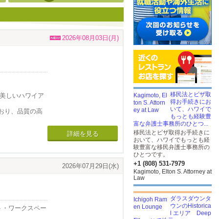
2026年08月03日(月)
移民法とビザ取
がける美しいハワイア
得お手続きにお
いて、ハワイで
おり、品質の高
もっとも経験豊
富な弁護士事務所のひとつ...
移民法とビザ取得お手続きに
詳細を見る
購入できませ
おいて、ハワイでもっとも経
験豊富な移民弁護士事務所の
多く承っていま
ひとつです。
+1 (808) 531-7979
2026年07月29日(水)
Kagimoto, Elton S. Attorney at
Law
ダラスダウンタ
ウンのHistorica
ント・ワークスペー
l エリア Deep