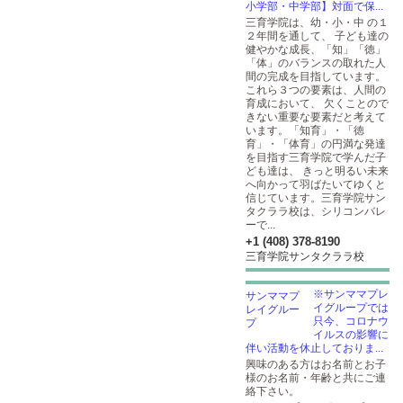
小学部・中学部】対面で保...
三育学院は、幼・小・中 の１
２年間を通して、 子ども達の
健やかな成長、「知」「徳」
「体」のバランスの取れた人
間の完成を目指しています。
これら３つの要素は、人間の
育成において、 欠くことので
きない重要な要素だと考えて
います。「知育」・「徳
育」・「体育」の円満な発達
を目指す三育学院で学んだ子
ども達は、 きっと明るい未来
へ向かって羽ばたいてゆくと
信じています。三育学院サン
タクララ校は、シリコンバレ
ーで...
+1 (408) 378-8190
三育学院サンタクララ校
※サンママプレ
イグループでは
只今、コロナウ
イルスの影響に
伴い活動を休止しておりま...
興味のある方はお名前とお子
様のお名前・年齢と共にご連
絡下さい。