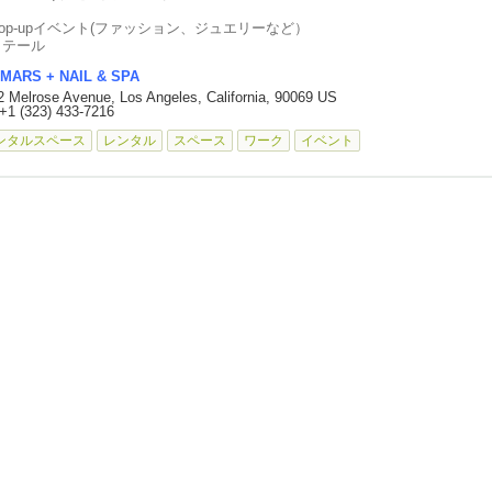
aii@muumuurainbow.com
op-upイベント(ファッション、ジュエリーなど）
リテール
ヨガ
MARS + NAIL & SPA
アートギャラリー
2 Melrose Avenue, Los Angeles, California, 90069 US
オフィス
+1 (323) 433-7216
ストレージ
ど様々な用途で活用いただけます。
ンタルスペース
レンタル
スペース
ワーク
イベント
階、デザイナーズ物件、大きな窓があり日当たり良好、無料駐車場有、無料Wifi
ッチン有
00/日, $2500/週, $6000/月 ご相談可能