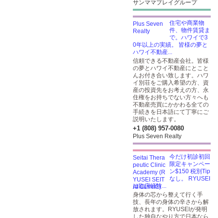
サンママプレイグループ
住宅や商業物
件、物件賃貸ま
で。ハワイで3
0年以上の実績。 皆様の夢と
ハワイ不動産...
信頼できる不動産会社。皆様
の夢とハワイ不動産にとこと
んお付き合い致します。ハワ
イ別荘をご購入希望の方、資
産の投資先をお考えの方、永
住権をお持ちでない方々へも
不動産売買にかかわる全ての
手続きを日本語にて丁寧にご
説明いたします。
+1 (808) 957-0080
Plus Seven Realty
今だけ初診初回
限定キャンペー
ン$150 税別Tip
なし。 RYUSEI
は臨床経験...
身体の芯から整えて行く手
技、長年の身体の辛さから解
放されます。RYUSEIが発明
した独自なやり方で日本なら