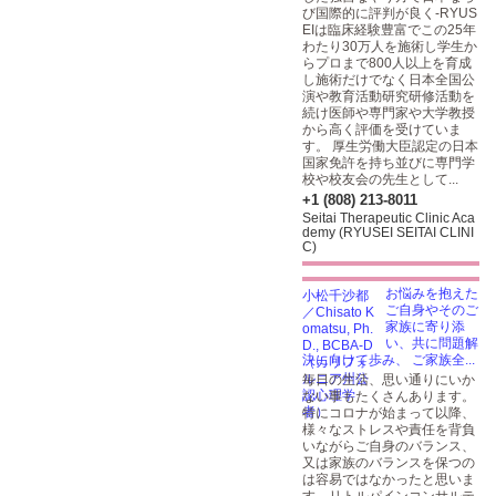
び国際的に評判が良く-RYUS
EIは臨床経験豊富でこの25年
わたり30万人を施術し学生か
らプロまで800人以上を育成
し施術だけでなく日本全国公
演や教育活動研究研修活動を
続け医師や専門家や大学教授
から高く評価を受けていま
す。 厚生労働大臣認定の日本
国家免許を持ち並びに専門学
校や校友会の先生として...
+1 (808) 213-8011
Seitai Therapeutic Clinic Aca
demy (RYUSEI SEITAI CLINI
C)
お悩みを抱えた
ご自身やそのご
家族に寄り添
い、共に問題解
決に向けて歩み、 ご家族全...
毎日の生活、思い通りにいか
ない事もたくさんあります。
特にコロナが始まって以降、
様々なストレスや責任を背負
いながらご自身のバランス、
又は家族のバランスを保つの
は容易ではなかったと思いま