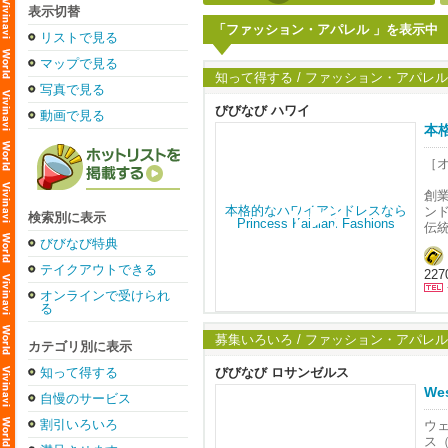
表示切替
「ファッション・アパレル 」を表示中
リストで見る
マップで見る
知って得する / ファッション・アパレル
写真で見る
びびなび ハワイ
動画で見る
本格
［
創業
ン
検索別に表示
伝
い
びびなび特典
テイクアウトできる
227
特
ん
オンラインで受けられ
ま
る
す
募集いろいろ / ファッション・アパレル
カテゴリ別に表示
知って得する
びびなび ロサンゼルス
225
We
自慢のサービス
Insi
TEL
割引いろいろ
ウェ
Sto
ス（