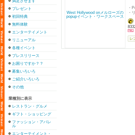
満足させます
haw
・P
プレゼント
・
初回特典
・
・
無料体験
833
・
・
エンターテイメント
な
レ
リニューアル
1
各種イベント
キ
プレスリリース
$4
お困りですか？？
募集いろいろ
ご紹介いろいろ
その他
業種別に表示
レストラン・グルメ
ギフト・ショッピング
ファッション・アパレ
ル
エンターテイメント・