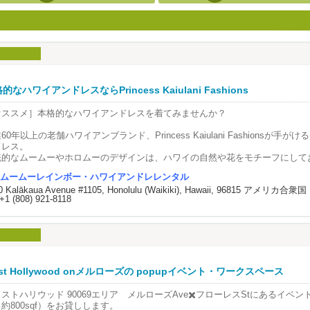
的なハワイアンドレスならPrincess Kaiulani Fashions
オススメ］本格的なハワイアンドレスを着てみませんか？
60年以上の老舗ハワイアンブランド、Princess Kaiulani Fashionsが手
ドレス。
統的なムームーやホロムーのデザインは、ハワイの自然や花をモチーフにして
素材を使用しています。
ムームーレインボー・ハワイアンドレレンタル
0 Kalākaua Avenue #1105, Honolulu (Waikiki), Hawaii, 96815 アメリカ合衆国
別なシーンで活躍する華やかなドレスは、ワイキキではムームーモールでしか
+1 (808) 921-8118
。
たカスタムオーダーも受け付けており、日本のフラダンスチームからの注文も
のでお立ち寄りください。
0 Kalakaua Ave. #209
st Hollywood onメルローズの popupイベント・ワークスペース
de the Waiikiki Shopping Plaza 2nd FL.
：808-436-6069
ストハリウッド 90069エリア メルローズAve✖️フローレスStにあるイベ
re Hours: M-Sun 10:00am-4:30pm
約800sqf）をお貸しします。