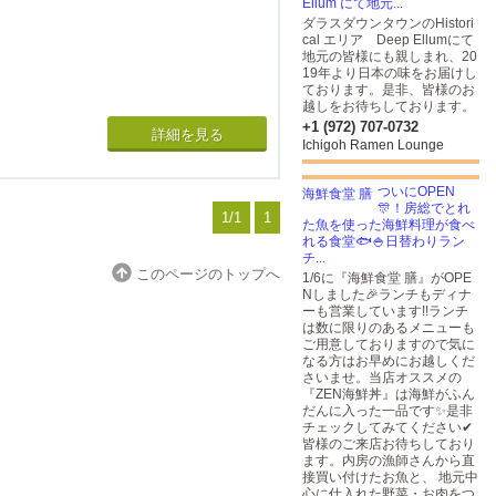
Ellum にて地元...
ダラスダウンタウンのHistori
cal エリア Deep Ellumにて
地元の皆様にも親しまれ、20
19年より日本の味をお届けし
ております。是非、皆様のお
越しをお待ちしております。
+1 (972) 707-0732
詳細を見る
Ichigoh Ramen Lounge
 、トイレ、ミニ
ついにOPEN
🎊！房総でとれ
1/1
1
た魚を使った海鮮料理が食べ
れる食堂🐟🍚日替わりラン
チ...
このページのトップへ
1/6に『海鮮食堂 膳』がOPE
Nしました🎉ランチもディナ
ーも営業しています!!ランチ
は数に限りのあるメニューも
ご用意しておりますので気に
なる方はお早めにお越しくだ
さいませ。当店オススメの
『ZEN海鮮丼』は海鮮がふん
だんに入った一品です✨是非
チェックしてみてください✔
皆様のご来店お待ちしており
ます。内房の漁師さんから直
接買い付けたお魚と、 地元中
心に仕入れた野菜・お肉をつ