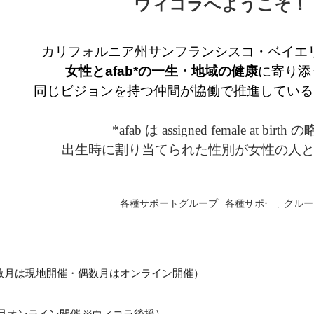
ウィコラへようこそ！
カリフォルニア州サンフランシスコ・ベイエ
女性
とafab*
の一生・地域の健康
に寄り添
同じビジョンを持つ
仲間が協働で推進
して
いる
*afab は assigned female at birth 
出生時に割り当てられた性別が女性の人
数月は現地開催・偶数月はオンライン開催）
月オンライン開催
※ウィコラ
後援）