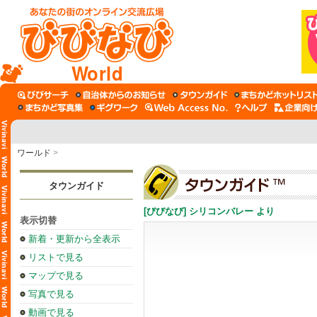
World
ワールド
>
タウンガイド
[びびなび] シリコンバレー より
表示切替
新着・更新から全表示
リストで見る
マップで見る
写真で見る
動画で見る