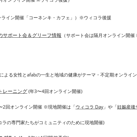
ンライン開催「コーネンキ・カフェ」）※ウィコラ後援
のサポート会＆グリーフ情報
（サポート会
は隔月オンライン開催
による女性とafabの一生と地域の健康
が
テーマ・不定期
オンライン
トレーニング
(年
3
〜4回オンライン開催)
1〜2回オンライン開催
※現地
開催は「
ウィコラ Day
」や「
妊娠産後
コラの専門家たちがコミュニティのために現地開催)