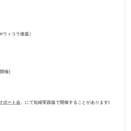
※ウィコラ後援）
開催
)
サポート会
」にて短縮実践版で開催することがあります)