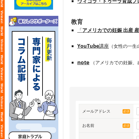
ウィコラ・ドゥーラ育成プ
教育
「
アメリカでの妊娠 出産 
YouTube
講座
（女性の一生
note
（
アメリカでの妊娠、
メールアドレス
必須
お名前
必須