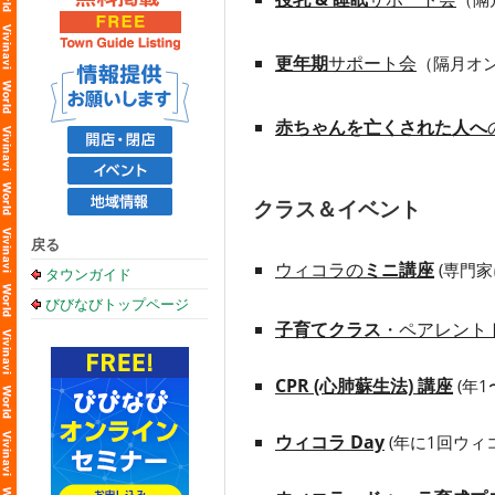
更年期
サポート会
（隔月オ
赤ちゃんを亡くされた人へ
クラス＆イベント
戻る
ウィコラの
ミニ講座
(
専門家
タウンガイド
びびなびトップページ
子育てクラス
・ペアレント
CPR (心肺蘇生法) 講座
(年
ウィコラ Day
(年に1回
ウィ