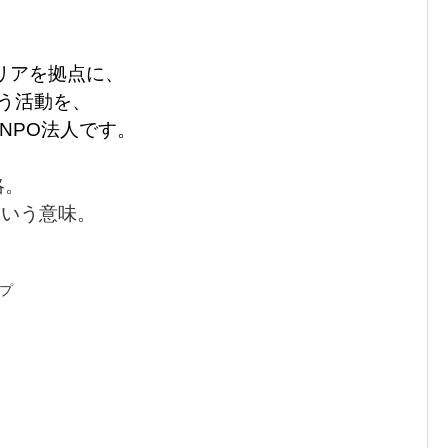
リア
を拠点に、
う
活動を
、
NPO法人です。
の略。
という意味。