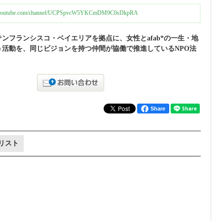
w.youtube.com/channel/UCPSpvcW5YKCmDM9C0sDkpRA
ンフランシスコ・ベイエリアを拠点に、女性とafab*の一生・地
う活動を、同じビジョンを持つ仲間が協働で推進しているNPO法
Share
リスト