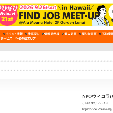
NPOウィコラ(We
-, Palo alto, CA, - US
https://www.wecolla.org/