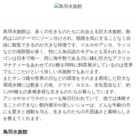
鳥羽水族館は、多くの生きものたちに出会える巨大水族館。館
内は12のテーマにゾーン分けされ、順路を気にすることなく自
由に観覧できるのが大きな特徴です。イルカやアシカ、ラッコ
などの海獣類が多く、特に人魚伝説のモデルとも言われるジュ
ゴンは日本で唯一、同じ海牛類である川に棲む巨大なアフリカ
マナティーをあわせての2種を同時に飼育展示しているのは世界
でもここだけという珍しい水族館でもあります。
またサンゴ礁や世界の川などの環境をそのまま再現した巨大な
環境水槽には数多くの魚、クラゲ、カエル、水生昆虫など、約
1,200種もの多種多様な生きものたちが暮らしています。
アシカやセイウチのショーも毎日行われていて、他では体験す
ることのできない館内展示や楽しいショーは、どんな年齢の方
にも驚きと感動を与え、生きものたちの不思議さと素晴らしさ
を教えてくれます。
鳥羽水族館