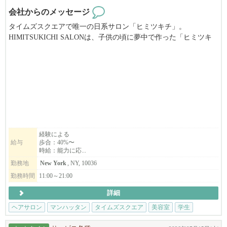
会社からのメッセージ
タイムズスクエアで唯一の日系サロン「ヒミツキチ」。
HIMITSUKICHI SALONは、子供の頃に夢中で作った「ヒミツキ
チ」のように、
自由な発想と遊び心、そしてまっすぐな情熱を持った仲間が集ま
るサロンです。
木のぬくもりが感じられる店内で、丁寧なサービスと確かな技術
を大切にしながら、
撮影・ブライダル・クリエイティブワークにも挑戦できます。
海外が初めてでも大丈夫！ビザ・ライセンスの取得もサポートし
経験による
給与
歩合：40%〜
ます。
時給：能力に応...
「自分らしい美容師ライフをNYで送りたい」そんな方をお待ちし
勤務地
New York
, NY, 10036
ています◎
勤務時間
11:00～21:00
詳細
ヘアサロン
マンハッタン
タイムズスクエア
美容室
学生