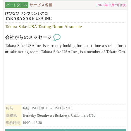
パートタイム
サービス各種
2026年07月29日(水)
✨弊社で働く魅力
びびなび サンフランシスコ
TAKARA SAKE USA INC
お客様から直接、「助かった」「ありがとう」と心から感謝され
Takara Sake USA Tasting Room Associate
る瞬間が多く、人の役に立てている実感と大きなやりがいがあり
ます。
会社からのメッセージ
信頼をいただき、長く関係が続いていくことも、この仕事ならで
Takara Sake USA Inc. is currently looking for a part-time associate for o
はの喜びです。
ur sake tasting room. Takara Sake USA Inc., is a member of Takara Gro
up, the leading corporation of alcohol-related business and biotechnolog
また、体を動かす仕事だからこそ、日々の中で自然と体が活性化
y based in Japan. Takara Sake USA Inc. was established in 1983 in Berk
し、若々しさやエネルギーが生まれます。
eley, California. The main products produced in Berkeley are the "Sho C
プロの掃除技術も身につき、日常生活でも役立つスキルが習得で
hiku Bai" brand of Sake, "Takara Mirin" and Plum wine. We also have a
きます。
unique Tasting Room and Sake Museum. It is our hope to introduce the
public not only to different types of sake but also to Japanese culture thr
「誰かの力になりたい」「毎日をもっと充実させたい」「成長で
ough our facilities. This position is ideal for someone who has a passion
きる環境で働きたい」
for sake and its traditions, is eager to continue learning, and possesses att
そんな方にぴったりの、魅力あふれる職場です。
ention to detail, organizational skills, time management, physical stamin
給与
時給 USD $20.00 ～ USD $22.00
a, and problem-solving abilities, with an added interest in or knowledge
勤務地
Berkeley (Southwest Berkeley)
, California, 94710
of Japanese culture being a huge plus.
勤務時間
10:00～18:30