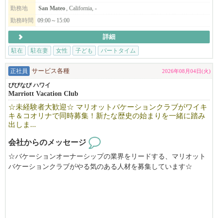
更なるサービス拡大のためベイエリア全域でコンシェルジュを募
勤務地
San Mateo
, California, -
集しています。
勤務時間
09:00～15:00
詳細
英語に自信がない、社会と繋がりを持ちたい、日々にやりがいを
駐在
駐在妻
女性
子ども
パートタイム
感じたい方
子どもの学校の時間しか働けない、未経験の方も歓迎します。
正社員
サービス各種
2026年08月04日(火)
トレーニングもありますし、不安なまま1人にしません。
びびなび ハワイ
Marriott Vacation Club
☆未経験者大歓迎☆ マリオットバケーションクラブがワイキ
さまざまな背景や課題を抱える日本人女性が、安心して働ける場
キ＆コオリナで同時募集！新たな歴史の始まりを一緒に踏み
をつくりたい、その想いで立ち上げた会社です。
出しま...
たくさんの日本人女性が働いています。
会社からのメッセージ
☆バケーションオーナーシップの業界をリードする、マリオット
ご興味のある方は、ぜひお気軽にお問い合わせください。
バケーションクラブがやる気のある人材を募集しています☆
弊社は最大規模の高級タイムシェア／バケーションオーナーシッ
プを提供しております。勤続年数や業務経歴は一切関係なし！頑
張った分だけ成果に出る環境がここにあります。是非、業界ベス
トの企業で働いてみませんか？