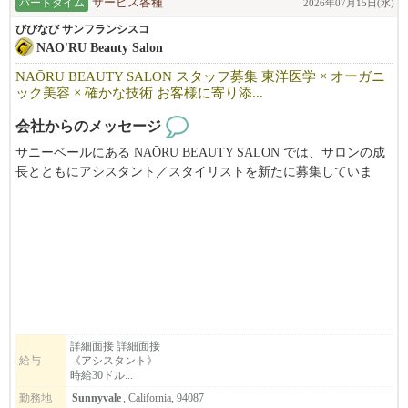
パートタイム
サービス各種
2026年07月15日(水)
びびなび サンフランシスコ
NAO'RU Beauty Salon
NAŌRU BEAUTY SALON スタッフ募集 東洋医学 × オーガニ
ック美容 × 確かな技術 お客様に寄り添...
会社からのメッセージ
サニーベールにある NAŌRU BEAUTY SALON では、サロンの成
長とともにアシスタント／スタイリストを新たに募集していま
す。
東洋医学と自然療法を取り入れた独自の施術を通じて、お客様一
人ひとりの「本来の美しさと健康」を引き出すことを大切にして
います。
募集職種
・スタイリスト
・アシスタント
詳細面接 詳細面接
給与
《アシスタント》
・ボディマッサージセラピスト（同時募集）
時給30ドル...
勤務地
Sunnyvale
, California, 94087
こんな方をお待ちしています