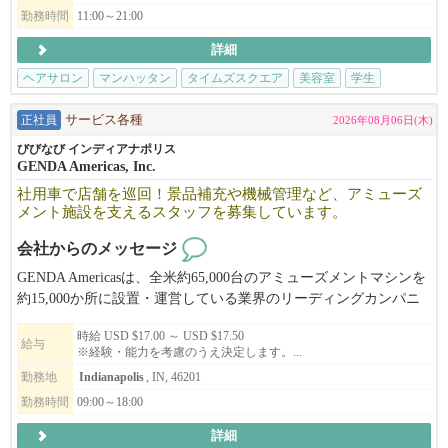
お気軽にご相談ください。
勤務時間
11:00～21:00
詳細
ヘアサロン
マンハッタン
タイムズスクエア
美容室
学生
正社員
サービス各種
2026年08月06日(木)
びびなび インディアナポリス
GENDA Americas, Inc.
社用車で店舗を巡回！景品補充や機械管理など、アミューズ
メント施設を支えるスタッフを募集しています。
会社からのメッセージ
GENDA Americasは、全米約65,000台のアミューズメントマシンを
約15,000か所に設置・運営している業界のリーディングカンパニ
ーです！
時給 USD $17.00 ～ USD $17.50
現在、担当エリアを自ら管理し、主体的に業務へ取り組み、成果
給与
※経験・能力を考慮のうえ決定します。...
を生み出せるフィールドサービススタッフを募集しています。
勤務地
Indianapolis
, IN, 46201
担当エリア内の店舗を巡回し、アミューズメント機器のメンテナ
勤務時間
09:00～18:00
ンスや景品補充、売上回収などを効率的かつプロフェッショナル
に行っていただきます。
詳細
経験がなくてもご応募いただけます!!