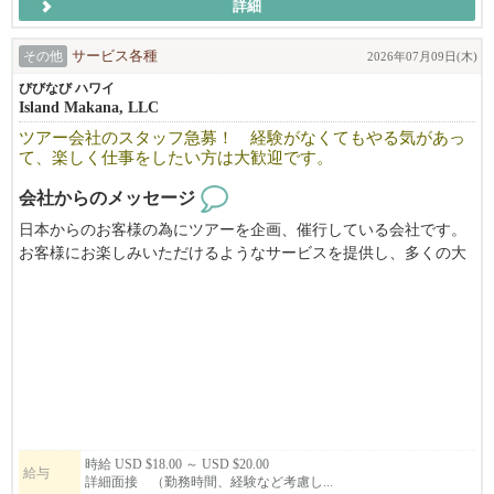
詳細
サンディエゴエリアでも２号店をオープン致しました。
Japan Transportation Service
さらに会社の規模を大きくしていく予定です。
Email:info@jtsamerica.com
その他
サービス各種
2026年07月09日(木)
ちょっとした時間で午前中もしくは午後に２−３時間、週1日から
びびなび ハワイ
＼Youtubeでドライバー募集の案内をしております／
Island Makana, LLC
でもOK. 朝か午後の短時間を有効活用！ tipが１件あたり$20-$40
画像欄のビデオをご覧ください
あります。
ツアー会社のスタッフ急募！ 経験がなくてもやる気があっ
て、楽しく仕事をしたい方は大歓迎です。
会社からのメッセージ
日本からのお客様の為にツアーを企画、催行している会社です。
お客様にお楽しみいただけるようなサービスを提供し、多くの大
手旅行会社と契約しています。
とてもアットホームな職場です。今回、オフィスで働いてくださ
る方を募集しております。
観光客が戻りつつあるツアー業界で実力を試したい方、是非ご応
募下さい!
フルタイムまたはパートタイムでも可。OPTの方もお問い合わせ
ください。
昨年よりカラオケルームのマネジメントを始めていますので、そ
ちらとのダブルワークも可能です。
時給 USD $18.00 ～ USD $20.00
給与
詳細面接 （勤務時間、経験など考慮し...