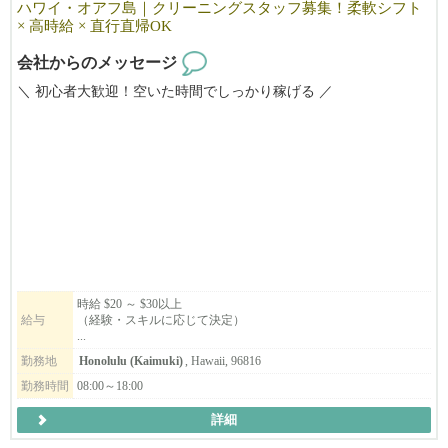
ハワイ・オアフ島｜クリーニングスタッフ募集！柔軟シフト
× 高時給 × 直行直帰OK
会社からのメッセージ
＼ 初心者大歓迎！空いた時間でしっかり稼げる ／
オーナー自ら丁寧に教えるので、未経験でも安心スタート。
英語が苦手でも問題ありません！
性別・年齢問わず、幅広いスタッフが活躍中です。
家庭の予定に合わせて働ける、人気のクリーニングのお仕事で
す。
一戸建て・コンドミニアム・Airbnb・オフィスなどの
清掃・片付け・洗濯などをお任せします。
時給 $20 ～ $30以上
給与
（経験・スキルに応じて決定）
...
「初心者だけど大丈夫かな？」
勤務地
Honolulu (Kaimuki)
, Hawaii, 96816
「英語に自信がないけど働ける？」
そんな方も、まずはお気軽にお問い合わせください！
勤務時間
08:00～18:00
詳細
ご応募・ご質問どちらも大歓迎です。