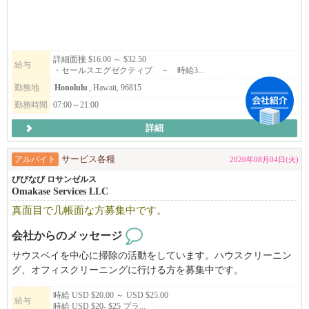
少しでもご興味をお持ちでしたらぜひお気軽にご連絡ください！
詳細面接 $16.00 ～ $32.50
給与
・セールスエグゼクティブ － 時給3...
担当:鈴木 佳奈
☎：808-534-7681（テキストOK）
勤務地
Honolulu
, Hawaii, 96815
✉：Kana.Suzuki@vacationclub.com
勤務時間
07:00～21:00
詳細
アルバイト
サービス各種
2026年08月04日(火)
びびなび ロサンゼルス
Omakase Services LLC
真面目で几帳面な方募集中です。
会社からのメッセージ
サウスベイを中心に掃除の活動をしています。ハウスクリーニン
グ、オフィスクリーニングに行ける方を募集中です。
平日の日中はもちろん、週末のお掃除や夕方以降のお掃除もござ
時給 USD $20.00 ～ USD $25.00
います。
給与
時給 USD $20- $25 プラ...