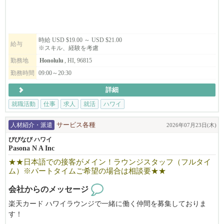
時給 USD $19.00 ～ USD $21.00
給与
※スキル、経験を考慮
勤務地
Honolulu
, HI, 96815
勤務時間
09:00～20:30
詳細
就職活動
仕事
求人
就活
ハワイ
人材紹介・派遣
サービス各種
2026年07月23日(木)
びびなび ハワイ
Pasona N A Inc
★★日本語での接客がメイン！ラウンジスタッフ（フルタイ
ム）※パートタイムご希望の場合は相談要★★
会社からのメッセージ
楽天カード ハワイラウンジで一緒に働く仲間を募集しておりま
す！