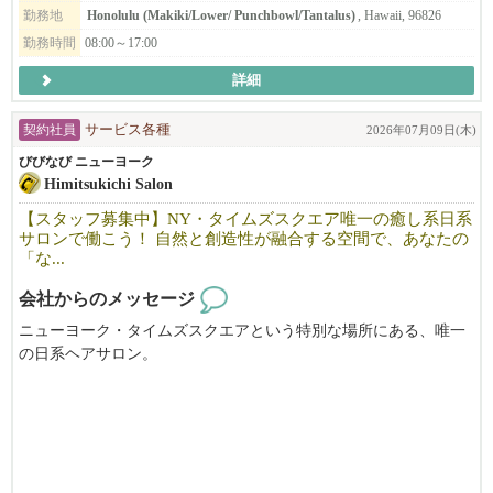
勤務地
Honolulu (Makiki/Lower/ Punchbowl/Tantalus)
, Hawaii, 96826
勤務時間
08:00～17:00
詳細
契約社員
サービス各種
2026年07月09日(木)
びびなび ニューヨーク
Himitsukichi Salon
【スタッフ募集中】NY・タイムズスクエア唯一の癒し系日系
サロンで働こう！ 自然と創造性が融合する空間で、あなたの
「な...
会社からのメッセージ
ニューヨーク・タイムズスクエアという特別な場所にある、唯一
の日系ヘアサロン。
HIMITSUKICHI SALONは、「癒しの空間」と「高い技術力」で
多くのお客様に選ばれてきました。
サロンのコンセプトは、“大人のためのヒミツキチ”。
落ち着いた空間の中で、一人ひとりのお客様と丁寧に向き合いな
がら、