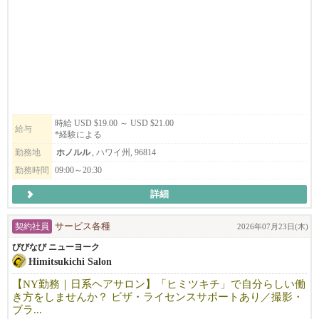
お客様のほとんどが日本からの観光客ですので、日本語での接客
が主になります。
笑顔で接客できる方、ホスピタリティに自信のある方、ぜひご応
募お待ちしております！
時給 USD $19.00 ～ USD $21.00
給与
*経験による
勤務地
ホノルル
, ハワイ州, 96814
勤務時間
09:00～20:30
詳細
契約社員
サービス各種
2026年07月23日(木)
びびなび ニューヨーク
Himitsukichi Salon
【NY勤務｜日系ヘアサロン】「ヒミツキチ」で自分らしい働
き方をしませんか？ ビザ・ライセンスサポートあり／撮影・
ブラ...