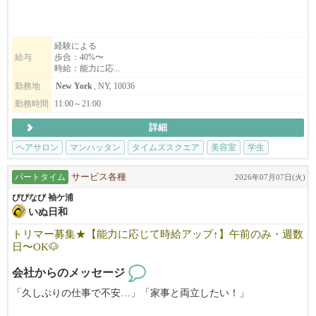
スタッフの個性や創造性を最大限に活かせる環境を整えていま
す。
経験による
給与
歩合：40%〜
経験や語学力に関係なく、美容に対する情熱と向上心がある方を
時給：能力に応...
歓迎しています。
勤務地
New York
, NY, 10036
ライセンス・ビザ取得のサポートも行っておりますので、まずは
お気軽にご相談ください。
勤務時間
11:00～21:00
詳細
ヘアサロン
マンハッタン
タイムズスクエア
美容室
学生
パートタイム
サービス各種
2026年07月07日(火)
びびなび 袖ケ浦
いぬ日和
トリマー募集★【能力に応じて時給アップ↑】午前のみ・週数
日〜OK🐶
会社からのメッセージ
「久しぶりの仕事で不安…」「家事と両立したい！」