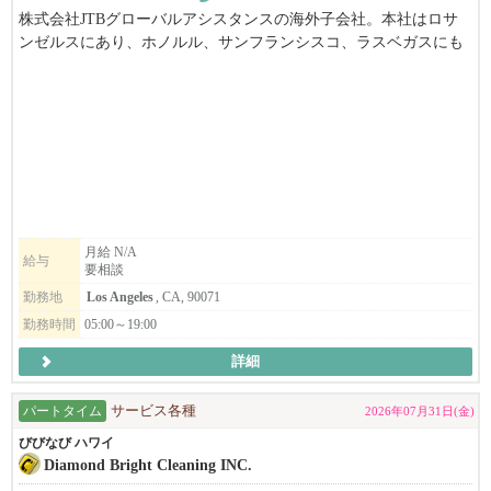
株式会社JTBグローバルアシスタンスの海外子会社。本社はロサ
ンゼルスにあり、ホノルル、サンフランシスコ、ラスベガスにも
事務所があります。ご契約先企業様(金融業界・保険業界・旅行業
界)の大切なお客様に、ご旅行のためのアシスタンスサービスを提
供させていただいております。
勤務地はロサンゼルスダウンタウン中心地にあるウェスティンボ
ナベンチャーホテル内です。
月給 N/A
給与
要相談
勤務地
Los Angeles
, CA, 90071
勤務時間
05:00～19:00
詳細
パートタイム
サービス各種
2026年07月31日(金)
びびなび ハワイ
Diamond Bright Cleaning INC.