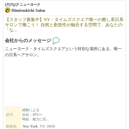
びびなび ニューヨーク
Himitsukichi Salon
【スタッフ募集中】NY・タイムズスクエア唯一の癒し系日系
サロンで働こう！ 自然と創造性が融合する空間で、あなたの
「な...
会社からのメッセージ
ニューヨーク・タイムズスクエアという特別な場所にある、唯一
の日系ヘアサロン。
HIMITSUKICHI SALONは、「癒しの空間」と「高い技術力」で
多くのお客様に選ばれてきました。
サロンのコンセプトは、“大人のためのヒミツキチ”。
落ち着いた空間の中で、一人ひとりのお客様と丁寧に向き合いな
がら、
スタッフの個性や創造性を最大限に活かせる環境を整えていま
す。
経験による
給与
歩合：40%〜
経験や語学力に関係なく、美容に対する情熱と向上心がある方を
時給：能力に応...
歓迎しています。
勤務地
New York
, NY, 10036
ライセンス・ビザ取得のサポートも行っておりますので、まずは