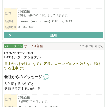
ュールで調整できますので、お気軽にご相談ください。
Address: 1082 E El Camino Rl. #4, Sunnyvale, CA 94087
***********************************************************
ビザサポートについて
詳細面接
給与
詳細は面接の際にお話させて頂きます。...
***********************************************************
長く働いてくださる方、スキルや姿勢がサロンとマッチした方に
**********
勤務地
Torrance (West Torrance)
, California, 90503
は、Eビザサポートも検討可能です（条件あり）。
応募の際、メールアドレスが正しく入力されているか、改めてご
勤務時間
00:00～00:00
確認ください。
あなたの「好き」や「経験」を活かして、NAŌRUで、より深く、
詳細
また、履歴書内にもメールアドレスのご記入をお願い致します。
美容と健康の世界に触れてみませんか？
***********************************************************
ご応募を心よりお待ちしております。
***********************************************************
パートタイム
サービス各種
2026年07月14日(火)
**********
びびなび ロサンゼルス
LATインターナショナル
＼こんな会社です／
日本からお越しになるお客様にロサンゼルスの魅力をお届け
✅売り手よし、買い手よし、世間よし。「三方よし」の精神で経
する仕事です
営しています。
✅「お客様」「ドライバー」「車両」を大切にしています。
会社からのメッセージ
✅日本の最上級のおもてなしサービスを提供しています。
人と接するのが好き
笑顔で接客するのが得意
学歴、職歴で会社の住所、連絡先の記載がある履歴書を送付して
明るく元気に仕事を楽しめる
下さい。
詳細面接
ロサンゼルスの魅力を伝えたい
給与
アメリカで働ける労働資格が必要です。
面接時にご案内します。