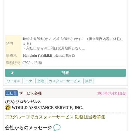
ぜひご応募ください！ワイキキチームでは元気なOPTインターン
も大歓迎！
時給 $16.50/h (オアフ)/$18.00/h (コナ) ～ （担当業務内容／経験に
給与
よる）
・入社日から90日間は試用期間となり...
勤務地
Honolulu (Waikiki)
, Hawaii, 96815
勤務時間
07:30～18:30
詳細
ワイキキ
コナ
空港
カスタマーサービス
旅行
正社員
サービス各種
2026年07月31日(金)
びびなび ロサンゼルス
WORLD ASSISTANCE SERVICE, INC.
JTBグループでカスタマーサービス 勤務担当者募集
会社からのメッセージ