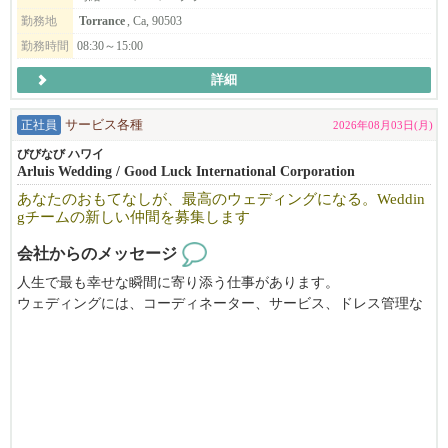
勤務地
Torrance
, Ca, 90503
未経験の方も大丈夫です。コツコツ真面目に取り組むことができ
勤務時間
08:30～15:00
る方。時間に遅れず来れる方。
少しでも気になった方はご連絡ください。
詳細
サンディエゴエリアでも２号店をオープン致しました。
さらに会社の規模を大きくしていく予定です。
正社員
サービス各種
2026年08月03日(月)
ちょっとした時間で午前中もしくは午後に２−３時間、週1日から
びびなび ハワイ
Arluis Wedding / Good Luck International Corporation
でもOK. 朝か午後の短時間を有効活用！ tipが１件あたり$20-$40
あります。
あなたのおもてなしが、最高のウェディングになる。Weddin
gチームの新しい仲間を募集します
会社からのメッセージ
人生で最も幸せな瞬間に寄り添う仕事があります。
ウェディングには、コーディネーター、サービス、ドレス管理な
ど、さまざまなプロフェッショナルが活躍しています。
未経験からでも、あなたらしい活躍の場が見つかります。