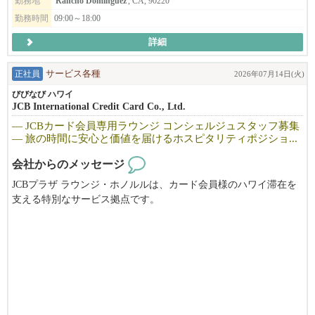
勤務地
Rancho Dominguez
, CA, 90220
経験よりも『人を喜ばせることが好き』という気持ちを大切にし
＝＝＝＝＝＝＝＝＝＝＝＝＝＝＝＝＝＝＝
勤務時間
09:00～18:00
ています。
弊社の経営スタイルは『逆ピラミッド型』
お客様の旅の思い出を一緒に作る最高の仕事です。
＝＝＝＝＝＝＝＝＝＝＝＝＝＝＝＝＝＝＝
詳細
あなたの笑顔が旅をもっと特別なものに。
現場最前線のドライバーの仕事を、会社の最も重要な中心に考え
８・9月に働ける方を募集します。
ます。
正社員
サービス各種
2026年07月14日(火)
通常の組織は、ピラミッド型で一番上は社長です。
びびなび ハワイ
弊社は、一番上はお客様で、次は現場のドライバーです。
JCB International Credit Card Co., Ltd.
お客様に仕える、社員に仕える、会社のリーダーが一番下で支え
― JCBカード会員専用ラウンジ コンシェルジュスタッフ募集
る、逆ピラミッド型組織を目指します。
― 旅の時間に安心と価値を届けるホスピタリティポジショ...
お客様の情報や要望がわかるドライバ―の力を信じ、会社経営の
中心に考え、一緒に会社を成長させたいと思います。
会社からのメッセージ
JCBプラザ ラウンジ・ホノルルは、カード会員様のハワイ滞在を
支える特別なサービス拠点です。
＼ドライバーのお仕事はこんなところがいい！／
✅勤務頻度や時間帯など事前の希望に沿って働けます。
私たちが大切にしているのは、単なる案内や接客ではなく、お客
✅自分がしてもらいたいサービスをお客様にして下さい。お客様
様一人ひとりの旅の時間そのものを豊かにすることです。
に喜んで頂くと、仕事が楽しくなります。
✅年齢や性別・キャリアを問わず、活躍できるお仕事です。
不安を安心に変え、滞在の質を高めることで、「また来たい」と
思っていただける体験を生み出していきます。
会社をリタイヤされた方や時間に余裕のある方のお仕事にも最適
です。