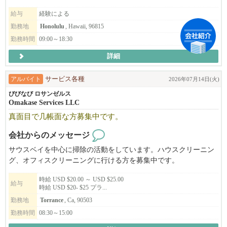
この仕事は、目の前のお客様の満足だけでなく、ブランドへの信
勤務条件やスケジュールなどに気になる点がありましたら、面接
頼や長期的な価値にもつながる重要な役割です。
給与
経験による
時にお知らせください。
勤務地
Honolulu
, Hawaii, 96815
人に喜んでもらうことにやりがいを感じる方、
詳細は面接の際にお話させて頂きます。ドライバー経験者優遇致
勤務時間
09:00～18:30
ホスピタリティを仕事として深めたい方からのご応募をお待ちし
します。
ています。
詳細
勤務条件やスケジュールなどに気になる点がありましたら、
面接時にお知らせください。
アルバイト
サービス各種
2026年07月14日(火)
びびなび ロサンゼルス
＝＝＝＝＝＝＝＝＝＝＝＝
Omakase Services LLC
ご応募お待ちしております
真面目で几帳面な方募集中です。
＝＝＝＝＝＝＝＝＝＝＝＝
ご応募は以下メールアドレス、または「この求人に応募する」
会社からのメッセージ
「応募はこちらから」のボタンよりご連絡ください。
サウスベイを中心に掃除の活動をしています。ハウスクリーニン
グ、オフィスクリーニングに行ける方を募集中です。
＊メールアドレスが正しく入力されているか、改めてご確認くだ
平日の日中はもちろん、週末のお掃除や夕方以降のお掃除もござ
さい。
時給 USD $20.00 ～ USD $25.00
います。
給与
＊また、履歴書内にもメールアドレスのご記入をお願い致しま
時給 USD $20- $25 プラ...
す。
勤務地
Torrance
, Ca, 90503
未経験の方も大丈夫です。コツコツ真面目に取り組むことができ
＊応募の後、連絡がない場合、弊社からのメールが、迷惑メール
勤務時間
08:30～15:00
る方。時間に遅れず来れる方。
に区分されているかもしれません。ご確認下さい。
少しでも気になった方はご連絡ください。