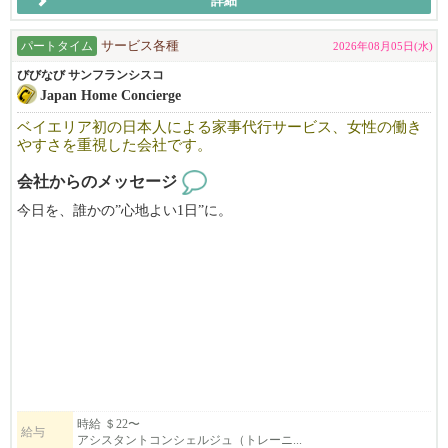
詳細
日常でのフラワーギフトをはじめ、ウエディングやイベント、お
経験がなくてもご応募いただけます!!
葬式、法人オーダーなど
様々な用途に日本らしい繊細なデザインでお花をご用意致しま
パートタイム
サービス各種
2026年08月05日(水)
す。
びびなび サンフランシスコ
Japan Home Concierge
ベイエリア初の日本人による家事代行サービス、女性の働き
やすさを重視した会社です。
会社からのメッセージ
今日を、誰かの”心地よい1日”に。
Japan Home Concierge は、ベイエリア初の日本人による家事代行サ
ービスです。
私たちは単なるハウスキーピングではありません。
忙しい日常を支えるホームコンシェルジュとして、
日本の家事で日々の安心と心地よさをお届けしています。
現在サンマテオ支部、サンタクララ支部、イーストベイ支部が発
時給 ＄22〜
給与
アシスタントコンシェルジュ（トレーニ...
足しました。