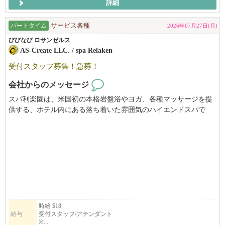
詳細
パートタイム
サービス各種
2026年07月27日(月)
びびなび ロサンゼルス
AS-Create LLC. / spa Relaken
受付スタッフ募集！急募！
会社からのメッセージ
スパ利楽園は、米国初の本格岩盤浴やヨガ、各種マッサージを提
供する、ホテル内にある落ち着いた雰囲気のハイエンドスパで
す。
現在、受付スタッフを募集しております。
お客様を温かくお迎えし、快適な空間づくりをサポートしてくだ
さる方をお待ちしています。
【応募条件】
・英語での日常会話ができる方
・金・土・日など週末に勤務可能な方歓迎
時給 $18
給与
受付スタッフ/アテンダント
・セラピスト希望の方も歓迎（別途、CA州ライセンスが必要）
※...