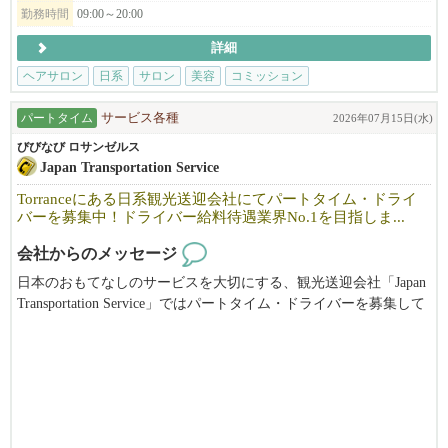
・美容師免許（日本または米国）をお持ちの方、または実務経験
勤務時間
09:00～20:00
のある方
詳細
・東洋医学や自然派美容に興味がある方
・一人ひとりのお客様と丁寧に向き合いたい方
ヘアサロン
日系
サロン
美容
コミッション
・向上心を持ち、学びながら成長していける方
パートタイム
サービス各種
2026年07月15日(水)
※長期で働ける方を歓迎します。
びびなび ロサンゼルス
Japan Transportation Service
NAŌRUで働く魅力
Torranceにある日系観光送迎会社にてパートタイム・ドライ
・時給$30〜（経験・能力により優遇）
バーを募集中！ドライバー給料待遇業界No.1を目指しま...
・トップスタイリストMiki（中医学博士）から直接学べる環境
・東洋医学・筋膜・経絡理論を取り入れた、他にはない技術が身
会社からのメッセージ
につきます
日本のおもてなしのサービスを大切にする、観光送迎会社「Japan
・柔軟なシフト制・日本語が通じる安心の職場
Transportation Service」ではパートタイム・ドライバーを募集して
・少人数で落ち着いた、アットホームな雰囲気
います。
▼ご応募はこちら
1日数時間在宅で、ラインで日本から観光で来られるお客様とライ
日本語でMIKIまでご連絡ください！
ンで対応できる方を募集しています。
NAO'RU Beauty Salon
パートタイムですので、週に一日、午前中だけなど希望のスケジ
Tel: 408-309-9557 (テキストOK)