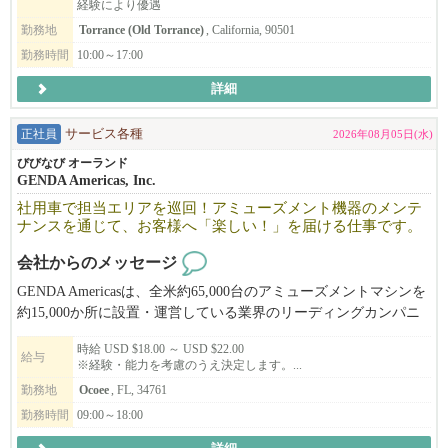
経験により優遇
⚫︎デザインやアートに興味がある
勤務地
Torrance (Old Torrance)
, California, 90501
⚫︎細かい仕事が得意
⚫︎好きなことを仕事にしたい！
勤務時間
10:00～17:00
⚫︎色合いの綺麗なものに心が惹かれる
詳細
⚫︎イベント/プロモーションに興味がある
正社員
サービス各種
2026年08月05日(水)
お誕生日やお祝いなどギフトはもちろん、ウエディングやイベン
びびなび オーランド
ト装飾、ポップアップ出展などイベント装飾のお仕事もたくさん
GENDA Americas, Inc.
あり、技術を活かして人に喜んでもらえるとてもやりがいのある
社用車で担当エリアを巡回！アミューズメント機器のメンテ
お仕事です！
ナンスを通じて、お客様へ「楽しい！」を届ける仕事です。
会社からのメッセージ
スケジュールに合わせてシフトを調整しますので、お気軽にご相
談ください♪
GENDA Americasは、全米約65,000台のアミューズメントマシンを
インターン・OPTも可能です！
約15,000か所に設置・運営している業界のリーディングカンパニ
ご応募お待ちしております！＾＾
ーです！
時給 USD $18.00 ～ USD $22.00
現在、担当エリアを自ら管理し、主体的に業務へ取り組み、成果
給与
※経験・能力を考慮のうえ決定します。...
を生み出せるフィールドサービススタッフを募集しています。
勤務地
Ocoee
, FL, 34761
担当エリア内の店舗を巡回し、アミューズメント機器のメンテナ
□■ HANADAI FLORIST ■□
勤務時間
09:00～18:00
ンスや景品補充、売上回収などを効率的かつプロフェッショナル
トーランスの日系フラワーショップ「花大」。
に行っていただきます。