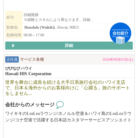
詳細面接
給与
※経験とスキルにより異なります。詳細...
勤務地
Honolulu (Waikiki)
, Hawaii, 96815
勤務時間
08:00～17:00
詳細
正社員
サービス各種
2026年08月01日(土)
びびなび ハワイ
Hawaii HIS Corporation
世界を舞台に成長を続ける大手日系旅行会社のハワイ支店
で、日本＆海外からのお客様向けに「心躍る」旅のサポート
をしません...
会社からのメッセージ
ワイキキのLeaLeaラウンジ/ホノルル空港＆ハワイ島のLeaLeaラウ
ンジ/コナ空港で活躍する日本語カスタマーサービスアソシエイト
＆LeaLea Tours Travel Deskで活躍する英語カスタマーサービスア
ソシエイトを募集中！アロハなカスタマーサービスができる方、