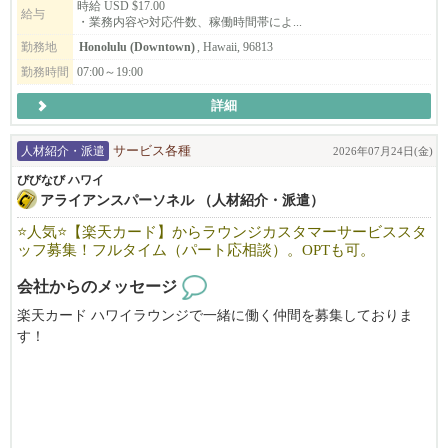
時給 USD $17.00
給与
・業務内容や対応件数、稼働時間帯によ...
勤務地
Honolulu (Downtown)
, Hawaii, 96813
勤務時間
07:00～19:00
詳細
人材紹介・派遣
サービス各種
2026年07月24日(金)
びびなび ハワイ
アライアンスパーソネル （人材紹介・派遣）
⭐人気⭐【楽天カード】からラウンジカスタマーサービススタ
ッフ募集！フルタイム（パート応相談）。OPTも可。
会社からのメッセージ
楽天カード ハワイラウンジで一緒に働く仲間を募集しておりま
す！
お客様のほとんどが日本からの観光客ですので、日本語での接客
が主になります。
笑顔で接客できる方、ホスピタリティに自信のある方、ぜひご応
募お待ちしております！