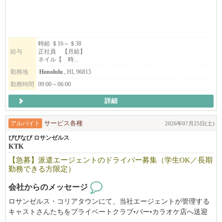
経験者優遇、まだ技術に自信がないという方も安心。優しく丁寧
に教えます。 お客様の増加に伴い、スタッフを募集させて頂きま
す。 <<正社員・アルバイト・パート・OPT>>
※ネイリスト、アイリストさん、エステティシャンさん大募集し
時給 ＄16～＄38
給与
正社員 【月給】
ております(ライセンス保持者)
ネイル【 時...
（ネイル、まつ毛、フェイシャル、マッサージ、ワックスなど、
勤務地
Honolulu
, HI, 96815
どれかひとつで大丈夫です♪）
勤務時間
09:00～06:00
皆様のご応募を心よりお待ちしております。
詳細
アルバイト
サービス各種
2026年07月25日(土)
びびなび ロサンゼルス
KTK
【急募】派遣エージェントのドライバー募集（学生OK／長期
勤務できる方限定）
会社からのメッセージ
ロサンゼルス・コリアタウンにて、当社エージェントが管理する
キャストさんたちをプライベートクラブ•バー•カラオケ店へ送迎