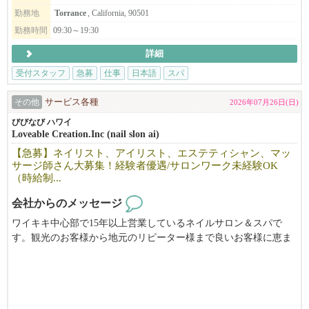
勤務地
Torrance
, California, 90501
ご興味がある方はメールにてお問い合わせください。
Info@aschd.com
勤務時間
09:30～19:30
詳細
書類選考の上、折り返しご連絡いたします。
受付スタッフ
急募
仕事
日本語
スパ
その他
サービス各種
2026年07月26日(日)
びびなび ハワイ
Loveable Creation.Inc (nail slon ai)
【急募】ネイリスト、アイリスト、エステティシャン、マッ
サージ師さん大募集！経験者優遇/サロンワーク未経験OK
（時給制...
会社からのメッセージ
ワイキキ中心部で15年以上営業しているネイルサロン＆スパで
す。観光のお客様から地元のリピーター様まで良いお客様に恵ま
れてた働きやすい環境です。経験者の方はこれまでのスキルを十
分に活かしていただけますし初心者の方も丁寧にサポートいたし
ますのでご安心ください。チームワークを大切にしながら明るく
前向きに一緒に成長していける方を歓迎します。