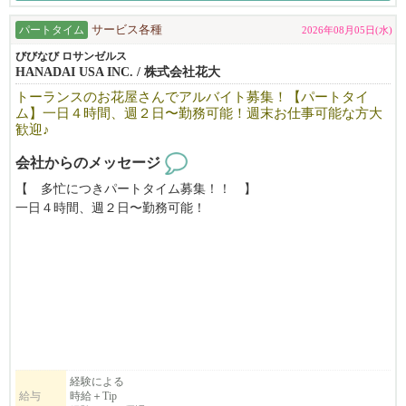
パートタイム
サービス各種
2026年08月05日(水)
びびなび ロサンゼルス
HANADAI USA INC. / 株式会社花大
トーランスのお花屋さんでアルバイト募集！【パートタイ
ム】一日４時間、週２日〜勤務可能！週末お仕事可能な方大
歓迎♪
会社からのメッセージ
【 多忙につきパートタイム募集！！ 】
一日４時間、週２日〜勤務可能！
週末お仕事可能な方大歓迎♪
トーランスの日系フラワーショップ「Hanadai Florist」では、一緒
に働く仲間を募集しています♪
未経験でも安心！お花のお手入れやアレンジの方法を一から丁寧
に教えます。
＞＞こんな方におすすめ！！＜＜
⚫︎お花屋さんで働きたい！
経験による
給与
時給＋Tip
⚫︎お子さんが学校に通っている時間を有効活用したい！