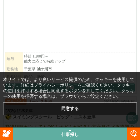
そんな方にぴったりの、自由度高めな職場です✨
✅時給1,200円〜（能力に応じてどんどんUP！）
✅午前中のみ・短時間勤務OK
✅勤務時間、出勤日や休みは応相談◎
✅正社員もOK
＼こんな方にお勧めです！／
・結婚や出産でトリマーの仕事を離れていた方
時給 1,200円～
給与
能力に応じて時給アップ
・1人で仕上げまでできる
・お子さんが小さく、時間の制限がある方
勤務地
千葉県
袖ケ浦市
・午前中だけ勤務希望の方
勤務時間
09:30～18:00
本サイトでは、より良いサービス提供のため、クッキーを使用して
・新卒の方
います。詳細は
プライバシーポリシー
をご確認ください。クッキー
詳細
の使用を許可する場合は同意するボタンを押してください。クッキ
なるべく、ご希望に答えます！
ーの使用を拒否する場合は、ブラウザからご設定ください。
あなたのライフスタイルを最優先に、楽しくワンちゃん・ネコち
アルバイト
サービス各種
2026年07月05日(日)
ゃんをきれいにしましょう♪🐶🐱
びびなび 木更津
スイミングスクール ビッグ・エス木更津
指導経験がなくてもOK！子どもが好きな方必見の水泳指導の
お仕事です。子ども達にスイミングの楽しさを教えません
仕事探し
か？