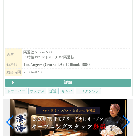
するお仕事です。
学生さんもOKですが、長期勤務が可能な方のみご応募ください。
やる気と責任感のある方をお待ちしています！
隔週給 $15 ～ $30
給与
・時給15〜28ドル（Cash隔週払...
勤務地
Los Angeles (Central LA)
, California, 90005
勤務時間
21:30～07:30
詳細
ドライバー
ホステス
派遣
キャバ
コリアタウン