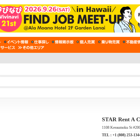
STAR Rent 
1108 Keeaumoku St #200
TEL :
+1 (808) 253-134