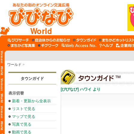
World
ワールド
>
タウンガイド
[びびなび] ハワイ より
表示切替
新着・更新から全表示
リストで見る
マップで見る
写真で見る
動画で見る