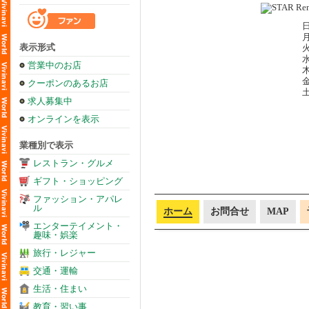
日
月
表示形式
火
水
営業中のお店
木
金
クーポンのあるお店
土
求人募集中
オンラインを表示
業種別で表示
レストラン・グルメ
ギフト・ショッピング
ファッション・アパレ
ル
ホーム
お問合せ
MAP
エンターテイメント・
趣味・娯楽
旅行・レジャー
交通・運輸
生活・住まい
教育・習い事