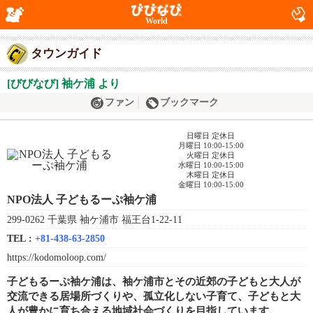
World
タウンガイド
[びびなび] 袖ケ浦 より
ファン
ブックマーク
日曜日 定休日
月曜日 10:00-15:00
火曜日 定休日
水曜日 10:00-15:00
木曜日 定休日
金曜日 10:00-15:00
NPO法人 子どもるーぷ袖ケ浦
299-0262 千葉県 袖ケ浦市 福王台1-22-11
TEL :
+81-438-63-2850
https://kodomoloop.com/
子どもるーぷ袖ケ浦は、袖ケ浦市とその近郊の子どもと大人が
交流できる居場所づくりや、孤立化しない子育て、子どもと大
人が豊かに育ち合える地域社会づくりを目指しています。