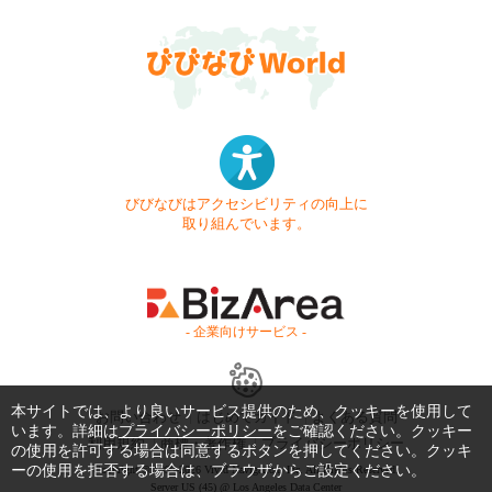
びびなびはアクセシビリティの向上に
取り組んでいます。
- 企業向けサービス -
本サイトでは、より良いサービス提供のため、クッキーを使用して
お問い合わせ
はじめてガイド
よくある質問
います。詳細は
プライバシーポリシー
をご確認ください。クッキー
利用規約
商標・著作権
プライバシーポリシー
の使用を許可する場合は同意するボタンを押してください。クッキ
ーの使用を拒否する場合は、ブラウザからご設定ください。
Copyright © 1999-2026 Vivid Navigation, Inc. All Rights Reserved.
Server US (45) @ Los Angeles Data Center