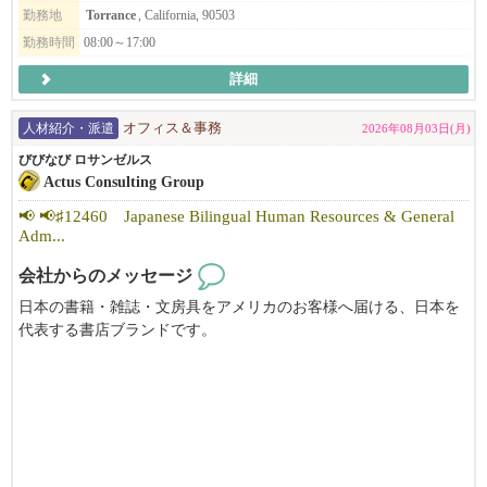
勤務地
Torrance
, California, 90503
勤務時間
08:00～17:00
詳細
人材紹介・派遣
オフィス＆事務
2026年08月03日(月)
びびなび ロサンゼルス
Actus Consulting Group
📢 📢♯12460 Japanese Bilingual Human Resources & General
Adm...
会社からのメッセージ
日本の書籍・雑誌・文房具をアメリカのお客様へ届ける、日本を
代表する書店ブランドです。
日本語・英語の書籍をはじめ、人気の漫画、グラフィックノベ
ル、アート・デザイン、料理本、旅行ガイド、児童書など、幅広
い商品を取り揃え、日本文化の魅力を世界へ発信しています。
日本文化の発信に携わりながら、国際的な環境で日英両方の語学
力を活かして働くことができます。安定した福利厚生と働きやす
い勤務体系のもと、長期的なキャリアを築きたい方におすすめで