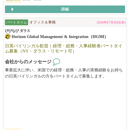
詳細
パートタイム
オフィス＆事務
2026年07月30日(木)
びびなび ダラス
Horizon Global Management & Integration（HGMI）
日英バイリンガル歓迎｜経理・総務・人事経験者パートタイ
ム募集（NY・ダラス・リモート可）
会社からのメッセージ
事業拡大に伴い、米国での経理・総務・人事の実務経験をお持ち
の日英バイリンガルの方をパートタイムで募集します。
株式会社Horizon Global Management & Integration（HGMI）は、ニ
ューヨークとダラスの北米拠点と東京・新潟妙高市と合わせた日
米4拠点で、日本企業の米国進出支援、M&A、PMI（買収後統
合）、人事・会計・税務を含む経営管理支援を専門としていま
す。この度、弊社代表の山川健志がびびなびニューヨーク「海外
で働く人にインタビュー」に掲載されました（https://world.vivinav
i.com/ls/career_ny/02）ので、HGMIの成り立ちや経営支援経験につ