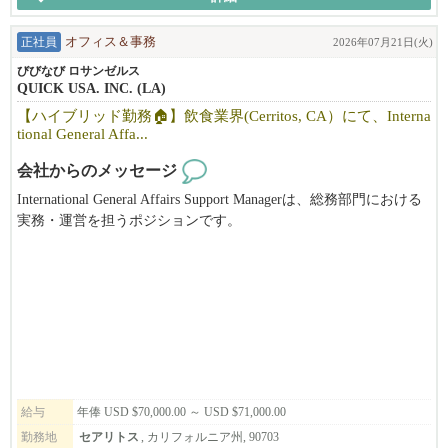
正社員
オフィス＆事務
2026年07月21日(火)
びびなび ロサンゼルス
QUICK USA. INC. (LA)
【ハイブリッド勤務🏠】飲食業界(Cerritos, CA）にて、Interna
tional General Affa...
会社からのメッセージ
International General Affairs Support Managerは、総務部門における
実務・運営を担うポジションです。
General Affairs ManagerおよびVPのもと、日々の総務業務、ベンダ
ー対応、日本から赴任する社員の受け入れサポート、店舗運営に
関する現場支援など、幅広い業務を担当します。
自ら判断して業務を進める力や、正確な事務処理能力、課題を主
体的に解決する姿勢が求められます。
日常業務の進捗管理や状況共有を積極的に行い、General Affairs M
anagerが戦略的な業務に専念できるよう、部門運営を支える重要
な役割です。
日本語・英語のバイリンガルスキルが必須となります。
給与
年俸 USD $70,000.00 ～ USD $71,000.00
勤務地
セアリトス
, カリフォルニア州, 90703