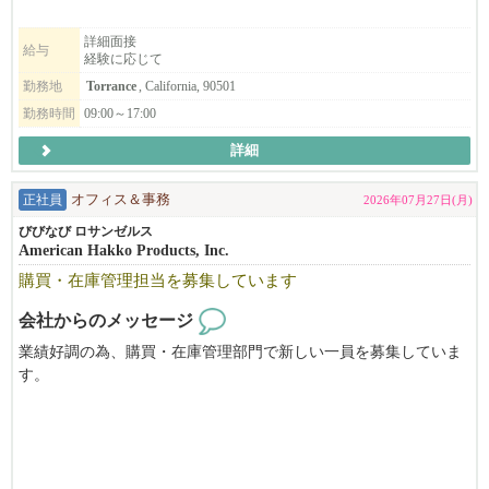
詳細面接
給与
経験に応じて
勤務地
Torrance
, California, 90501
勤務時間
09:00～17:00
詳細
正社員
オフィス＆事務
2026年07月27日(月)
びびなび ロサンゼルス
American Hakko Products, Inc.
購買・在庫管理担当を募集しています
会社からのメッセージ
業績好調の為、購買・在庫管理部門で新しい一員を募集していま
す。
現地法人として40年以上の歴史がある会社で一緒に働きません
か？
長期に渡る安定したお仕事をお探しの方、ぜひご応募ください。
エクセルおよび社内ソフトを使用してのデータ入力・更新作業、