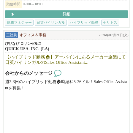
勤務時間
09:00～18:00
詳細
総務マネジャー
日英バイリンガル
ハイブリッド勤務
セリトス
正社員
オフィス＆事務
2026年07月21日(火)
びびなび ロサンゼルス
QUICK USA. INC. (LA)
【ハイブリッド勤務🏠】アーバインにあるメーカー企業にて
日英バイリンガルのSales Office Assistant...
会社からのメッセージ
週2-3日のハイブリッド勤務🏠時給$25-26ドル！Sales Office Assista
ntを募集！
日英バイリンガル必須、メーカーや商社でのアドミ経験をお持ち
の方のご応募お待ちしております。
ボーナスあり！
主な業務は、調達（Procurement）、受注処理（Order Processin
g）、カスタマーケア（Customer Care）の各チームと連携し、デー
タ管理や日々のオペレーション、各種事務手続きをサポートして