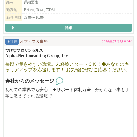
いて語った内容をぜひご覧ください。
給与
詳細面接
勤務地
Frisco
, Texas, 75034
【業務内容】
勤務時間
09:00～18:00
・日本企業の米国法人向け経理業務（月次決算、記帳など）
詳細
・総務・人事労務関連業務（ビザサポート、雇用管理、社内規程
など）
正社員
オフィス＆事務
2026年07月28日(火)
・クライアント対応および管理業務全般
びびなび ロサンゼルス
Alpha-Net Consulting Group, Inc.
【募集要件】
長期で働きやすい環境。未経験スタートＯＫ！◆あなたのキ
ャリアアップを応援します！ お気軽にぜひご応募ください。
・経理、総務、人事のいずれかの実務経験（3年以上目安）
・日本語・英語でのビジネスコミュニケーションが可能（日英バ
会社からのメッセージ
イリンガル）
初めての業界でも安心！★サポート体制万全（分からない事も丁
・米国在住または日本在住で柔軟に働ける方（リモートワーク中
寧に教えてくれる環境で
心）
やる気のある方、新しい事にチャレンジしたい方の応募をお待ち
・週2〜3日程度から相談可能
しております。
【歓迎する方】
・USCPA、簿記資格、HR関連知識をお持ちの方
・日系企業の米国進出支援やM&A、PMIに興味がある方