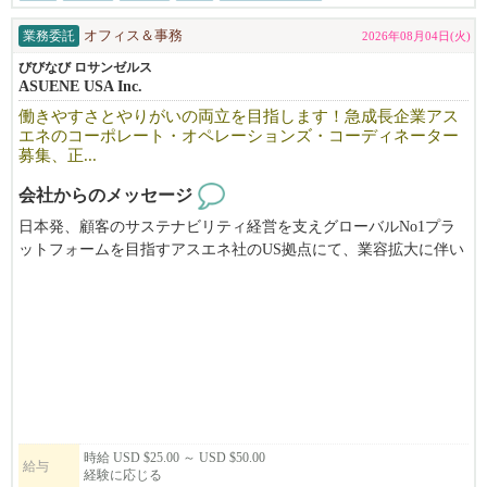
業務委託
オフィス＆事務
2026年08月04日(火)
びびなび ロサンゼルス
ASUENE USA Inc.
働きやすさとやりがいの両立を目指します！急成長企業アス
エネのコーポレート・オペレーションズ・コーディネーター
募集、正...
会社からのメッセージ
日本発、顧客のサステナビリティ経営を支えグローバルNo1プラ
ットフォームを目指すアスエネ社のUS拠点にて、業容拡大に伴い
コーポレート・オペレーションズ・コーディネーターを募集しま
す。米国最大手金融機関Black Rockからも大型出資を受け、米国T
IME誌「World's Top GreenTech companies2025」でBEST100にも選
出された急成長中企業です。
時給 USD $25.00 ～ USD $50.00
給与
経験に応じる