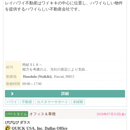
レイハワイ不動産はワイキキの中心に位置し、ハワイらしい物件
を提供するハワイらしい不動産会社です。
この度、カスタマーサポートを募集いたします。フルタイム（週
３５ー４０時間）募集です。
(* パートタイムでもOKですので、ご相談ください）
弊社では、ハワイらしさを失う事なく、日系の不動産屋としてし
っかりとした清掃や管理を徹底しています。
またネットでの集客、ソーシャルメディアなどを通じての広告も
行っています。
楽しさが売りの日系の不動産管理会社です！
時給 $１８～
給与
能力を考慮の上、当社の規定により支給...
一度ネットで*レイハワイ不動産*、またインスタで*@leihawaii*
にて検索下さい。
勤務地
Honolulu (Waikiki)
, Hawaii, 96815
他がやらないこと、でも世界中の方がハワイに対して求める事に
勤務時間
09:00～17:00
答えています。
詳細
ハワイ
不動産
カスタマーサポート
未経験
パートタイム
オフィス＆事務
2026年07月31日(金)
びびなび ダラス
QUICK USA, Inc. Dallas Office