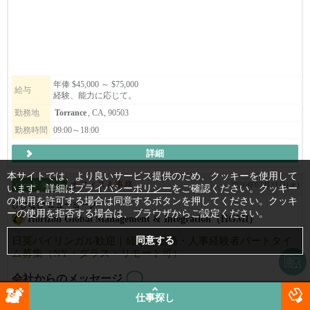
リモデルした快適なオフィスにて一緒に働きませんか？
年俸 $45,000 ～ $75,000
給与
経験、能力に応じて。
勤務地
Torrance
, CA, 90503
勤務時間
09:00～18:00
詳細
本サイトでは、より良いサービス提供のため、クッキーを使用して
パートタイム
オフィス＆事務
2026年07月21日(火)
います。詳細は
プライバシーポリシー
をご確認ください。クッキー
の使用を許可する場合は同意するボタンを押してください。クッキ
びびなび ニューヨーク
ーの使用を拒否する場合は、ブラウザからご設定ください。
Horizon Global Management & Integration（HGMI）
日英バイリンガル歓迎｜経理・総務・人事経験者パートタイ
ム募集（NY・ダラス・リモート可）
会社からのメッセージ
事業拡大に伴い、米国での経理・総務・人事の実務経験をお持ち
仕事探し