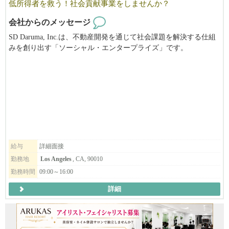
低所得者を救う！社会貢献事業をしませんか？
会社からのメッセージ
SD Daruma, Inc.は、不動産開発を通じて社会課題を解決する仕組
みを創り出す「ソーシャル・エンタープライズ」です。
ホームレスと低所得者の支援事業」の立ち上げをおこなっており
ます。
事業立ち上げにあたり、事務アシスタント兼リサーチャーを募集
しております。
こんな方を探しています⭐
✅自分のちからで世界を変えたい情熱のある方
✅自ら考え行動ができる方
✅基本的なパソコン操作ができる方（Excel,Word,Powerpointなど）
給与
詳細面接
✅アメリカの国や市、日米の各種団体とのつながりの中でお仕事
勤務地
Los Angeles
, CA, 90010
をしますので日本語・英語必須です。
勤務時間
09:00～16:00
詳細