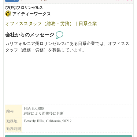
い。
びびなび ロサンゼルス
アイティーワークス
オフィススタッフ（総務・労務）｜日系企業
会社からのメッセージ
カリフォルニア州ロサンゼルスにある日系企業では、オフィスス
タッフ（総務・労務）を募集しています。
北米事業の拡大に伴い、現地法人のバックオフィス体制を強化す
るため、総務・労務を中心としたオフィス業務を担当していただ
くポジションです。
現地スタッフや日本本社と連携しながら、幅広いバックオフィス
業務に携わることができるため、総務・労務の経験を活かしたい
方や、成長企業でキャリアを築きたい方に最適な環境です。
月給 $50,000
給与
経験により面接後に判断
勤務地
Beverly Hills
, California, 90212
勤務時間