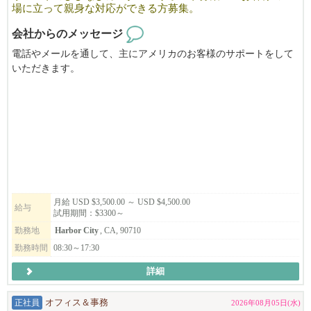
場に立って親身な対応ができる方募集。
丁寧なコミュニケーション能力と事務処理能力
会社からのメッセージ
細かい点にも気を配り、自ら考えて柔軟に行動できる方
電話やメールを通して、主にアメリカのお客様のサポートをして
いただきます。
学ぶ意欲があり、物事へ主体的に取り組んでいける方
操作方法やサービス・契約内容のご案内、テクニカルサポート、
待遇・福利厚生
またどうやったら広告効果を出せるか、お客様と一緒に悩み考え
経験・能力に応じた給与
て
サポートをするお仕事です。
医療・歯科・視力・処方薬保険
責任感があり、マルチタスクや時間の管理が得意な方を募集して
試用期間後、会社マッチング付き退職金制度あり
います。
月給 USD $3,500.00 ～ USD $4,500.00
キャリアパス
給与
試用期間：$3300～
プロパティマネジメントまたは会計業務へのキャリアアップの可
勤務地
Harbor City
, CA, 90710
能性あり。
勤務時間
08:30～17:30
未経験の方も、意欲があれば研修を行います。
詳細
正社員
オフィス＆事務
2026年08月05日(水)