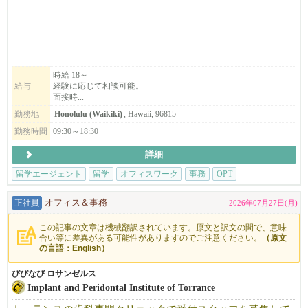
★ハワイで勤務ができる方、就労ビザをお持ちの方募集中！！！
（経験者優遇）★
日本43拠点、海外9拠点にある留学エージェントでのお仕事です。
ハワイ ワイキキオフィスで、日本人留学生のサポートをして下さ
時給 18～
給与
経験に応じて相談可能。
るハワイオフィスのスタッフとインターンを募集しています。
面接時...
勤務地
Honolulu (Waikiki)
, Hawaii, 96815
勤務時間
09:30～18:30
自分が企画した新しいアイデアが実際に商品化され、
詳細
沢山のお客様から「ありがとう」「楽しかった」という感謝のお
言葉を直接いただけることが多く、やりがいにも感じます。
留学エージェント
留学
オフィスワーク
事務
OPT
常に新たなアイデアを企画し、スタッフ自身も挑戦が出来る環境
でございます！！
正社員
オフィス＆事務
2026年07月27日(月)
この記事の文章は機械翻訳されています。原文と訳文の間で、意味
合い等に差異がある可能性がありますのでご注意ください。
（原文
『お客様の海外への挑戦を全力で応援する』という理念にもとづ
の言語：English）
き、様々な留学プログラムやサービズを提供しておりますので、
びびなび ロサンゼルス
積極的に業務に取り組んで頂ける方なら経験は問いません。
Implant and Peridontal Institute of Torrance
お客様の気持ちに寄り添ったサポートを行い、