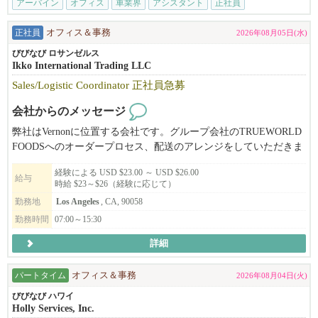
アーバイン
オフィス
車業界
アシスタント
正社員
正社員
オフィス＆事務
2026年08月05日(水)
びびなび ロサンゼルス
Ikko International Trading LLC
Sales/Logistic Coordinator 正社員急募
会社からのメッセージ
弊社はVernonに位置する会社です。グループ会社のTRUEWORLD
FOODSへのオーダープロセス、配送のアレンジをしていただきま
す。
経験による USD $23.00 ～ USD $26.00
未経験者でも大丈夫です。明るくやる気があってCommunication力
給与
時給 $23～$26（経験に応じて）
のある方を募集します。
勤務地
Los Angeles
, CA, 90058
勤務時間
07:00～15:30
詳細
パートタイム
オフィス＆事務
2026年08月04日(火)
びびなび ハワイ
Holly Services, Inc.