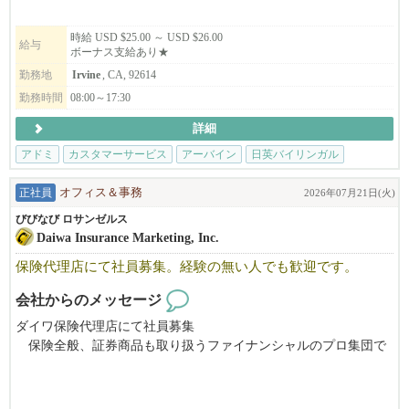
いただくポジションです。
チームが円滑かつ効率的に業務を進められるよう、バックオフィ
時給 USD $25.00 ～ USD $26.00
給与
ボーナス支給あり★
スから支えていただきます。
勤務地
Irvine
, CA, 92614
勤務時間
08:00～17:30
詳細
アドミ
カスタマーサービス
アーバイン
日英バイリンガル
ボーナス支
正社員
オフィス＆事務
2026年07月21日(火)
びびなび ロサンゼルス
Daiwa Insurance Marketing, Inc.
保険代理店にて社員募集。経験の無い人でも歓迎です。
会社からのメッセージ
ダイワ保険代理店にて社員募集
保険全般、証券商品も取り扱うファイナンシャルのプロ集団で
す。
ファイナンシャルの知識を付ける事で自分にも役に立つやりが
いのある仕事です。