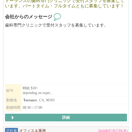
トーランスの歯科専門クリニックで受付スタッフを募集して
お客様目線に立ち、どういった商品がお客様に響くのか、
います。パートタイム・フルタイムともに募集しています！
事務だけでなく、企画・マーケティングに携わりたい方はぜひご
会社からのメッセージ
応募ください！！
歯科専門クリニックで受付スタッフを募集しています。
★OPT歓迎★
当院は最新設備を備えた歯科クリニックで、明るく元気な方を求
めています。
理想的な候補者は、エネルギッシュで熱意があり、周囲を明るく
するほどの明るい性格の方です。
また、顧客第一の姿勢を持ち、細部まで気を配れる方も求めま
す。
パートタイムからフルタイムまでの勤務形態があります。
スタッフの多くは長年当院で勤務しています。
時給 $18+
給与
depending on exper...
福利厚生制度あり。
履歴書をメールでお送りください。皆様とお会いできることを楽
勤務地
Torrance
, CA, 90505
しみにしております！
勤務時間
08:30～17:00
詳細
雇用形態：パートタイム
履歴書はすべて southbayperiodrs@gmail.com までお送りくださ
正社員
オフィス＆事務
2026年07月27日(月)