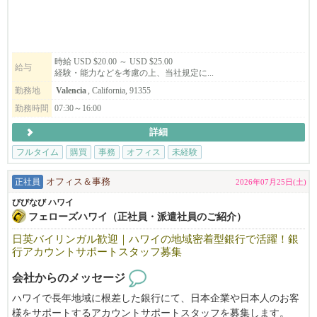
業者とのやりとりなど、
関連業務に携わって頂きます。業界未経験者でもご指導します。
時給 USD $20.00 ～ USD $25.00
給与
経験・能力などを考慮の上、当社規定に...
勤務地
Valencia
, California, 91355
勤務時間
07:30～16:00
詳細
フルタイム
購買
事務
オフィス
未経験
正社員
オフィス＆事務
2026年07月25日(土)
びびなび ハワイ
フェローズハワイ（正社員・派遣社員のご紹介）
日英バイリンガル歓迎｜ハワイの地域密着型銀行で活躍！銀
行アカウントサポートスタッフ募集
会社からのメッセージ
ハワイで長年地域に根差した銀行にて、日本企業や日本人のお客
様をサポートするアカウントサポートスタッフを募集します。