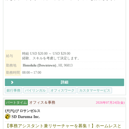
営業担当者を支えながら、口座開設や各種銀行手続き、書類作成
などを担当するポジションです。
この仕事で最も大切なのは、一つひとつの業務を正確かつ丁寧に
進めることです。
銀行・金融業界での経験は必須ではありません。事務、接客、営
業サポートなどの経験を活かしながら、安定した環境で長く働き
時給 USD $20.00 ～ USD $29.00
給与
経験、スキルを考慮して決定します。
たい方を歓迎します。
勤務地
Honolulu (Downtown)
, HI, 96813
福利厚生も充実しており、医療保険や401(k)、学費補助制度な
勤務時間
08:00～17:00
ど、安心して長くキャリアを築ける環境です。
詳細
銀行事務
バイリンガル
オフィスワーク
カスタマーサービス
土日休み
パートタイム
オフィス＆事務
2026年07月24日(金)
びびなび ロサンゼルス
SD Daruma Inc.
【事務アシスタント兼リサーチャーを募集！】ホームレスと