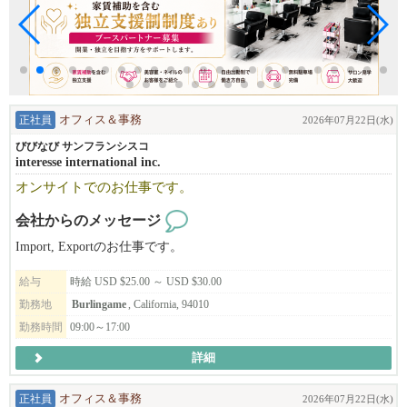
正社員
オフィス＆事務
2026年07月22日(水)
びびなび サンフランシスコ
interesse international inc.
オンサイトでのお仕事です。
会社からのメッセージ
Import, Exportのお仕事です。
給与
時給 USD $25.00 ～ USD $30.00
勤務地
Burlingame
, California, 94010
勤務時間
09:00～17:00
詳細
正社員
オフィス＆事務
2026年07月22日(水)