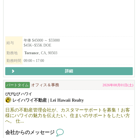
ている企業です。
社員の定着率も高く、落ち着いた環境で長く働きたい方におすす
めです。
在庫管理、購買、物流、輸出入、受発注、データ入力、営業事
務、会計、一般事務などのご経験がある方、ぜひご応募くださ
い。
年俸 $45000 ～ $55000
給与
$45K~$55K DOE
今回の募集では、Excelを使用したデータ管理が得意な方にオスス
メ。
勤務地
Torrance
, CA, 90503
勤務時間
09:00～17:00
詳細
パートタイム
オフィス＆事務
2026年08月01日(土)
びびなび ハワイ
レイハワイ不動産 | Lei Hawaii Realty
日系の不動産管理会社が、カスタマーサポートを募集！お客
様にハワイの魅力を伝えたい、住まいのサポートをしたい方
へ。 仕...
会社からのメッセージ