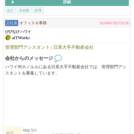
詳細
会計
未経験
経理
正社員
オフィス＆事務
2026年07月27日(月)
びびなび ハワイ
aiTWorks
管理部門アシスタント | 日系大手不動産会社
会社からのメッセージ
ハワイ州ホノルルにある日系大手不動産会社では、管理部門アシ
スタントを募集しています。
Short-Term Rental（民泊・バケーションレンタル）事業を支えるバ
ックオフィス業務を中心に、オーナーや宿泊ゲストとのやり取り
など幅広い業務を担当していただくポジションです。
日英バイリンガルスキルを活かしながら、不動産・宿泊業界でキ
ャリアを築きたい方に最適な環境です。
未経験の方も応募可能で、事務経験や不動産業界での経験をお持
ちの方はさらにご活躍いただけます。
時給 $19
給与