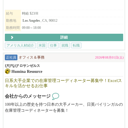
す。
給与
時給 $23/H
勤務地
Los Angeles
, CA, 90012
勤務時間
09:00～18:00
詳細
アメリカ人材紹介
米国
仕事
就職
転職
正社員
オフィス＆事務
2026年08月01日(土)
びびなび ロサンゼルス
Humina Resource
日系大手企業での在庫管理コーディネーター募集中！Excelス
キルを活かせるお仕事
会社からのメッセージ
100年以上の歴史を持つ日本の大手メーカー、日英バイリンガルの
在庫管理コーディネーターを募集！
長い歴史と安定した経営基盤を持ち、高品質な製品を世界に届け