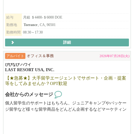
・成長企業で裁量を持って働きたい方
給与
月給 ＄4400-＄6000 DOE
【働き方・魅力】
勤務地
Torrance
, CA, 90501
・リモートワーク中心（NY・ダラス拠点とのハイブリッドも可）
勤務時間
08:30～17:30
・フレキシブルな勤務時間（パートタイム）
詳細
・将来的なフルタイム登用も視野に入れています
・弊社の日米ネットワークを活かしたキャリアアップが可能
アルバイト
オフィス＆事務
2026年07月28日(火)
現在、ニューヨークとダラスを中心に日本企業の米国事業支援を
びびなび ハワイ
強化しており、一緒にHGMIを成長させていただける方をお待ち
LAST RESORT USA, INC.
しています。
【★急募★】大手留学エージェントでサポート・企画・提案
等をしてみませんか？OPT歓迎
ご興味のある方は、履歴書（日英両方可）を添付の上、下記まで
ご連絡ください。
会社からのメッセージ
個人留学生のサポートはもちろん、ジュニアキャンプやパッケー
応募・お問い合わせ先 Email: info@horizongmi.com
ジ留学など様々な留学商品をどんどん企画するなどマーケティン
グ業務にも携わることが出来ます！！！