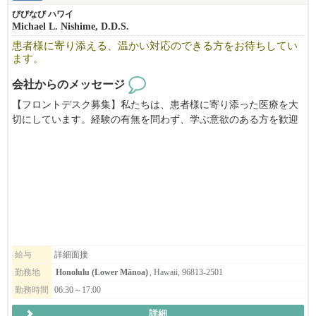
びびなび ハワイ
Michael L. Nishime, D.D.S.
患者様に寄り添える、温かい対応のできる方をお待ちしてい
ます。
会社からのメッセージ
【フロントデスク募集】私たちは、患者様に寄り添った医療を大
切にしています。経験の有無を問わず、学ぶ意欲のある方を歓迎
します。スタッフ同士のコミュニケーションを大切にし、働きや
すい環境づくりに努めています。ぜひ私たちと一緒に働きません
か。
給与
詳細面接
勤務地
Honolulu (Lower Mānoa)
, Hawaii, 96813-2501
勤務時間
06:30～17:00
詳細