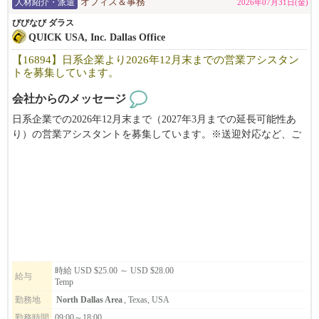
人材紹介・派遣
オフィス＆事務
2026年07月31日(金)
びびなび ダラス
QUICK USA, Inc. Dallas Office
【16894】日系企業より2026年12月末までの営業アシスタン
トを募集しています。
会社からのメッセージ
日系企業での2026年12月末まで（2027年3月までの延長可能性あ
り）の営業アシスタントを募集しています。※送迎対応など、ご
家庭の都合に応じた勤務調整はご相談可能です！
時給 USD $25.00 ～ USD $28.00
給与
Temp
勤務地
North Dallas Area
, Texas, USA
勤務時間
09:00～18:00