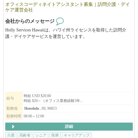
オフィスコーディネイトアシスタント募集｜訪問介護・デイ
ケア運営会社
会社からのメッセージ
Holly Services Hawaiiは、ハワイ州ライセンスを取得した訪問介
護・デイケアサービスを運営しています。
ハワイでは高齢化の進展とともに、在宅介護へのニーズが着実に
高まっています。当社はそのニーズに応えながら継続的に成長し
ており、安定した事業基盤を持つ職場です。現在、業務フローの
整理、マニュアルの整備、スタッフ教育の仕組みづくりを進めて
おり、その中核を担うオフィススタッフを募集しています。「で
きあがった組織に入る」ではなく、「仕組みが整っていく過程に
一緒にいる」ことになります。日々の業務をミスなく確実に動か
しながら、組織が成長するフェーズを一緒に経験したい方を歓迎
します。
時給 USD $20.00
給与
時給 $20～（オフィス業務経験3年...
勤務地
Honolulu
, HI, 96813
勤務時間
08:00～12:00
詳細
介護
高齢者
シニア
医療
キャリアアップ