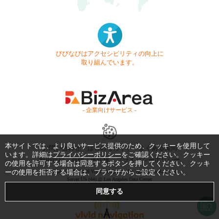
びびなびはアクセシビリティの向上に
取り組んでいます。
- 企業向けサービス -
本サイトでは、より良いサービス提供のため、クッキーを使用して
お問い合わせ
はじめてガイド
よくある質問
います。詳細は
プライバシーポリシー
をご確認ください。クッキー
利用規約
商標・著作権
プライバシーポリシー
の使用を許可する場合は同意するボタンを押してください。クッキ
ーの使用を拒否する場合は、ブラウザからご設定ください。
Copyright © 1999-2026 Vivid Navigation, Inc. All Rights Reserved.
Server US (44) @ Los Angeles Data Center