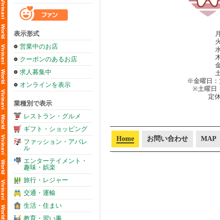
表示形式
月
火
営業中のお店
水
木
クーポンのあるお店
金
求人募集中
土
※金曜日：
オンラインを表示
※土曜日
定
業種別で表示
レストラン・グルメ
ギフト・ショッピング
Home
お問い合わせ
MAP
ファッション・アパレ
ル
エンターテイメント・
趣味・娯楽
旅行・レジャー
交通・運輸
生活・住まい
教育・習い事