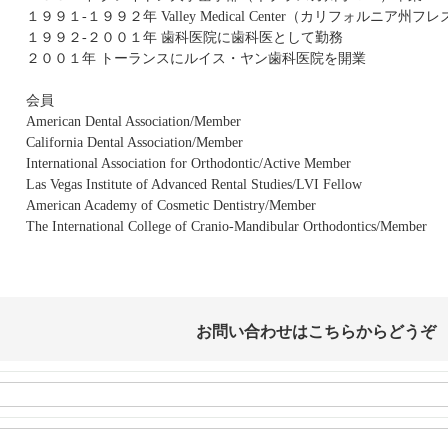
１９９１-１９９２年 Valley Medical Center（カリフォル
１９９２-２００１年 歯科医院に歯科医として勤務
２００１年 トーランスにルイス・ヤン歯科医院を開業
会員
American Dental Association/Member
California Dental Association/Member
International Association for Orthodontic/Active Member
Las Vegas Institute of Advanced Rental Studies/LVI Fellow
American Academy of Cosmetic Dentistry/Member
The International College of Cranio-Mandibular Orthodontics/Member
お問い合わせはこちらからどうぞ