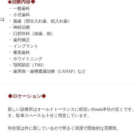
◆治療内容◆
・ 一般歯科
・ 小児歯科
・ 義歯（部分入れ歯、総入れ歯）
・ 神経治療
・ 口腔外科（抜歯、他）
・ 歯列矯正
・ インプラント
・ 審美歯科
・ ホワイトニング
・ 顎関節症（TMJ）
・ 歯周病・歯槽膿漏治療（LANAP）など
◆ロケーション◆
新しい診療所はオールドトーランスに程近いHonda本社の近くです。To
す。駐車スペースも十分ご用意しています。
待合室は外に面しているので明るく清潔で開放的な雰囲気。