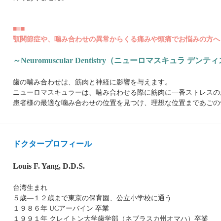
■
■
■
顎関節症や、噛み合わせの異常からくる痛みや頭痛でお悩みの方へ
～Neuromuscular Dentistry（ニューロマスキュラ デン
歯の噛み合わせは、筋肉と神経に影響を与えます。
ニューロマスキュラーは、噛み合わせる際に筋肉に一番ストレスの
患者様の最適な噛み合わせの位置を見つけ、理想な位置まであごの
ドクタープロフィール
Louis F. Yang, D.D.S.
台湾生まれ
５歳―１２歳まで東京の保育園、公立小学校に通う
１９８６年 UCアーバイン 卒業
１９９１年 クレイトン大学歯学部（ネブラスカ州オマハ）卒業