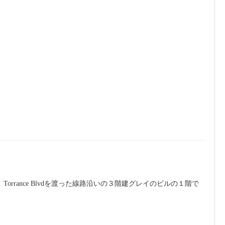
rrance Blvdを渡った線路沿いの３階建グレイのビルの１階で