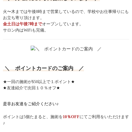
火〜木までは午後8時まで営業しているので、学校やお仕事帰りにも
お立ち寄り頂けます。
金土日は午後7時まで
オープンしています。
サロン内はWiFiも完備。
＼ ポイントカードのご案内 ／
★
★一回の施術が$50以上で１ポイント
★
★
友達紹介で次回１０％オフ
是非お友達をご紹介ください♪
ポイントは5個たまると、施術を
1
0
％OFF
にてご利用をいただけます
♪