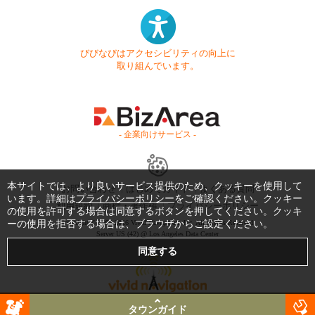
びびなびはアクセシビリティの向上に
取り組んでいます。
- 企業向けサービス -
本サイトでは、より良いサービス提供のため、クッキーを使用して
お問い合わせ
はじめてガイド
よくある質問
います。詳細は
プライバシーポリシー
をご確認ください。クッキー
利用規約
商標・著作権
プライバシーポリシー
の使用を許可する場合は同意するボタンを押してください。クッキ
ーの使用を拒否する場合は、ブラウザからご設定ください。
Copyright © 1999-2026 Vivid Navigation, Inc. All Rights Reserved.
Server US (42) @ Los Angeles Data Center
タウンガイド