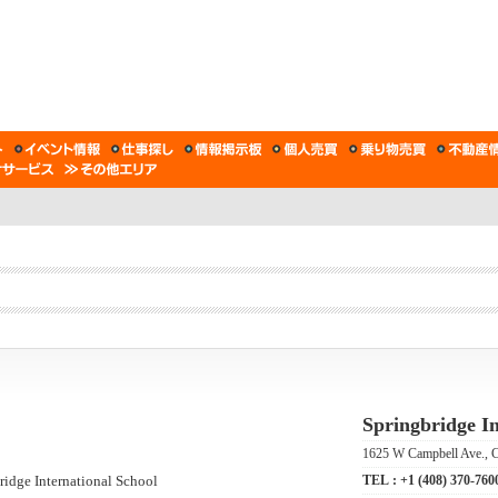
Springbridge In
1625 W Campbell Ave., 
TEL :
+1 (408) 370-760