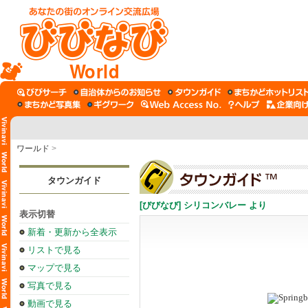
World
ワールド
>
タウンガイド
[びびなび] シリコンバレー より
表示切替
新着・更新から全表示
リストで見る
マップで見る
写真で見る
動画で見る