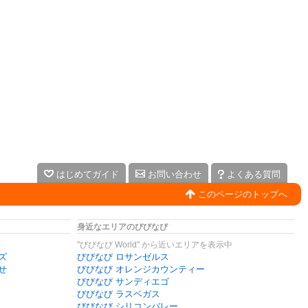
はじめてガイド
お問い合わせ
よくある質問
このページのトップへ
身近なエリアのびびなび
"びびなび World" から近いエリアを表示中
ズ
びびなび ロサンゼルス
せ
びびなび オレンジカウンティー
びびなび サンディエゴ
びびなび ラスベガス
びびなび シリコンバレー