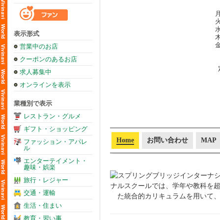
月
火
水
表示形式
木
金
営業中のお店
クーポンのあるお店
求人募集中
オンラインを表示
業種別で表示
レストラン・グルメ
ギフト・ショッピング
Home
お問い合わせ
MAP
ファッション・アパレ
ル
エンターテイメント・
趣味・娯楽
旅行・レジャー
交通・運輸
生活・住まい
教育・習い事