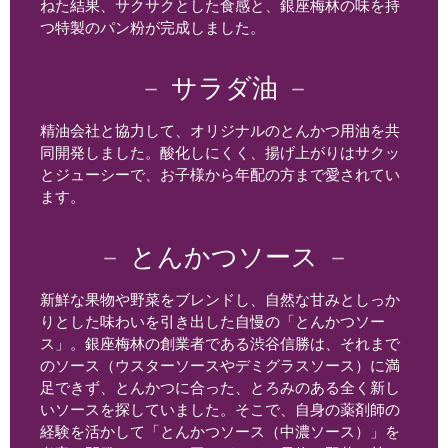
ねた結果、サクサクとした食感と、銀座梅林の味を持
つ特製のパン粉が完成しました。
－
サラダ油
－
精油会社と協力して、オリジナルのとんかつ用油を共
同開発しました。酸化しにくく、揚げ上がりはサクッ
とジューシーで、お子様から年配の方まで愛されてい
ます。
－
とんかつソース
－
新鮮な果物や野菜をブレンドし、自然な甘みとしっか
りとした味わいを引き出した自慢の「とんかつソー
ス」。銀座梅林の創業者である渋谷信勝は、それまで
のソース（ウスターソースやデミグラスソース）に満
足できず、とんかつに合った、とろみのある全く新し
いソースを探していました。そこで、自身の薬剤師の
経験を活かして「とんかつソース（中濃ソース）」を