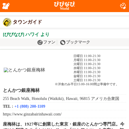
World
タウンガイド
[びびなび] ハワイ より
ファン
ブックマーク
日曜日 11:00-21:30
月曜日 11:00-21:30
火曜日 11:00-21:30
水曜日 11:00-21:30
木曜日 11:00-21:30
金曜日 11:00-21:30
土曜日 11:00-21:30
※洋食のみ平日15:00-16:00間は準備中です。
とんかつ銀座梅林
255 Beach Walk, Honolulu (Waikiki), Hawaii, 96815 アメリカ合衆国
TEL :
+1 (808) 200-1109
https://www.ginzabairinhawaii.com/
座梅林は、1927年に創業した東京・銀座のとんかつ専門店。今