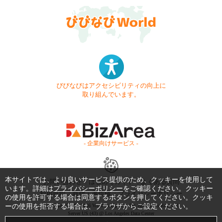
びびなびはアクセシビリティの向上に
取り組んでいます。
- 企業向けサービス -
本サイトでは、より良いサービス提供のため、クッキーを使用して
お問い合わせ
はじめてガイド
よくある質問
います。詳細は
プライバシーポリシー
をご確認ください。クッキー
利用規約
商標・著作権
プライバシーポリシー
の使用を許可する場合は同意するボタンを押してください。クッキ
Copyright © 1999-2026 Vivid Navigation, Inc. All Rights Reserved.
ーの使用を拒否する場合は、ブラウザからご設定ください。
Server US (43) @ Los Angeles Data Center