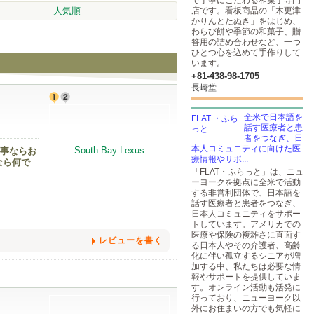
で丁寧にこだわる和菓子専門
人気順
店です。看板商品の「木更津
かりんとたぬき」をはじめ、
わらび餅や季節の和菓子、贈
答用の詰め合わせなど、一つ
ひとつ心を込めて手作りして
います。
+81-438-98-1705
長崎堂
全米で日本語を
話す医療者と患
者をつなぎ、日
本人コミュニティに向けた医
の事ならお
療情報やサポ...
となら何で
「FLAT・ふらっと」は、ニュ
ーヨークを拠点に全米で活動
する非営利団体で、日本語を
話す医療者と患者をつなぎ、
日本人コミュニティをサポー
トしています。アメリカでの
医療や保険の複雑さに直面す
レビューを書く
る日本人やその介護者、高齢
化に伴い孤立するシニアが増
加する中、私たちは必要な情
報やサポートを提供していま
す。オンライン活動も活発に
行っており、ニューヨーク以
外にお住まいの方でも気軽に