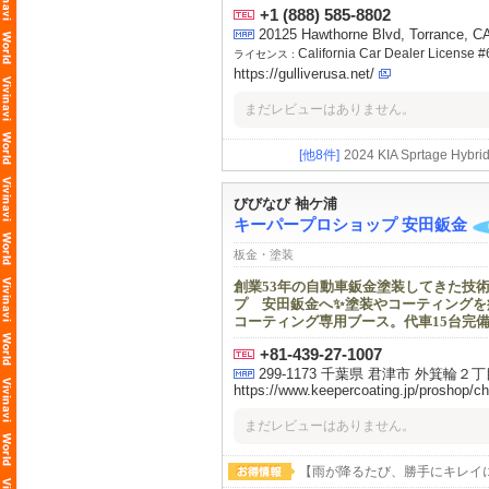
+1 (888) 585-8802
20125 Hawthorne Blvd, Torrance, C
California Car Dealer License 
ライセンス :
https://gulliverusa.net/
まだレビューはありません。
[他8件]
2024 KIA Sprtage H
びびなび 袖ケ浦
キーパープロショップ 安田鈑金
板金・塗装
創業53年の自動車鈑金塗装してきた技
プ 安田鈑金へ✨塗装やコーティングを
コーティング専用ブース。代車15台完
+81-439-27-1007
299-1173 千葉県 君津市
外箕輪２丁
https://www.keepercoating.jp/proshop/ch
まだレビューはありません。
【雨が降るたび、勝手にキレイ