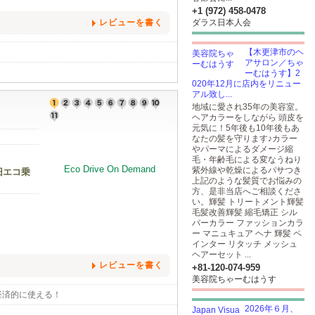
+1 (972) 458-0478
レビューを書く
ダラス日本人会
【木更津市のヘ
アサロン／ちゃ
ーむはうす】2
020年12月に店内をリニュー
アル致し...
地域に愛され35年の美容室。
ヘアカラーをしながら 頭皮を
元気に！5年後も10年後もあ
なたの髪を守ります♪カラー
やパーマによるダメージ縮
毛・年齢毛による変なうねり
紫外線や乾燥によるパサつき
旧エコ乗
上記のような髪質でお悩みの
方、是非当店へご相談くださ
い。輝髪 トリートメント輝髪
毛髪改善輝髪 縮毛矯正 シル
バーカラー ファッションカラ
ー マニュキュア ヘナ 輝髪 ペ
インター リタッチ メッシュ
ヘアーセット ...
レビューを書く
+81-120-074-959
美容院ちゃーむはうす
◎経済的に使える！
2026年６月、