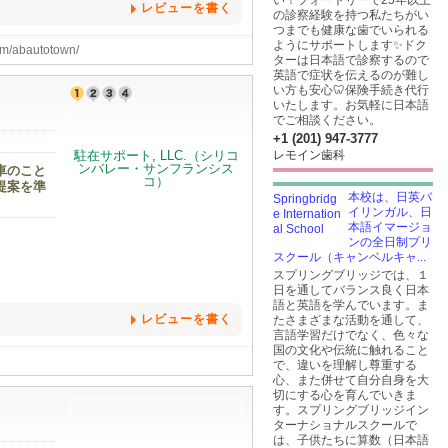
い！フォートリーで25年以上
レビューを書く
の診察経験を持つ私たちがい
つまでも健康な歯でいられる
ようにサポートします✨ドク
autotown/
ターは日本語で診察するので
英語で症状を伝えるのが難し
い方も安心🦷保険手続き代行
いたします。お気軽に日本語
でご相談ください。
+1 (201) 947-3777
レモイン歯科
車のこと
提案を準
本校は、日英バ
イリンガル、日
本語イマージョ
ンの全日制プリ
スクール（キャンベルキャ...
スプリングブリッジでは、１
日を通してバランス良く日本
語と英語を学んでいます。ま
レビューを書く
たさまざまな活動を通して、
言語学習だけでなく、色々な
国の文化や伝統に触れること
で、違いを理解し尊重する
心、また併せて自分自身を大
切にする心を育んでいきま
す。スプリングブリッジイン
ターナショナルスクールで
は、子供たちに算数（日本語