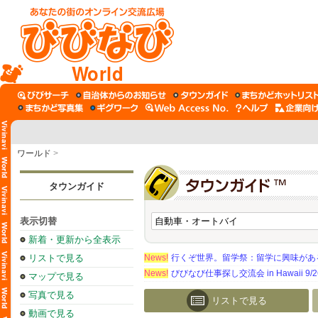
World
ワールド
>
タウンガイド
表示切替
新着・更新から全表示
リストで見る
News!
行くぞ世界。留学祭：留学に興味がある学
News!
びびなび仕事探し交流会 in Hawaii 9/26（
マップで見る
写真で見る
リストで見る
動画で見る