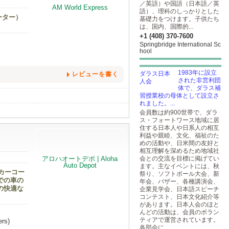
／英語）や国語（日本語／英
語）、理科のしっかりとした
ーター）
基礎力をつけます。子供たち
は、国内、国際的...
+1 (408) 370-7600
Springbridge International Sc
hool
1983年に設⽴
レビューを書く
された⾮営利団
体で、ダラス補
習授業校の⺟体として設⽴さ
れました。...
会員数は約900世帯で、ダラ
ス・フォートワース地域に居
住する⽇本⼈や⽇系⼈の相互
利益や親睦、⽂化、福祉のた
めの活動や、⽇⽶間の友好と
相互理解を深めるため地域社
会との交流を⽬標に掲げてい
ます。主なイベントには、秋
カーコー
祭り、ソフトボール⼤会、新
での車の
年会、バザー、各種講演会、
の快適な
企業⾒学会、⽇本語スピーチ
コンテスト、⽇本⽂化紹介等
があります。⽇本⼈会のほと
んどの活動は、会員のボラン
ティアで運営されています。
ers)
各部会に...