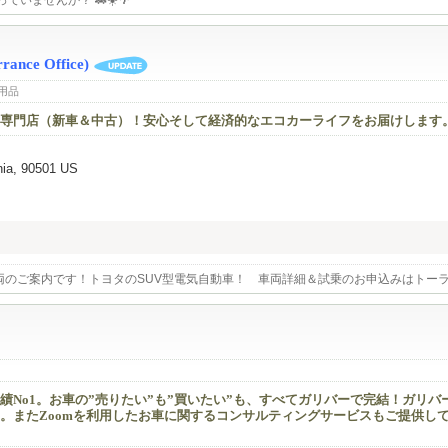
っていませんか？ 🚗☀️🌴
rance Office)
用品
専門店（新車＆中古）！安心そして経済的なエコカーライフをお届けします
nia, 90501 US
のご案内です！トヨタのSUV型電気自動車！ 車両詳細＆試乗のお申込みはトーランス店まで
No1。お車の”売りたい”も”買いたい”も、すべてガリバーで完結！ガリバ
。またZoomを利用したお車に関するコンサルティングサービスもご提供し