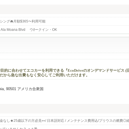
ング🚘️月額$365〜利用可能
T Ala Moana Blvd ウｵークイン・OK
的に合わせてエコカーを利用できる『EcoDriveのオンデマンドサービス (
払いだから急な出費もなく安心してご利用いただけます。
lifornia, 90501 アメリカ合衆国
なし★25歳以下の方必見👀/ 日本語対応 / メンテナンス費用込/プリウスの燃費