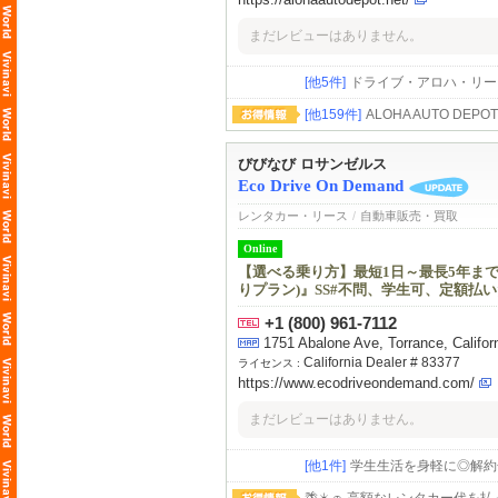
まだレビューはありません。
[他5件]
ドライブ・アロハ・リーシ
[他159件]
ALOHA AUTO DEPO
びびなび ロサンゼルス
Eco Drive On Demand
レンタカー・リース
/
自動車販売・買取
Online
【選べる乗り方】最短1日～最長5年まで目
りプラン)』SS#不問、学生可、定額
+1 (800) 961-7112
1751 Abalone Ave, Torrance, Ca
California Dealer # 83377
ライセンス :
https://www.ecodriveondemand.com/
まだレビューはありません。
[他1件]
学生生活を身軽に◎解約金