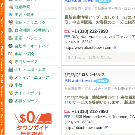
AB Auto Town
冠婚葬祭
自動車販売・買取
/
自動車修理・整備
/
板金・
美容・健康
最新在庫情報アップしました！ SFエ
取、中古車販売、お客様のニーズにお応
病院・クリニック
政府機関・公共施設
+1 (310) 212-7990
N/A, San Francisco, カリフォ
家電・パソコン
88341
ライセンス :
自動車・オートバイ
http://www.abautotown.com
金融・保険
まだレビューはありません。
専門サービス
会社・工場・工業
びびなび ロサンゼルス
メディア・ニュース
AB auto town
宗教
自動車販売・買取
/
板金・塗装
/
自動車修理・
ナイトスポット
びびなび特価！地域密着29年！ 高価
各種グループ
せたサービスを提供いたします。 新店
+1 (310) 212-7990
22638 Normandie Ave, Torrance, C
88341
ライセンス :
http://abautotown.com