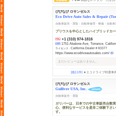
🌴☀️🚗 高額なレンタカー代を払
びびなび ロサンゼルス
Eco Drive Auto Sales & Repair (Tor
自動車販売・買取
/
自動車修理・整備
/
自動車
プリウスを中心としたハイブリッドカー
+1 (310) 974-1816
1751 Abalone Ave, Torrance, Califor
California Dealer # 83377
ライセンス :
https://www.ecodriveautosales.com/
まだレビューはありません。
[他11件]
★エコドライブ特選車両
/ 424-377-2677 テキストです。
びびなび ロサンゼルス
Gulliver USA, Inc.
自動車販売・買取
ガリバーは、日本での中古車販売台数実績
心、便利なサービスを是非ご体験下さい
す。