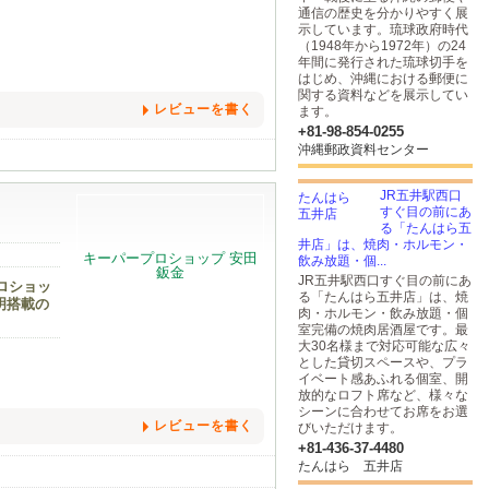
通信の歴史を分かりやすく展
示しています。琉球政府時代
（1948年から1972年）の24
年間に発行された琉球切手を
はじめ、沖縄における郵便に
関する資料などを展示してい
レビューを書く
ます。
+81-98-854-0255
沖縄郵政資料センター
JR五井駅西口
すぐ目の前にあ
る「たんはら五
井店」は、焼肉・ホルモン・
飲み放題・個...
JR五井駅西口すぐ目の前にあ
ロショッ
る「たんはら五井店」は、焼
明搭載の
肉・ホルモン・飲み放題・個
室完備の焼肉居酒屋です。最
大30名様まで対応可能な広々
とした貸切スペースや、プラ
イベート感あふれる個室、開
放的なロフト席など、様々な
シーンに合わせてお席をお選
レビューを書く
びいただけます。
+81-436-37-4480
たんはら 五井店