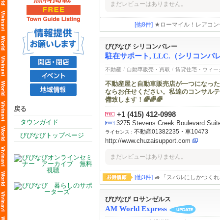
まだレビューはありません。
[他8件]
★ローマイル！レアコンディショ
びびなび シリコンバレー
駐在サポート, LLC.（シリコン
不動産
/
自動車販売・買取
/
賃貸住宅・ウィー
不動産屋と自動車販売店が一つになった
ならお任せください。私達のコンサルテ
備致します！🌈🌈🌈
戻る
+1 (415) 412-0998
タウンガイド
3275 Stevens Creek Boulevard Suit
不動産01382235・車10473
ライセンス :
びびなびトップページ
http://www.chuzaisupport.com
まだレビューはありません。
[他3件]
🚙「スバルにしかつくれ
びびなび ロサンゼルス
AM World Express