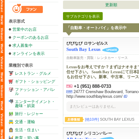
更新順
サブカテゴリを表示
表示形式
「自動車・オートバイ」を表示中
営業中のお店
クーポンのあるお店
びびなび ロサンゼルス
求人募集中
South Bay Lexus
オンラインを表示
自動車販売・買取
/
レンタカー・リース
業種別で表示
Lexusをお考えですか？まずはナオキ
任せ下さい。 South Bay Lexus
レストラン・グルメ
もお任せ下さい。新車、中古車、リース
ギフト・ショッピング
+1 (951) 888-0733
ファッション・アパレ
24777 Crenshaw Boulevard, Torrance
ル
http://www.southbaylexus.com/
エンターテイメント・
趣味・娯楽
まだレビューはありません。
旅行・レジャー
[他10件]
SOUTH BAY LEXUS
交通・運輸
生活・住まい
びびなび シリコンバレー
教育・習い事