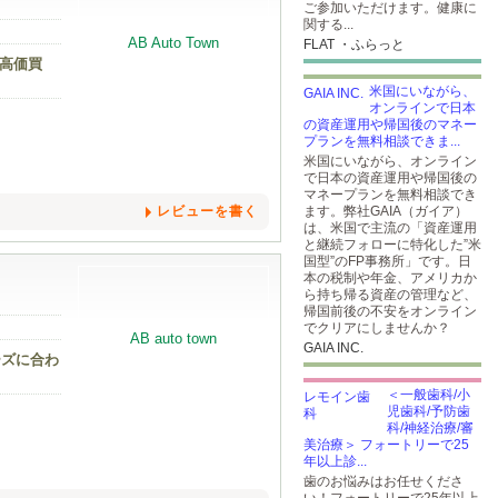
ご参加いただけます。健康に
関する...
FLAT ・ふらっと
 高価買
米国にいながら、
オンラインで日本
の資産運用や帰国後のマネー
プランを無料相談できま...
米国にいながら、オンライン
で日本の資産運用や帰国後の
マネープランを無料相談でき
レビューを書く
ます。弊社GAIA（ガイア）
は、米国で主流の「資産運用
と継続フォローに特化した”米
国型”のFP事務所」です。日
本の税制や年金、アメリカか
ら持ち帰る資産の管理など、
帰国前後の不安をオンライン
でクリアにしませんか？
GAIA INC.
ーズに合わ
＜一般歯科/小
児歯科/予防歯
科/神経治療/審
美治療＞ フォートリーで25
年以上診...
歯のお悩みはお任せくださ