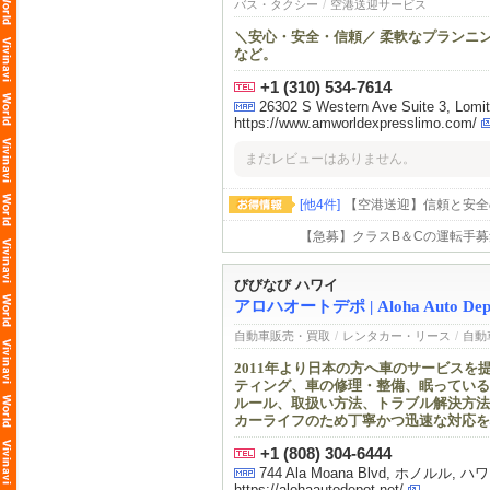
バス・タクシー
/
空港送迎サービス
＼安心・安全・信頼／ 柔軟なプランニ
など。
+1 (310) 534-7614
26302 S Western Ave Suite 3, Lomi
https://www.amworldexpresslimo.com/
まだレビューはありません。
[他4件]
【空港送迎】信頼と安全
【急募】クラスB＆Cの運転手
びびなび ハワイ
アロハオートデポ | Aloha Auto Dep
自動車販売・買取
/
レンタカー・リース
/
自動
2011年より日本の方へ車のサービス
ティング、車の修理・整備、眠っている
ルール、取扱い方法、トラブル解決方法
カーライフのため丁寧かつ迅速な対応を
+1 (808) 304-6444
744 Ala Moana Blvd, ホノルル, ハワイ州, 9
https://alohaautodepot.net/