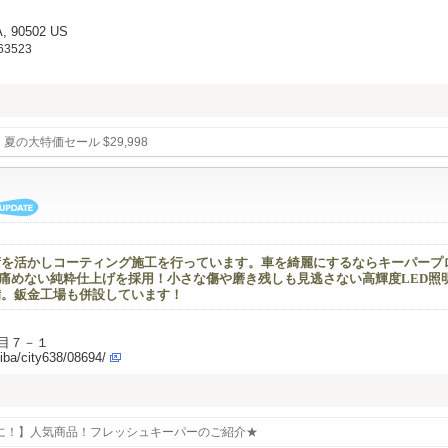
A, 90502 US
#63523
ybrid 夏の大特価セール $29,998
術を活かしコーティング施工を行っています。車を綺麗にするならキーパープ
痛めない純粋仕上げを採用！小さな傷や磨き残しも見逃さない高輝度LED照
備。鈑金工場も併設しています！
目７－１
iba/city638/08694/
に！】人気商品！フレッシュキーパーのご紹介★