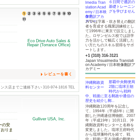
６日間で通訳の
基礎トレーニン
グを学びません
か？
JVTAは字幕・吹き替えの翻訳
者を育成する職業訓練校とし
て1996年に東京で設立しまし
た。ロサンゼルス校では語学
。
力を活かして幅広く活躍した
い方たちのスキル習得をサポ
ートします。
+1 (310) 316-3121
Japan Visualmedia Translati
on Academy / 日本映像翻訳ア
カデミー
レビューを書く
那覇中央郵便局
2階に琉球王朝
ご連絡下さい 310-974-1816 TEL
時代から戦時
中、戦後に至る郵政や通信の
歴史を紹介し郵...
沖縄郵政120周年を記念し
て、1994年（平成6年）に開
館した沖縄逓信博物館。2007
年（平成19年）10月1日、沖
ーの安
縄郵政資料センターと名称を
ておりま
変更しました。琉球王府時代
から琉球藩時代を経て、戦
中・戦後に至る沖縄の郵便や