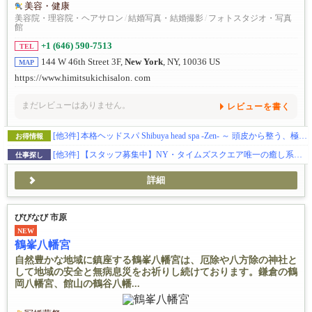
美容・健康
美容院・理容院・ヘアサロン
/
結婚写真・結婚撮影
/
フォトスタジオ・写真
館
+1 (646) 590-7513
TEL
144 W 46th Street 3F,
New York
, NY, 10036 US
MAP
https://www.himitsukichisalon. com
まだレビューはありません。
レビューを書く
[他3件]
本格ヘッドスパ Shibuya head spa -Zen- ～ 頭皮から整う、極上のリラクゼーション ～
お得情報
[他3件]
【スタッフ募集中】NY・タイムズスクエア唯一の癒し系日系サロンで働こう！ 自然と創造性が融合する空間で、あなたの「なりたい美容師像」を実現しませんか？ ※VISA・ライセンスサポートあり
仕事探し
詳細
びびなび 市原
NEW
鶴峯八幡宮
自然豊かな地域に鎮座する鶴峯八幡宮は、厄除や八方除の神社と
して地域の安全と無病息災をお祈りし続けております。鎌倉の鶴
岡八幡宮、館山の鶴谷八幡...