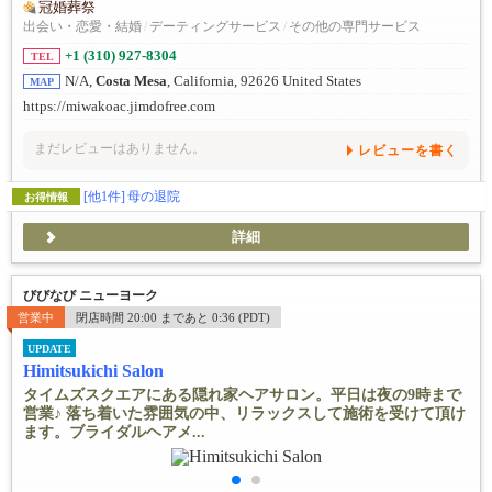
冠婚葬祭
出会い・恋愛・結婚
/
デーティングサービス
/
その他の専門サービス
+1 (310) 927-8304
TEL
N/A,
Costa Mesa
, California, 92626 United States
MAP
https://miwakoac.jimdofree.com
まだレビューはありません。
レビューを書く
[他1件]
母の退院
お得情報
詳細
びびなび ニューヨーク
営業中
閉店時間 20:00 まであと 0:36 (PDT)
UPDATE
Himitsukichi Salon
タイムズスクエアにある隠れ家ヘアサロン。平日は夜の9時まで
営業♪ 落ち着いた雰囲気の中、リラックスして施術を受けて頂け
ます。ブライダルヘアメ...