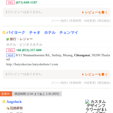
(671) 649-1187
TEL
まだレビューはありません。
レビューを書く
[ページ制作]
[営業時間・内容変更]
[閉店報告]
バイヨーク チャオ ホテル チェンマイ
旅行・レジャー
ホテル・ビジネスホテル
+66 (053) 357-000
TEL
8/11 Nimmanhaemin Rd., Suthep, Muang,
Chiangmai
, 50200 Thaila
MAP
nd
http://baiyokeciao.baiyokehote l.com
まだレビューはありません。
レビューを書く
[ページ制作]
[営業時間・内容変更]
[閉店報告]
営業中
閉店時間 22:00 まであと 2:36 (PDT)
Angeluck
冠婚葬祭