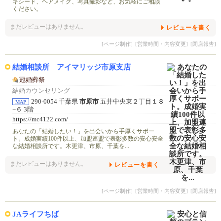
キシード、ヘアメイク、写真撮影など、お気軽にご相談
ください。
まだレビューはありません。
レビューを書く
[ページ制作]
[営業時間・内容変更]
[閉店報告]
結婚相談所 アイマリッジ市原支店
冠婚葬祭
結婚カウンセリング
290-0054 千葉県
市原市
五井中央東２丁目１８
MAP
−６ 3階
https://mc4122.com/
あなたの「結婚したい！」を出会いから手厚くサポー
ト。成婚実績100件以上、加盟連盟で表彰多数の安心安全
な結婚相談所です。木更津、市原、千葉を...
まだレビューはありません。
レビューを書く
[ページ制作]
[営業時間・内容変更]
[閉店報告]
JAライフちば