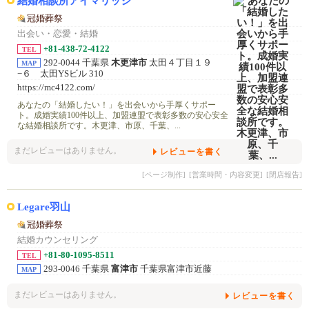
結婚相談所アイマリッジ
冠婚葬祭
出会い・恋愛・結婚
+81-438-72-4122
TEL
292-0044 千葉県
木更津市
太田４丁目１９
MAP
−６ 太田YSビル 310
https://mc4122.com/
あなたの「結婚したい！」を出会いから手厚くサポー
ト。成婚実績100件以上、加盟連盟で表彰多数の安心安全
な結婚相談所です。木更津、市原、千葉、...
まだレビューはありません。
レビューを書く
[ページ制作]
[営業時間・内容変更]
[閉店報告]
Legare羽山
冠婚葬祭
結婚カウンセリング
+81-80-1095-8511
TEL
293-0046 千葉県
富津市
千葉県富津市近藤
MAP
まだレビューはありません。
レビューを書く