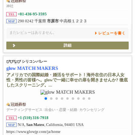
冠婚葬祭
神社
+81-436-95-3595
TEL
290 0242 千葉県
市原市
中高根１２２３
MAP
まだレビューはありません。
レビューを書く
詳細
びびなび シリコンバレー
glow MATCH MAKERS
アメリカでの国際結婚・婚活をサポート！海外在住の日本人女
性・男性の皆様へ。glowで一緒に幸せの扉を開きませんか? 徹底
したスクリーニング。...
冠婚葬祭
デーティングサービス
/
出会い・恋愛・結婚
/
カウンセリング
+1 (510) 316-7918
TEL
N/A,
San Mateo
, California, 94401 USA
MAP
https://www.glowjp.com/ja/home