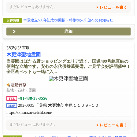
まだレビューはありません。
レビューを書く
本堂建立500年記念御開帳・特別御朱印頒布のお知らせ
お得情報
詳細
びびなび 市原
木更津聖地霊園
当霊園はほたる野ショッピングエリア近く、国道409号線直結の
便利な立地です。安心の永代供養墓完備。ご見学会好評開催中！
全区画ペットも一緒に入...
冠婚葬祭
墓地・石碑・霊園
+81-438-38-3556
TEL
292-0035 千葉県
木更津市
中尾１１０９−１０
MAP
https://kisarazu-seichi.com/
まだレビューはありません。
レビューを書く