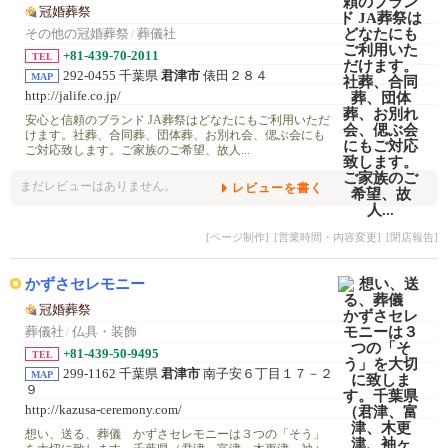
冠婚葬祭
その他の冠婚葬祭
/
葬儀社
+81-439-70-2011
TEL
292-0455 千葉県
君津市
俵田２８４
MAP
http://jalife.co.jp/
安心と信頼のブランド JA葬祭はどなたにもご利用いただ
けます。社葬、合同葬、団体葬、お別れ会、偲ぶ会にも
ご対応致します。ご家族のご希望、故人...
まだレビューはありません。
レビューを書く
[ページ制作]
[営業時間・内容変更]
[閉店報告]
かずさセレモニー
冠婚葬祭
葬儀社
/
仏具・装飾
+81-439-50-9495
TEL
299-1162 千葉県
君津市
南子安６丁目１７－２
MAP
９
http://kazusa-ceremony.com/
想い、送る、葬儀 かずさセレモニーは３つの「そう」