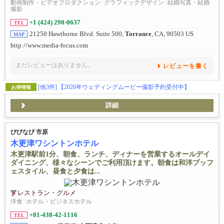
動画制作・ビデオプロダクション
/
グラフィックデザイン
/
結婚写真・結婚
撮影
+1 (424) 290-0637
TEL
21250 Hawthorne Blvd. Suite 500,
Torrance
, CA, 90503 US
MAP
http://www.media-focus.com
まだレビューはありません。
レビューを書く
[他3件]
【2026年ウェディングムービー撮影予約受付中】
お得情報
詳細
びびなび 市原
木更津ワシントンホテル
木更津駅前1分、朝食、ランチ、ディナーを営業するオールデイ
ダイニング、様々なシーンでご利用頂けます。朝食は和洋ブッフ
ェスタイル、昼食と夕食は...
レストラン・グルメ
洋食
/
ホテル・ビジネスホテル
+81-438-42-1116
TEL