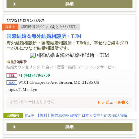
詳細
びびなび ロサンゼルス
営業中
閉店時間 29:00 まであと 9:36 (EDT)
国際結婚＆海外結婚相談所・TJM
海外結婚相談所・国際結婚相談所・TJMは、幸せなご縁をグロ
ーバルにつなぐ結婚相談所です。
冠婚葬祭
結婚カウンセリング
/
出会い・恋愛・結婚
/
デーティングサービス
+1 (443) 470-5750
TEL
W101 Chesapeake Ave,
Towson
, MD, 21285 US
MAP
https://TJM.tokyo
まだレビューはありません。
レビューを書く
[他2件]
【無料】国際結婚を目指す 日本人女性ための 婚活診断
お得情報
詳細