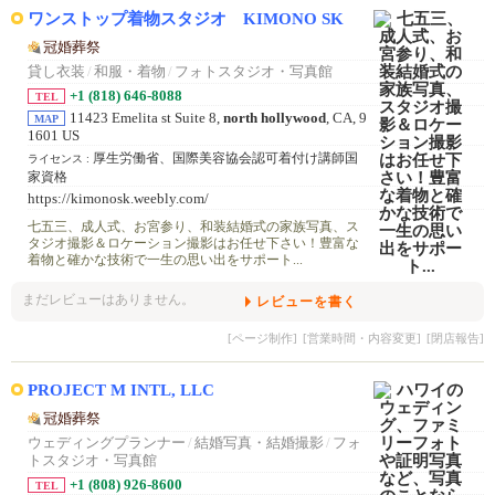
ワンストップ着物スタジオ KIMONO SK
冠婚葬祭
貸し衣装
/
和服・着物
/
フォトスタジオ・写真館
+1 (818) 646-8088
TEL
11423 Emelita st Suite 8,
north hollywood
, CA, 9
MAP
1601 US
厚生労働省、国際美容協会認可着付け講師国
ライセンス :
家資格
https://kimonosk.weebly.com/
七五三、成人式、お宮参り、和装結婚式の家族写真、ス
タジオ撮影＆ロケーション撮影はお任せ下さい！豊富な
着物と確かな技術で一生の思い出をサポート...
まだレビューはありません。
レビューを書く
[ページ制作]
[営業時間・内容変更]
[閉店報告]
PROJECT M INTL, LLC
冠婚葬祭
ウェディングプランナー
/
結婚写真・結婚撮影
/
フォ
トスタジオ・写真館
+1 (808) 926-8600
TEL