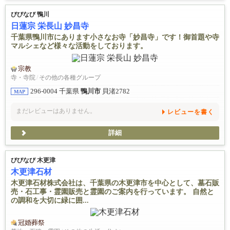
びびなび 鴨川
日蓮宗 栄長山 妙昌寺
千葉県鴨川市にあります小さなお寺「妙昌寺」です！御首題や寺
マルシェなど様々な活動をしております。
宗教
寺・寺院
/
その他の各種グループ
296-0004 千葉県
鴨川市
貝渚2782
MAP
まだレビューはありません。
レビューを書く
詳細
びびなび 木更津
木更津石材
木更津石材株式会社は、千葉県の木更津市を中心として、墓石販
売・石工事・霊園販売と霊園のご案内を行っています。 自然と
の調和を大切に緑に囲...
冠婚葬祭