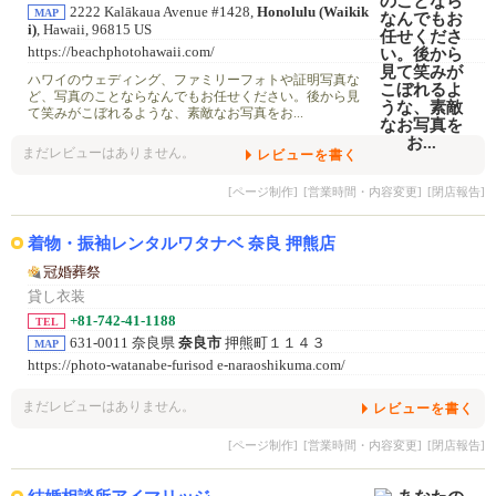
2222 Kalākaua Avenue #1428,
Honolulu (Waikik
MAP
i)
, Hawaii, 96815 US
https://beachphotohawaii.com/
ハワイのウェディング、ファミリーフォトや証明写真な
ど、写真のことならなんでもお任せください。後から見
て笑みがこぼれるような、素敵なお写真をお...
まだレビューはありません。
レビューを書く
[ページ制作]
[営業時間・内容変更]
[閉店報告]
着物・振袖レンタルワタナベ 奈良 押熊店
冠婚葬祭
貸し衣装
+81-742-41-1188
TEL
631-0011 奈良県
奈良市
押熊町１１４３
MAP
https://photo-watanabe-furisod e-naraoshikuma.com/
まだレビューはありません。
レビューを書く
[ページ制作]
[営業時間・内容変更]
[閉店報告]