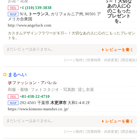
お花・花屋
+1 (310) 539-3838
TEL
N/A,
トーランス
, カリフォルニア州, 90501 ア
MAP
メリカ合衆国
http://www.angeluck.com
カスタムデザインフラワーが＄35～！大切なあの人に心のこもったプレゼン
トを。
まだレビューはありません。
レビューを書く
[ページ制作]
[営業時間・内容変更]
[閉店報告]
まるへい
ファッション・アパレル
和服・着物
/
フォトスタジオ・写真館
/
貸し衣装
+81-438-22-4710
TEL
292-4501 千葉県
木更津市
大和1-4-8 2F
MAP
https://www.kimono-maruhei.co. jp/
まだレビューはありません。
レビューを書く
[ページ制作]
[営業時間・内容変更]
[閉店報告]