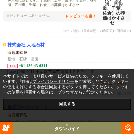
を大切に致します。千葉県（君津、富津、木更津、袖ヶ
浦、四街道、千葉、佐倉）の葬儀はかずさセ...
まだレビューはありません。
レビューを書く
[ページ制作]
[営業時間・内容変更]
[閉店報告]
株式会社 大地石材
冠婚葬祭
墓地・石碑・霊園
+81-436-43-6311
TEL
290-0011 千葉県
市原市
能満１５５７−１３
MAP
本サイトでは、より良いサービス提供のため、クッキーを使用して
います。詳細は
プライバシーポリシー
をご確認ください。クッキー
まだレビューはありません。
レビューを書く
の使用を許可する場合は同意するボタンを押してください。クッキ
ーの使用を拒否する場合は、ブラウザからご設定ください。
[ページ制作]
[営業時間・内容変更]
[閉店報告]
株式会社メモリード
冠婚葬祭
ウェディングプランナー
/
ホテル・ビジネスホテル
+81-27-255-1777
タウンガイド
TEL