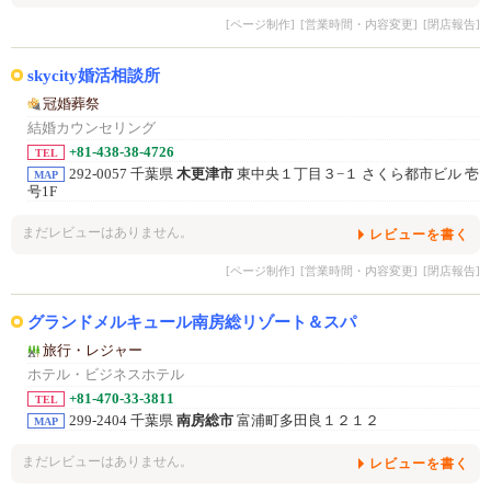
[ページ制作]
[営業時間・内容変更]
[閉店報告]
skycity婚活相談所
冠婚葬祭
結婚カウンセリング
+81-438-38-4726
TEL
292-0057 千葉県
木更津市
東中央１丁目３−１ さくら都市ビル 壱
MAP
号1F
まだレビューはありません。
レビューを書く
[ページ制作]
[営業時間・内容変更]
[閉店報告]
グランドメルキュール南房総リゾート＆スパ
旅行・レジャー
ホテル・ビジネスホテル
+81-470-33-3811
TEL
299-2404 千葉県
南房総市
富浦町多田良１２１２
MAP
まだレビューはありません。
レビューを書く