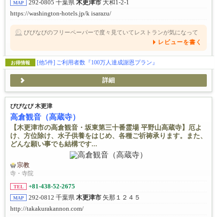
292-0805 千葉県
木更津市
大和1-2-1
MAP
https://washington-hotels.jp/k isarazu/
びびなびのフリーペーパーで度々見ていてレストランが気になって
いました！この日はどうしてもホテルの朝食ビュッフェが食べたく
レビューを書く
て周辺ホテルを調べていた所、ふとワシントンホテルを思い出し検
索！大人2000円と安かったので早速行ってきました。感動したの
は、本格フレンチトーストが食べられる所✨いちごソース、ブルベ
リーソース、マンゴーソースやココアシュガーなどの粉砂糖も豊富
[他5件]
ご利用者数『100万人達成謝恩プラン』
お得情報
で、生クリームもかけ放題。フーカデンビーフカレーは、ご飯もカ
レー専用のものが用意されてます。特製醤油がけ卵かけご飯がまた
美味しくて、漁師のぶっかけ鰹節海苔などで味変しながら楽しみま
詳細
した。次はランチビュッフェも行ってみます！
びびなび 木更津
高倉観音（高蔵寺）
【木更津市の高倉観音・坂東第三十番霊場 平野山高蔵寺】厄よ
け、方位除け、水子供養をはじめ、各種ご祈祷承ります。また、
どんな願い事でも結構です...
宗教
寺・寺院
+81-438-52-2675
TEL
292-0812 千葉県
木更津市
矢那１２４５
MAP
http://takakurakannon.com/