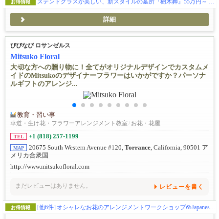
ステンドグラスが美しい、新スタイルの墓所『樹木葬』55万円～ オープン！
お得情報
詳細
びびなび ロサンゼルス
Mitsuko Floral
大切な方への贈り物に！全てがオリジナルデザインでカスタムメ
イドのMitsukoのデザイナーフラワーはいかがですか？パーソナ
ルギフトのアレンジ...
教育・習い事
華道・生け花・フラワーアレンジメント教室
/
お花・花屋
+1 (818) 257-1199
TEL
20675 South Western Avenue #120,
Torrance
, California, 90501 ア
MAP
メリカ合衆国
http://www.mitsukofloral.com
まだレビューはありません。
レビューを書く
[他6件]
オシャレなお花のアレンジメントワークショップ🪷Japanese Inspired Arrangement - Hybrid Style -
お得情報