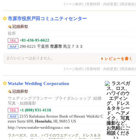
[ページ制作]
[営業時間・内容変更]
[閉店報告]
市原市役所戸田コミュニティセンター
冠婚葬祭
役所
+81-436-95-6622
TEL
290-0221 千葉県
市原市
馬立７３３
MAP
まだレビューはありません。
レビューを書く
[ページ制作]
[営業時間・内容変更]
[閉店報告]
Watabe Wedding Corporation
冠婚葬祭
ウェディングプランナー
/
ブライダルショップ
/
結婚
写真・結婚撮影
+1 (808) 931-4116
TEL
2155 Kalakaua Avenue Bank of Hawaii Waikiki C
MAP
enter Suite 608,
Honolulu
, HI, 96815 US
http://www.watabe-weddingusa.c om
ラスベガス、ロス、ハワイのウエディング、ドレス＆タ