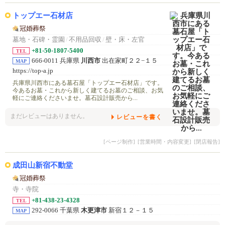
トップエー石材店
冠婚葬祭
墓地・石碑・霊園
/
不用品回収
/
壁・床・左官
+81-50-1807-5400
TEL
666-0011 兵庫県
川西市
出在家町２２−１５
MAP
https://top-a.jp
兵庫県川西市にある墓石屋「トップエー石材店」です。
今あるお墓・これから新しく建てるお墓のご相談、お気
軽にご連絡くださいませ。墓石設計販売から...
まだレビューはありません。
レビューを書く
[ページ制作]
[営業時間・内容変更]
[閉店報告]
成田山新宿不動堂
冠婚葬祭
寺・寺院
+81-438-23-4328
TEL
292-0066 千葉県
木更津市
新宿１２－１５
MAP