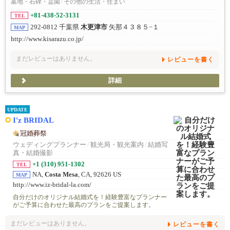
墓地・石碑・霊園
/
その他の生活・住まい
+81-438-52-3131
TEL
292-0812 千葉県
木更津市
矢那４３８５−１
MAP
http://www.kisarazu.co.jp/
まだレビューはありません。
レビューを書く
詳細
UPDATE
I'z BRIDAL
冠婚葬祭
ウェディングプランナー
/
観光局・観光案内
/
結婚写
真・結婚撮影
+1 (310) 951-1302
TEL
NA,
Costa Mesa
, CA, 92626 US
MAP
http://www.iz-bridal-la.com/
自分だけのオリジナル結婚式を！経験豊富なプランナー
がご予算に合わせた最高のプランをご提案します。
まだレビューはありません。
レビューを書く