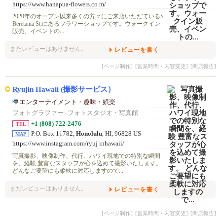
https://www.hanapua-flowers.co m/
2020年のオープン以来多くの方々にご来店いただているS
Beretania St.にあるフラワーショップです。ウォークイン
販売、イベントの...
まだレビューはありません。
レビューを書く
[ページ制作]
[営業時間・内容変更]
[閉店報告]
Ryujin Hawaii (撮影サービス）
エンターテイメント・趣味・娯楽
フォトグラファー
/
フォトスタジオ・写真館
+1 (808) 722-2476
TEL
P.O. Box 11782,
Honolulu
, HI, 96828 US
MAP
https://www.instagram.com/ryuj inhawaii/
写真撮影、映像制作、代行、ハワイ現地での特別な瞬間
を、経験 豊富なスタッフが心を込めて撮影いたします。
どんなご要望にも柔軟に対応しますので...
まだレビューはありません。
レビューを書く
[ページ制作]
[営業時間・内容変更]
[閉店報告]