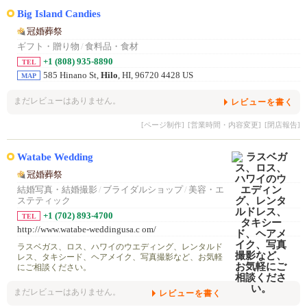
Big Island Candies
冠婚葬祭
ギフト・贈り物
/
食料品・食材
+1 (808) 935-8890
TEL
585 Hinano St,
Hilo
, HI, 96720 4428 US
MAP
まだレビューはありません。
レビューを書く
[ページ制作]
[営業時間・内容変更]
[閉店報告]
Watabe Wedding
冠婚葬祭
結婚写真・結婚撮影
/
ブライダルショップ
/
美容・エ
ステティック
+1 (702) 893-4700
TEL
http://www.watabe-weddingusa.c om/
ラスベガス、ロス、ハワイのウエディング、レンタルド
レス、タキシード、ヘアメイク、写真撮影など、お気軽
にご相談ください。
まだレビューはありません。
レビューを書く