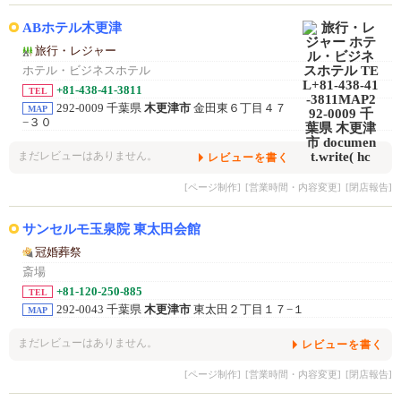
ABホテル木更津
旅行・レジャー
ホテル・ビジネスホテル
+81-438-41-3811
TEL
292-0009 千葉県
木更津市
金田東６丁目４７
MAP
−３０
まだレビューはありません。
レビューを書く
[ページ制作]
[営業時間・内容変更]
[閉店報告]
サンセルモ玉泉院 東太田会館
冠婚葬祭
斎場
+81-120-250-885
TEL
292-0043 千葉県
木更津市
東太田２丁目１７−１
MAP
まだレビューはありません。
レビューを書く
[ページ制作]
[営業時間・内容変更]
[閉店報告]