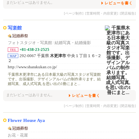
まだレビューはありません。
レビューを書く
[ページ制作]
[営業時間・内容変更]
[閉店報告]
写楽館
冠婚葬祭
フォトスタジオ・写真館
/
結婚写真・結婚撮影
+81-438-23-2525
TEL
292-0067 千葉県
木更津市
中央１丁目１６−２
MAP
２
http://www.sharakukan.co.jp/
千葉県木更津市にある日本最大級の写真スタジオ写楽館
です。出張撮影、デザインアルバムの制作承ります。結
婚写真、成人式写真,を思い出の1冊にまと...
まだレビューはありません。
レビューを書く
[ページ制作]
[営業時間・内容変更]
[閉店報告]
Flower House Aya
冠婚葬祭
お花・花屋