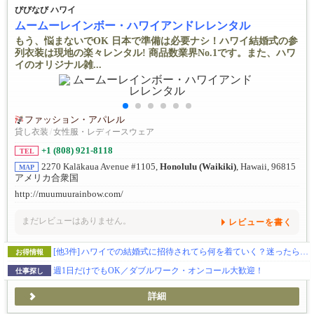
びびなび ハワイ
ムームーレインボー・ハワイアンドレレンタル
もう、悩まないでOK 日本で準備は必要ナシ！ハワイ結婚式の参
列衣装は現地の楽々レンタル! 商品数業界No.1です。また、ハワ
イのオリジナル雑...
ファッション・アパレル
貸し衣装
/
女性服・レディースウェア
+1 (808) 921-8118
TEL
2270 Kalākaua Avenue #1105,
Honolulu (Waikiki)
, Hawaii, 96815
MAP
アメリカ合衆国
http://muumuurainbow.com/
まだレビューはありません。
レビューを書く
[他3件]
ハワイでの結婚式に招待されてら何を着ていく？迷ったらムームーレインボーにお任せ♪
お得情報
週1日だけでもOK／ダブルワーク・オンコール大歓迎！
仕事探し
詳細