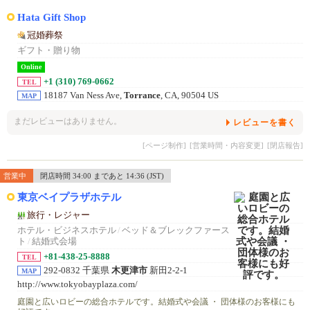
Hata Gift Shop
冠婚葬祭
ギフト・贈り物
Online
+1 (310) 769-0662
TEL
18187 Van Ness Ave,
Torrance
, CA, 90504 US
MAP
まだレビューはありません。
レビューを書く
[ページ制作]
[営業時間・内容変更]
[閉店報告]
営業中
閉店時間 34:00 まであと 14:36 (JST)
東京ベイプラザホテル
旅行・レジャー
ホテル・ビジネスホテル
/
ベッド＆ブレックファース
ト
/
結婚式会場
+81-438-25-8888
TEL
292-0832 千葉県
木更津市
新田2-2-1
MAP
http://www.tokyobayplaza.com/
庭園と広いロビーの総合ホテルです。結婚式や会議 ・ 団体様のお客様にも