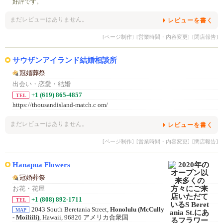
好評です。
まだレビューはありません。
レビューを書く
[ページ制作]
[営業時間・内容変更]
[閉店報告]
サウザンアイランド結婚相談所
冠婚葬祭
出会い・恋愛・結婚
+1 (619) 865-4857
TEL
https://thousandisland-match.c om/
まだレビューはありません。
レビューを書く
[ページ制作]
[営業時間・内容変更]
[閉店報告]
Hanapua Flowers
冠婚葬祭
お花・花屋
+1 (808) 892-1711
TEL
2043 South Beretania Street,
Honolulu (McCully
MAP
- Moiliili)
, Hawaii, 96826 アメリカ合衆国