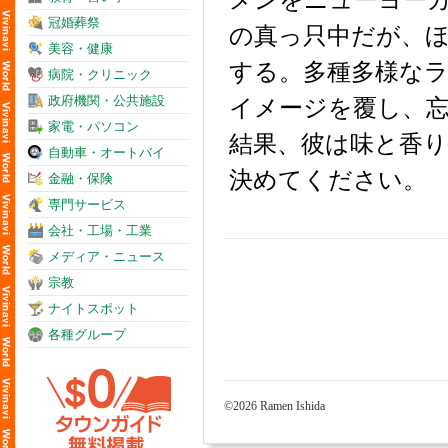
メンをニューヨー
冠婚葬祭
の真っ只中だが、
美容・健康
する。多種多様な
病院・クリニック
政府機関・公共施設
イメージを覆し、
家電・パソコン
結果、彼は味と香
自動車・オートバイ
決めてください。
金融・保険
専門サービス
会社・工場・工業
メディア・ニュース
宗教
ナイトスポット
各種グループ
©2026 Ramen Ishida