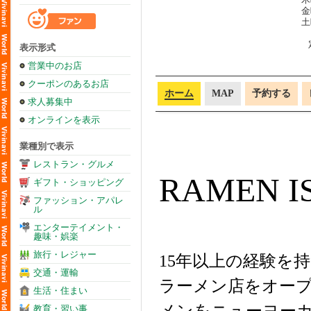
金
土
表示形式
営業中のお店
クーポンのあるお店
ホーム
MAP
予約する
求人募集中
オンラインを表示
業種別で表示
レストラン・グルメ
RAMEN I
ギフト・ショッピング
ファッション・アパレ
ル
エンターテイメント・
趣味・娯楽
旅行・レジャー
15年以上の経験を
交通・運輸
ラーメン店をオー
生活・住まい
教育・習い事