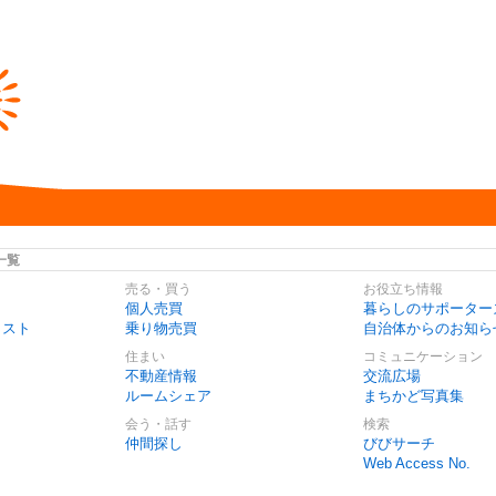
一覧
売る・買う
お役立ち情報
個人売買
暮らしのサポーター
リスト
乗り物売買
自治体からのお知ら
住まい
コミュニケーション
不動産情報
交流広場
ルームシェア
まちかど写真集
会う・話す
検索
仲間探し
びびサーチ
Web Access No.