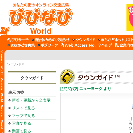
World
ワールド
>
タウンガイド
[びびなび] ニューヨーク より
表示切替
新着・更新から全表示
リストで見る
マップで見る
月
写真で見る
火
水
動画で見る
木