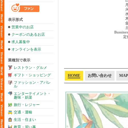
日
月
火
水
木
表示形式
金
営業中のお店
土
Bussines
クーポンのあるお店
定
求人募集中
オンラインを表示
業種別で表示
レストラン・グルメ
ギフト・ショッピング
HOME
お問い合わせ
MA
ファッション・アパレ
ル
エンターテイメント・
趣味・娯楽
旅行・レジャー
交通・運輸
生活・住まい
教育・習い事