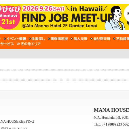
MANA HOUSE
N/A, Honolulu, HI, 968
TEL :
+1 (808) 223-536