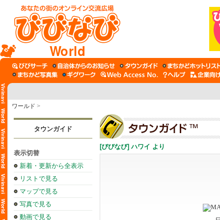
World
ワールド
>
タウンガイド
[びびなび] ハワイ より
表示切替
新着・更新から全表示
リストで見る
マップで見る
写真で見る
動画で見る