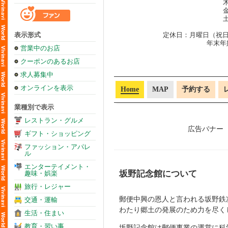
木
金
土
表示形式
定休日：月曜日（祝
年末年始
営業中のお店
クーポンのあるお店
求人募集中
オンラインを表示
Home
MAP
予約する
業種別で表示
レストラン・グルメ
ギフト・ショッピング
ファッション・アパレ
ル
エンターテイメント・
坂野記念館について
趣味・娯楽
旅行・レジャー
郵便中興の恩人と言われる坂野鉄
交通・運輸
わたり郷土の発展のため力を尽く
生活・住まい
教育・習い事
坂野記念館は郵便事業の運営に科