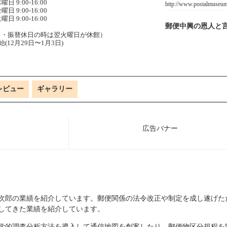
曜日 9:00-16:00
http://www.postalmuseum
曜日 9:00-16:00
曜日 9:00-16:00
郵便中興の恩人と
日・振替休日の時は翌火曜日が休館）
(12月29日〜1月3日)
レビュー
ギャラリー
次郎の業績を紹介しています。郵便関係の法令改正や制定を成し遂げた
してきた業績を紹介しています。
学的調査分析方法を導入して通信地図を創案したり、郵便物区分規程を