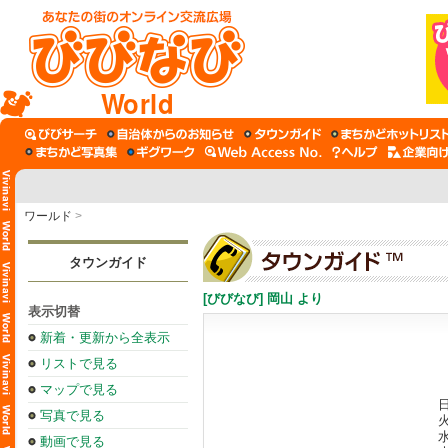
World
ワールド
>
タウンガイド
[びびなび] 岡山 より
表示切替
新着・更新から全表示
リストで見る
マップで見る
日
写真で見る
火
水
動画で見る