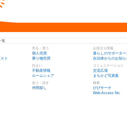
一覧
売る・買う
お役立ち情報
個人売買
暮らしのサポーター
リスト
乗り物売買
自治体からのお知ら
住まい
コミュニケーション
不動産情報
交流広場
ルームシェア
まちかど写真集
会う・話す
検索
仲間探し
びびサーチ
Web Access No.