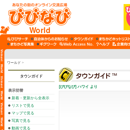
World
ワールド
>
タウンガイド
[びびなび] ハワイ より
表示切替
新着・更新から全表示
リストで見る
マップで見る
写真で見る
動画で見る