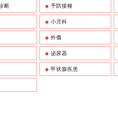
診断
予防接種
◆
小児科
◆
外傷
◆
泌尿器
◆
甲状腺疾患
◆