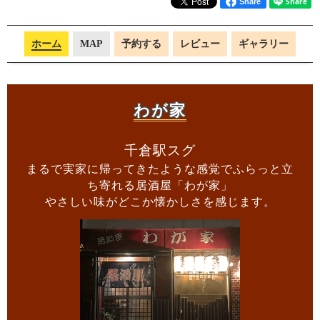
Share
ホーム
MAP
予約する
レビュー
ギャラリー
わが家
千倉駅スグ
まるで実家に帰ってきたような感覚でふらっと立
ち寄れる居酒屋「わが家」
やさしい味がどこか懐かしさを感じます。