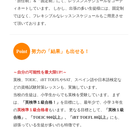
「担任制」＆「固定制」にて、レッスンスケジュールをコーデ
ィネートしています。 しかし、出張の多い生徒様には、固定制
ではなく、フレキシブルなレッスンスケジュールもご用意させ
て頂いております。
Point
努力の「結果」も出せる！
～自分の可能性を最大限UP!～
英検、TOEIC、iBT TOEFLやSAT、スペイン語や日本語検定な
どの資格試験対策レッスンも、実施しています。
当校の生徒は、小学生からでも英検を受験しています。 まず
は、
「英検準１級合格！」
を目標にし、最年少で、小学３年生
の
英検準１級合格者
もいます。 更なる目標として、
「英検１級
合格」、「TOEIC 900以上」、「iBT TOEFL 80以上」
にも、
頑張っている生徒が多いのも特徴です。