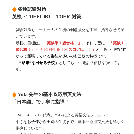
◆
各種試験対策
英検・TOEFL iBT・TOEIC対策
試験対策も、一人一人の生徒の弱点強化を丁寧に指導させて頂
いています。
最初の目標は、
「英検準１級合格！」
。そして更に、
「英検１
級合格！」・「TOEFL iBT 80スコア以上！」
と
、高い目標に向
かって頑張っている生徒が多いのも当校の特徴です。
「”結果”を出せる学校」
としても、生徒より信頼を頂いてま
す。
◆
Yuko先生の基本＆応用英文法
「日本語」で丁寧に指導！
ESL Institute LA代表、Yukoによる英語文法レッスン！
小さなお子様から主婦の生徒まで、
基本～応用英文法を詳しく
指導しています。