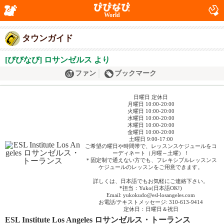
World
タウンガイド
[びびなび] ロサンゼルス より
ファン
ブックマーク
日曜日 定休日
月曜日 10:00-20:00
火曜日 10:00-20:00
水曜日 10:00-20:00
木曜日 10:00-20:00
金曜日 10:00-20:00
土曜日 9:00-17:00
ご希望の曜日や時間帯で、レッスンスケジュールをコ
ーディネート（月曜～土曜）！
＊固定制で通えない方でも、フレキシブルレッスンス
ケジュールのレッスンをご用意できます。
詳しくは、日本語でもお気軽にご連絡下さい。
*担当：Yuko(日本語OK!)
Email: yukokudo@esl-losangeles.com
お電話/テキストメッセージ: 310-613-9414
定休日：日曜日＆祝日
ESL Institute Los Angeles ロサンゼルス・トーランス