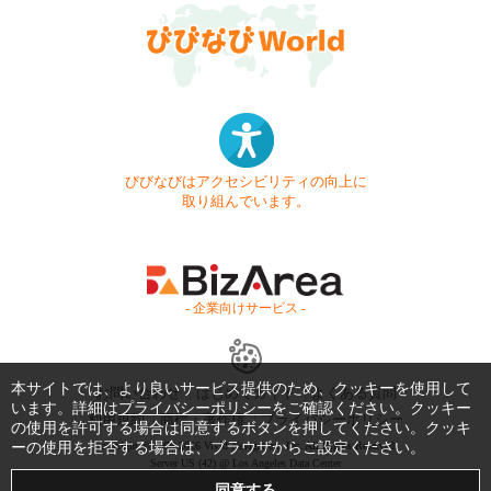
びびなびはアクセシビリティの向上に
取り組んでいます。
- 企業向けサービス -
本サイトでは、より良いサービス提供のため、クッキーを使用して
お問い合わせ
はじめてガイド
よくある質問
います。詳細は
プライバシーポリシー
をご確認ください。クッキー
利用規約
商標・著作権
プライバシーポリシー
の使用を許可する場合は同意するボタンを押してください。クッキ
ーの使用を拒否する場合は、ブラウザからご設定ください。
Copyright © 1999-2026 Vivid Navigation, Inc. All Rights Reserved.
Server US (42) @ Los Angeles Data Center