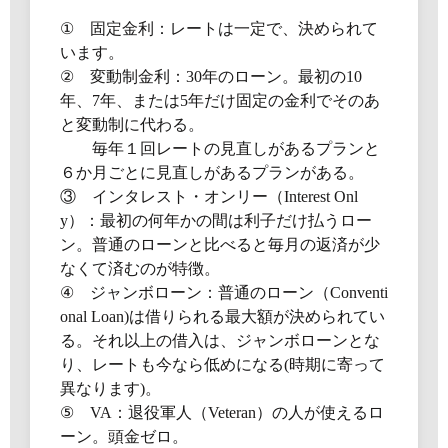
① 固定金利：レートは一定で、決められて
います。
② 変動制金利：30年のローン。最初の10
年、7年、または5年だけ固定の金利でそのあ
と変動制に代わる。
毎年１回レートの見直しがあるプランと
６か月ごとに見直しがあるプランがある。
③ インタレスト・オンリー（Interest Onl
y）：最初の何年かの間は利子だけ払うロー
ン。普通のローンと比べると毎月の返済が少
なくて済むのが特徴。
④ ジャンボローン：普通のローン（Conventi
onal Loan)は借りられる最大額が決められてい
る。それ以上の借入は、ジャンボローンとな
り、レートも今なら低めになる(時期に寄って
異なります)。
⑤ VA：退役軍人（Veteran）の人が使えるロ
ーン。頭金ゼロ。