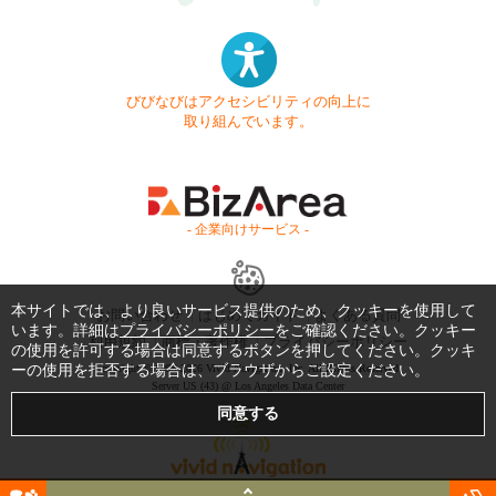
びびなびはアクセシビリティの向上に
取り組んでいます。
- 企業向けサービス -
本サイトでは、より良いサービス提供のため、クッキーを使用して
お問い合わせ
はじめてガイド
よくある質問
います。詳細は
プライバシーポリシー
をご確認ください。クッキー
利用規約
商標・著作権
プライバシーポリシー
の使用を許可する場合は同意するボタンを押してください。クッキ
ーの使用を拒否する場合は、ブラウザからご設定ください。
Copyright © 1999-2026 Vivid Navigation, Inc. All Rights Reserved.
Server US (43) @ Los Angeles Data Center