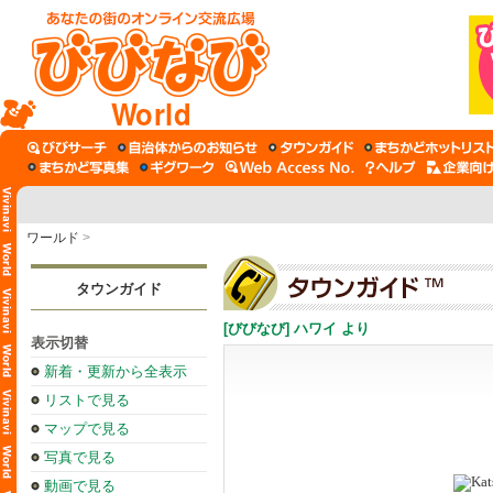
World
ワールド
>
タウンガイド
[びびなび] ハワイ より
表示切替
新着・更新から全表示
リストで見る
マップで見る
写真で見る
動画で見る