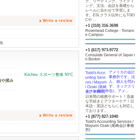
グ、リーディング、ライティ
ング、文法、会話を基礎から
レベルに合わせて学習しま
す。ESLクラス以外にもTOEI
Cや ...
Write a review
+1 (310) 316-3698
Rosemead College - Torranc
e Campus-
集
+1 (617) 973-9772
Consulate General of Japan i
n Boston
アメリカの会計
事務所です。法
激や揉み
人、個人を問わ
ず、タックスリ
ターン(確定申告)、アメ...
日米間の税務サポート！迅速
な手続きとアフターケア！日
本語・英語どちらにも対応し
ております。
Write a review
+1 (877) 827-1040
Todd's Accounting Services /
Mayumi Ozaki (尾崎会計事務
所)