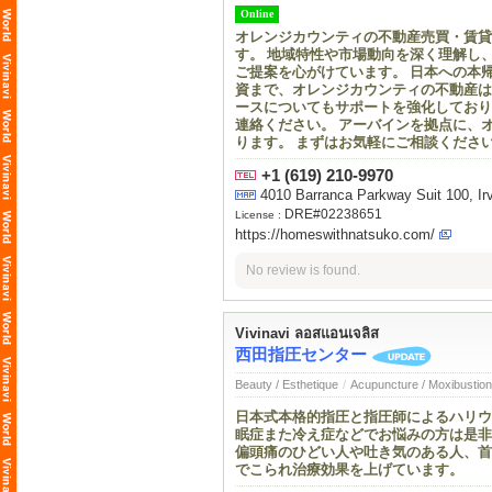
Online
オレンジカウンティの不動産売買・賃貸・投
す。 地域特性や市場動向を深く理解し
ご提案を心がけています。 日本への本
資まで、オレンジカウンティの不動産は
ースについてもサポートを強化しており
連絡ください。 アーバインを拠点に、
ります。 まずはお気軽にご相談くださ
+1 (619) 210-9970
4010 Barranca Parkway Suit 100, Ir
DRE#02238651
License :
https://homeswithnatsuko.com/
No review is found.
Vivinavi ลอสแอนเจลิส
西田指圧センター
Beauty / Esthetique
/
Acupuncture / Moxibustion
日本式本格的指圧と指圧師によるハリウ
眠症また冷え症などでお悩みの方は是非
偏頭痛のひどい人や吐き気のある人、首
でこられ治療効果を上げています。