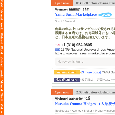
Open now
0:38 left before closing ti
Vivinavi ลอสแอนเจลิส
Yama Sushi Marketplace
Sushi
/
Seafood
創業40年以上! ロサンゼルスで愛される寿司・
展開する当店では、お寿司以外にもLA
ど、日本直送の品物を揃えています。
+1 (310) 954-0805
11709 National Boulevard, Los An
https://www.yamasushimarketplace.com
No review is found.
[3 more posts]
YAMA S
寿司職人、寿司ヘルパー&
Open now
2:38 left before closing ti
Vivinavi ออเรนจ์เคาน์ตี้
Natsuko Onuma Hedges （大沼夏子）- 
Real estate
/
Agency / Broker
/
Property invest