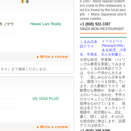
e 1997. Many repeat custom
ers come to this restaurant, a
nd it is loved by the local peo
ple. ！ Many Japanese and K
orean celebri...
件（マウ
+1 (808) 922-3387
GINZA WON RESTAURANT
イーストベイ、
Pleasant Hillに
ある幼児、小学
生、中高生、大人を対象と...
Write a review
大切な幼児、学童期、バイリ
ンガル教育を実践してみませ
んか。くるみ日本語クラス
９８４）まで連絡くださいませ。
は、小さい子供から大人ま
で 「楽しみながら日本を学
ぶ」環境づくりを目指してい
ます。少人数制クラスで 経
験豊かな教師が 生徒一人一
人のレベルに合わせ、手作り
のカリキュラムできめ細かい
指導を心がけています。 現
在は全クラス オンラインで
開講中。幼児期から、読む、
書く、聞く、話す」4つの力
を総合的に伸ばします。設置
クラスは幼児ク...
Write a review
+1 (925) 289-8296