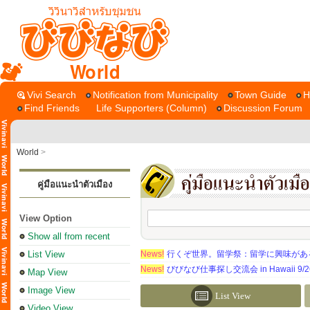
World
Vivi Search
Notification from Municipality
Town Guide
H
Find Friends
Life Supporters (Column)
Discussion Forum
World
>
คู่มือแนะนำตัวเมือง
View Option
Show all from recent
List View
News!
行くぞ世界。留学祭：留学に興味がある学
News!
びびなび仕事探し交流会 in Hawaii 9/26（
Map View
Image View
List View
Video View