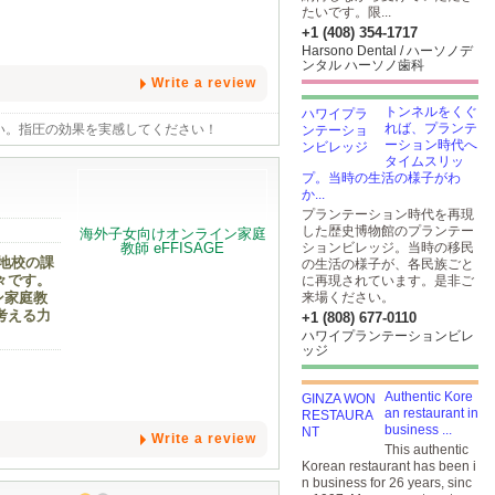
たいです。限...
+1 (408) 354-1717
Harsono Dental / ハーソノデ
ンタル ハーソノ歯科
Write a review
トンネルをくぐ
れば、プランテ
い。指圧の効果を実感してください！
ーション時代へ
タイムスリッ
プ。当時の生活の様子がわ
か...
プランテーション時代を再現
した歴史博物館のプランテー
ションビレッジ。当時の移民
地校の課
の生活の様子が、各民族ごと
々です。
に再現されています。是非ご
ン家庭教
来場ください。
考える力
+1 (808) 677-0110
ハワイプランテーションビレ
ッジ
Authentic Kore
an restaurant in
business ...
Write a review
This authentic
Korean restaurant has been i
n business for 26 years, sinc