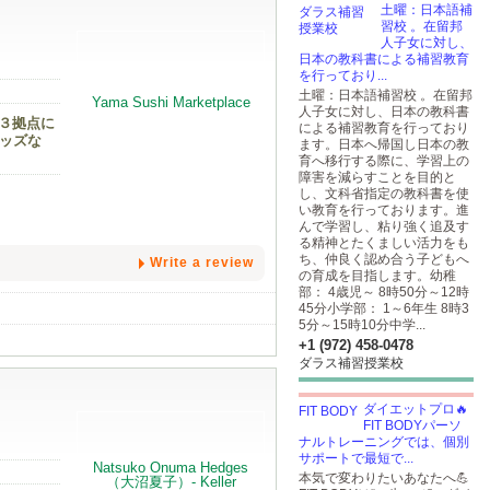
土曜：日本語補
習校 。在留邦
人子女に対し、
日本の教科書による補習教育
を行っており...
土曜：日本語補習校 。在留邦
人子女に対し、日本の教科書
nの３拠点に
による補習教育を行っており
ッズな
ます。日本へ帰国し日本の教
育へ移行する際に、学習上の
障害を減らすことを目的と
し、文科省指定の教科書を使
い教育を行っております。進
んで学習し、粘り強く追及す
る精神とたくましい活力をも
ち、仲良く認め合う子どもへ
Write a review
の育成を目指します。幼稚
部： 4歳児～ 8時50分～12時
45分小学部： 1～6年生 8時3
5分～15時10分中学...
+1 (972) 458-0478
ダラス補習授業校
ダイエットプロ🔥
FIT BODYパーソ
ナルトレーニングでは、個別
サポートで最短で...
本気で変わりたいあなたへ💪