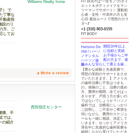
FIT BODYは“一生モノ”のダイ
エット＆ボディメイクをマン
子） で
ツーマンでサポート✨ 運動初
た丁寧な
心者・女性・中高年の方も安
心😊 最短ルートで理想のカラ
不動産投
ダへ❗️
施設のリ
の方、ご
+1 (310) 803-0155
応してお
FIT BODY
開院30年以上
に信頼と実績
お子様からご年
配の方まで、家
族みんな安心して通える歯...
【豊かな経験と先進医療で、
Write a review
理想の笑顔のサポートをさせ
ていただきます。】アメリカ
の歯科治療に不安はつきも
の。保険のこと、治療の進め
方、費用や期間…全てがはっ
きりせず、戸惑う方が多いの
ではないでしょうか？ハソノ
歯科では、治療前にしっかり
ご説明し、ご不安やご希望を
腰痛、不
伺いながら、費用やスケジュ
近では、
ールも一緒に相談、決定して
ーの紹介
いきます。せっかくアメリカ
滞在中に先進的な歯科医療を
納得しながら受けていただき