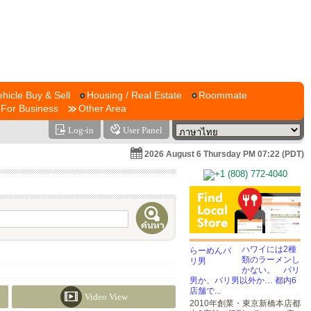
ehicle Buy & Sell
Housing / Real Estate
Roommate
For Business
Other Area
Log-in
User Panel
2026 August 6 Thursday PM 07:22 (PDT)
ハワイには2種
類のラーメンし
かない。 バリ
男か、バリ男以外か… 都内6
店舗で...
Video View
2010年創業・東京新橋本店都