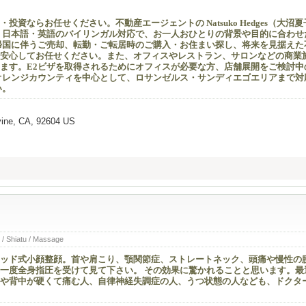
資ならお任せください。不動産エージェントの Natsuko Hedges（大沼夏
、日本語・英語のバイリンガル対応で、お一人おひとりの背景や目的に合わせ
帰国に伴うご売却、転勤・ご転居時のご購入・お住まい探し、将来を見据えた
安心してお任せください。また、オフィスやレストラン、サロンなどの商業
ます。E2ビザを取得されるためにオフィスが必要な方、店舗展開をご検討中
オレンジカウンティを中心として、ロサンゼルス・サンディエゴエリアまで対
い。
vine, CA, 92604 US
 / Shiatu / Massage
ッド式小顔整顔。首や肩こり、顎関節症、ストレートネック、頭痛や慢性の
一度全身指圧を受けて見て下さい。 その効果に驚かれることと思います。最
や背中が硬くて痛む人、自律神経失調症の人、うつ状態の人なども、ドクタ