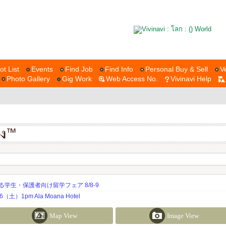
ot List
Events
Find Job
Find Info
Personal Buy & Sell
V
Photo Gallery
Gig Work
Web Access No.
Vivinavi Help
生・保護者向け留学フェア 8/8-9
土）1pm Ala Moana Hotel
Map View
Image View