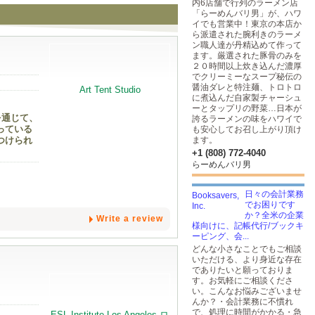
内6店舗で行列のラーメン店
「らーめんバリ男」が、ハワ
イでも営業中！東京の本店か
ら派遣された腕利きのラーメ
ン職人達が丹精込めて作って
ます。厳選された豚骨のみを
２０時間以上炊き込んだ濃厚
でクリーミーなスープ秘伝の
醤油ダレと特注麺、トロトロ
に煮込んだ自家製チャーシュ
ーとタップリの野菜…日本が
を通じて、
誇るラーメンの味をハワイで
っている
も安心してお召し上がり頂け
つけられ
ます。
+1 (808) 772-4040
らーめんバリ男
日々の会計業務
でお困りです
か？全米の企業
Write a review
様向けに、記帳代行/ブックキ
ーピング、会...
どんな小さなことでもご相談
いただける、より身近な存在
でありたいと願っておりま
す。お気軽にご相談くださ
い。こんなお悩みございませ
んか？・会計業務に不慣れ
で、処理に時間がかかる・急