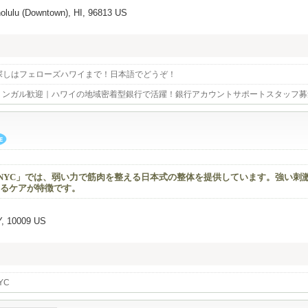
olulu (Downtown), HI, 96813 US
探しはフェローズハワイまで！日本語でどうぞ！
リンガル歓迎｜ハワイの地域密着型銀行で活躍！銀行アカウントサポートスタッフ募
ツ整体NYC」では、弱い力で筋肉を整える日本式の整体を提供しています。強い刺
るケアが特徴です。
Y, 10009 US
YC