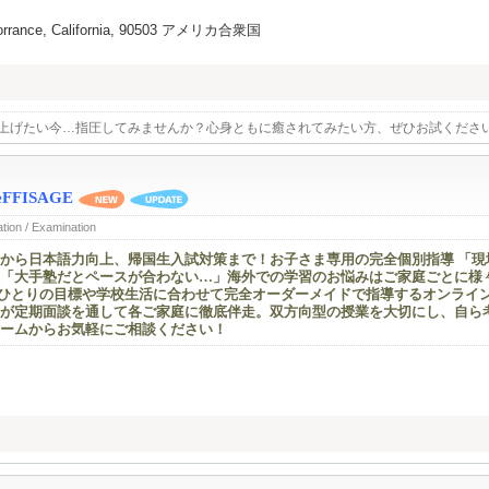
, Torrance, California, 90503 アメリカ合衆国
上げたい今…指圧してみませんか？心身ともに癒されてみたい方、ぜひお試くださ
FISAGE
ation / Examination
から日本語力向上、帰国生入試対策まで！お子さま専用の完全個別指導 「現
「大手塾だとペースが合わない…」海外での学習のお悩みはご家庭ごとに様
一人ひとりの目標や学校生活に合わせて完全オーダーメイドで指導するオンライ
が定期面談を通して各ご家庭に徹底伴走。双方向型の授業を大切にし、自ら
ームからお気軽にご相談ください！