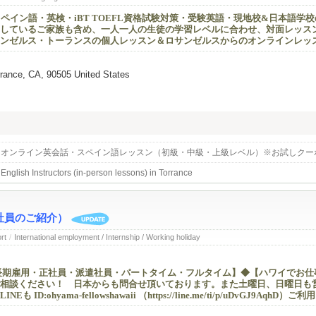
スペイン語・英検・iBT TOEFL資格試験対策・受験英語・現地校&日本語学
しているご家族も含め、一人一人の生徒の学習レベルに合わせ、対面レッス
ンゼルス・トーランスの個人レッスン＆ロサンゼルスからのオンラインレッ
rance, CA, 90505 United States
＆オンライン英会話・スペイン語レッスン（初級・中級・上級レベル）※お試しクー
English Instructors (in-person lessons) in Torrance
社員のご紹介）
rt
/
International employment / Internship / Working holiday
長期雇用・正社員・派遣社員・パートタイム・フルタイム】◆【ハワイでお仕
相談ください！ 日本からも問合せ頂いております。また土曜日、日曜日も
D:ohyama-fellowshawaii （
https://line.me/ti/p/uDvGJ9AqhD
）ご利用