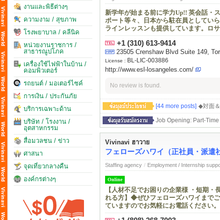
งานและพิธีต่างๆ
新学年が始まる前に学力Up!! 英会話・
ความงาม / สุขภาพ
ポート等々、日本から駐在員としていら
ラインレッスンも提供しています。ロサ
โรงพยาบาล / คลีนิค
+1 (310) 613-9414
หน่วยงานราชการ /
สาธารณูปโภค
23505 Crenshaw Blvd Suite 149, Tor
BL-LIC-003886
License :
เครื่องใช้ไฟฟ้าในบ้าน /
http://www.esl-losangeles.com/
คอมพิวเตอร์
รถยนต์ / มอเตอร์ไซค์
No review is found.
การเงิน / ประกันภัย
[44 more posts]
◆対面
บริการเฉพาะด้าน
Job Opening: Part-Time 
บริษัท / โรงงาน /
อุตสาหกรรม
สื่อมวลชน / ข่าว
Vivinavi ฮาวาย
フェローズハワイ（正社員・派遣
ศาสนา
Staffing agency
/
Employment / Internship suppo
จุดเที่ยวกลางคืน
องค์กรต่างๆ
Online
【人材不足でお困りの企業様 ・短期・
れる方】◆ぜひフェローズハワイまでご
ていますのでお気軽にお電話ください。LINEも I