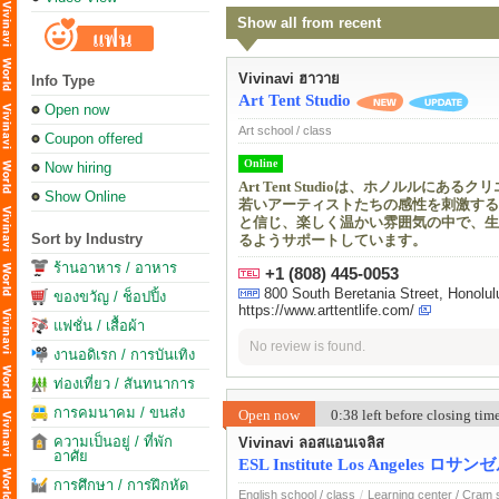
Show all from recent
Vivinavi ฮาวาย
Info Type
Art Tent Studio
Open now
Art school / class
Coupon offered
Online
Now hiring
Art Tent Studioは、ホノル
Show Online
若いアーティストたちの感性を刺激する
と信じ、楽しく温かい雰囲気の中で、生
Sort by Industry
るようサポートしています。
ร้านอาหาร / อาหาร
+1 (808) 445-0053
800 South Beretania Street, Honolu
ของขวัญ / ช็อปปิ้ง
https://www.arttentlife.com/
แฟชั่น / เสื้อผ้า
No review is found.
งานอดิเรก / การบันเทิง
ท่องเที่ยว / สันทนาการ
การคมนาคม / ขนส่ง
Open now
0:38 left before closing ti
ความเป็นอยู่ / ที่พัก
Vivinavi ลอสแอนเจลิส
อาศัย
ESL Institute Los Angeles
การศึกษา / การฝึกหัด
English school / class
/
Learning center / Cram 