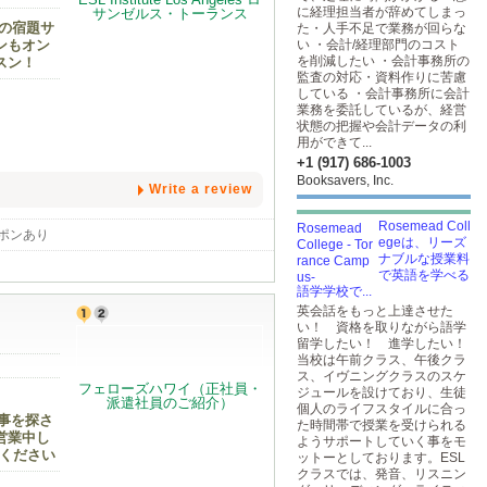
に経理担当者が辞めてしまっ
校の宿題サ
た・人手不足で業務が回らな
ンもオン
い ・会計/経理部門のコスト
を削減したい ・会計事務所の
スン！
監査の対応・資料作りに苦慮
している ・会計事務所に会計
業務を委託しているが、経営
状態の把握や会計データの利
用ができて...
+1 (917) 686-1003
Booksavers, Inc.
Write a review
Rosemead Coll
ポンあり
egeは、リーズ
ナブルな授業料
で英語を学べる
語学学校で...
英会話をもっと上達させた
い！ 資格を取りながら語学
留学したい！ 進学したい！
当校は午前クラス、午後クラ
ス、イヴニングクラスのスケ
ジュールを設けており、生徒
個人のライフスタイルに合っ
事を探さ
た時間帯で授業を受けられる
営業中し
ようサポートしていく事をモ
ください
ットーとしております。ESL
クラスでは、発音、リスニン