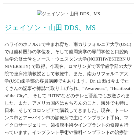
ジェイソン・山田 DDS、MS
ハワイのホノルルで生まれ育ち、南カリフォルニア大学(USC)
では歯科医師の学位を、そして歯周病学の専門学位と口腔衛
生学の修士号をノース・ウェスタン大学(NORTHWESTERN U
NIVERSITY) で取得。今現在、ロマリンダで医学歯学部の大学
院で臨床准助教授として教鞭中。また、南カリフォルニア大
学(USC)歯学部の客員講師でもあります。Dr. 山田は今までた
くさんの記事や雑誌で取り上げられ、“Awareness”, “Heartbeat
of the City”、 そして “UTB”などのテレビ番組でも放送されま
した。また、アメリカ国内はもちろんのこと、海外でも特に
日本、そしてコロンビアで講義してきました。現在、トーレ
ンス市とアーバイン市の診療所で主にインプラント手術、マ
イクロサージェリー、歯根膜手術やインプラントの修復も行
っています。インプラント手術や歯料インプラントの治療計