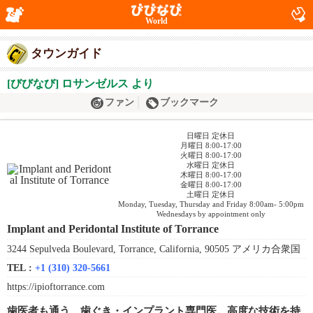
World
タウンガイド
[びびなび] ロサンゼルス より
ファン
ブックマーク
日曜日 定休日
月曜日 8:00-17:00
火曜日 8:00-17:00
水曜日 定休日
木曜日 8:00-17:00
金曜日 8:00-17:00
土曜日 定休日
Monday, Tuesday, Thursday and Friday 8:00am- 5:00pm
Wednesdays by appointment only
Implant and Peridontal Institute of Torrance
3244 Sepulveda Boulevard, Torrance, California, 90505 アメリカ合衆国
TEL :
+1 (310) 320-5661
https://ipioftorrance.com
歯医者も通う、歯ぐき・インプラント専門医。高度な技術を持