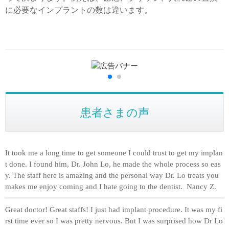
に必要なインプラントの数は違います。
患者さまの声
It took me a long time to get someone I could trust to get my implan
t done. I found him, Dr. John Lo, he made the whole process so eas
y. The staff here is amazing and the personal way Dr. Lo treats you
makes me enjoy coming and I hate going to the dentist. Nancy Z.
Great doctor! Great staffs! I just had implant procedure. It was my fi
rst time ever so I was pretty nervous. But I was surprised how Dr Lo