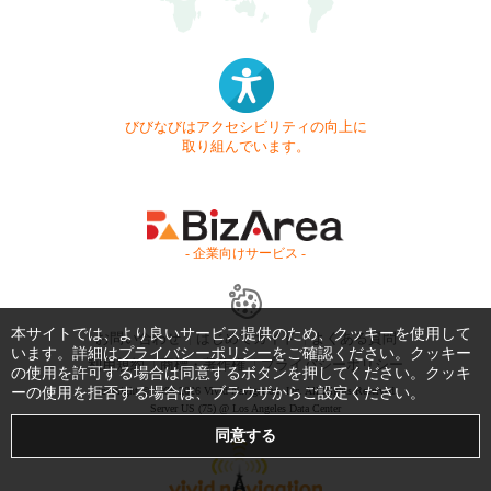
びびなびはアクセシビリティの向上に
取り組んでいます。
- 企業向けサービス -
本サイトでは、より良いサービス提供のため、クッキーを使用して
お問い合わせ
はじめてガイド
よくある質問
います。詳細は
プライバシーポリシー
をご確認ください。クッキー
利用規約
商標・著作権
プライバシーポリシー
の使用を許可する場合は同意するボタンを押してください。クッキ
ーの使用を拒否する場合は、ブラウザからご設定ください。
Copyright © 1999-2026 Vivid Navigation, Inc. All Rights Reserved.
Server US (75) @ Los Angeles Data Center