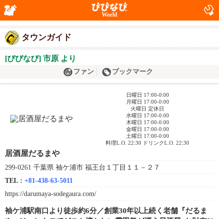
World
タウンガイド
[びびなび] 市原 より
ファン
ブックマーク
日曜日 17:00-0:00
月曜日 17:00-0:00
火曜日 定休日
水曜日 17:00-0:00
木曜日 17:00-0:00
金曜日 17:00-0:00
土曜日 17:00-0:00
料理L.O. 22:30 ドリンクL.O. 22:30
居酒屋だるまや
299-0261 千葉県 袖ケ浦市 福王台１丁目１１－２７
TEL :
+81-438-63-5011
https://darumaya-sodegaura.com/
袖ケ浦駅南口より徒歩約6分／創業30年以上続く老舗『だるま