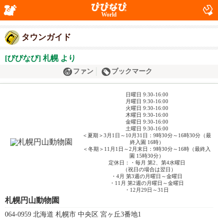
World
タウンガイド
[びびなび] 札幌 より
ファン
ブックマーク
日曜日 9:30-16:00
月曜日 9:30-16:00
火曜日 9:30-16:00
木曜日 9:30-16:00
金曜日 9:30-16:00
土曜日 9:30-16:00
＜夏期＞3月1日～10月31日：9時30分～16時30分（最
終入園 16時）
＜冬期＞11月1日～2月末日：9時30分～16時（最終入
園 15時30分）
定休日：・毎月 第2、第4水曜日
（祝日の場合は翌日）
・4月 第3週の月曜日～金曜日
・11月 第2週の月曜日～金曜日
・12月29日～31日
札幌円山動物園
064-0959 北海道 札幌市 中央区 宮ヶ丘3番地1