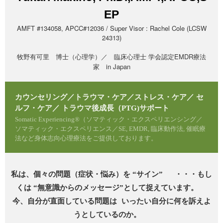
EP
AMFT #134058, APCC#12036 / Super Visor : Rachel Cole (LCSW
24313)
牧野有可里 博士（心理学）／ 臨床心理士 学会認定EMDR療法
家 in Japan
カウンセリング／トラウマ・ケア／ストレス・ケア／ セ
ルフ・ケア／ トラウマ後成長（PTG)サポート
Somatic Experiencing®（ソマティック・エクスペリエンシング／
ソマティック・エクスペリエンス／SE, EMDR, 臨床動作法, 催眠療
法など身体志向心理療法をご提供しております。
私は、個々の問題（症状・悩み）を “サイン” ・・・もし
くは “無意識からのメッセージ”として捉えています。
今、自分が直面している問題は いったい自分に何を訴えよ
うとしているのか。