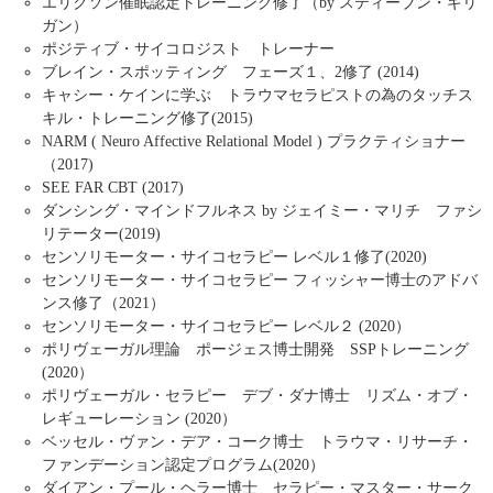
エリクソン催眠認定トレーニング修了（by スティーブン・ギリ
ガン）
ポジティブ・サイコロジスト トレーナー
ブレイン・スポッティング フェーズ１、2修了 (2014)
キャシー・ケインに学ぶ トラウマセラピストの為のタッチス
キル・トレーニング修了(2015)
NARM ( Neuro Affective Relational Model ) プラクティショナー
（2017)
SEE FAR CBT (2017)
ダンシング・マインドフルネス by ジェイミー・マリチ ファシ
リテーター(2019)
センソリモーター・サイコセラピー レベル１修了(2020)
センソリモーター・サイコセラピー フィッシャー博士のアドバ
ンス修了（2021）
センソリモーター・サイコセラピー レベル２ (2020）
ポリヴェーガル理論 ポージェス博士開発 SSPトレーニング
(2020）
ポリヴェーガル・セラピー デブ・ダナ博士 リズム・オブ・
レギューレーション (2020）
ベッセル・ヴァン・デア・コーク博士 トラウマ・リサーチ・
ファンデーション認定プログラム(2020）
ダイアン・プール・ヘラー博士 セラピー・マスター・サーク