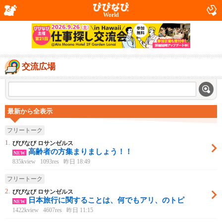
World
交流広場
最新から全表示
フリートーク
1.
びびなび ロサンゼルス
高齢者の方集まりましょう！！
NEW
835kview
1093res
昨日 18:49
フリートーク
2.
びびなび ロサンゼルス
日本旅行に関することは、何でもアリ、のトピ
NEW
1422kview
4607res
昨日 11:15