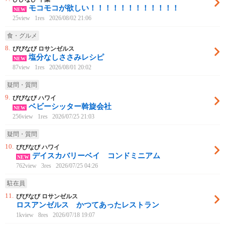
モコモコが欲しい！！！！！！！！！！！！
NEW
25view
1res
2026/08/02 21:06
食・グルメ
8.
びびなび ロサンゼルス
塩分なしささみレシピ
NEW
87view
1res
2026/08/01 20:02
疑問・質問
9.
びびなび ハワイ
ベビーシッター斡旋会社
NEW
256view
1res
2026/07/25 21:03
疑問・質問
10.
びびなび ハワイ
デイスカバリーベイ コンドミニアム
NEW
762view
3res
2026/07/25 04:26
駐在員
11.
びびなび ロサンゼルス
ロスアンゼルス かつてあったレストラン
1kview
8res
2026/07/18 19:07