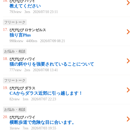
16.
びびなび ハワイ
教えてください
793view
3res
2026/07/10 23:11
フリートーク
17.
びびなび ロサンゼルス
独り言Plus
990kview
4400res
2026/07/09 08:21
お悩み・相談
18.
びびなび ハワイ
猫の餌やりを強要されていることについて
777view
2res
2026/07/08 13:41
フリートーク
19.
びびなび ダラス
CAからダラス近郊に引っ越します！
82view
1res
2026/07/07 22:23
お悩み・相談
20.
びびなび ハワイ
横断歩道で危険な目に合います。
1kview
7res
2026/07/03 19:55