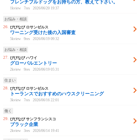
フレンチブルドッグをお持ちの方、教えて下さい。
1kview
7res
2026/06/20 19:37
お悩み・相談
26.
びびなび ロサンゼルス
ワーニング受けた後の入国審査
5kview
9res
2026/06/19 09:32
お悩み・相談
27.
びびなび ハワイ
グローバルエントリー
2kview
9res
2026/06/19 05:31
住まい
28.
びびなび ロサンゼルス
トーランスでおすすめのハウスクリーニング
3kview
7res
2026/06/16 22:01
働く
29.
びびなび サンフランシスコ
ブラック企業
2kview
3res
2026/06/14 19:41