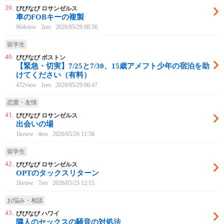
39.
びびなび ロサンゼルス
車のFOBキーの複製
964view
2res
2026/05/29 08:56
留学生
40.
びびなび ボストン
【緊急・切実】7/25と7/30、15歳アメフト少年の宿泊を助
けてください（有料）
472view
1res
2026/05/29 06:47
恋愛・友情
41.
びびなび ロサンゼルス
出会いの場
1kview
4res
2026/05/26 11:58
留学生
42.
びびなび ロサンゼルス
OPTのタックスリターン
1kview
7res
2026/05/23 12:15
お悩み・相談
43.
びびなび ハワイ
隣人のセックスの騒音の対処法