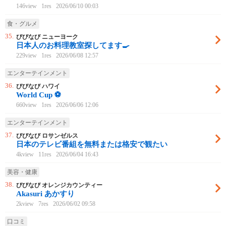
146view
1res
2026/06/10 00:03
食・グルメ
35.
びびなび ニューヨーク
日本人のお料理教室探してます🍳
229view
1res
2026/06/08 12:57
エンターテインメント
36.
びびなび ハワイ
World Cup ⚽️
660view
1res
2026/06/06 12:06
エンターテインメント
37.
びびなび ロサンゼルス
日本のテレビ番組を無料または格安で観たい
4kview
11res
2026/06/04 16:43
美容・健康
38.
びびなび オレンジカウンティー
Akasuri あかすり
2kview
7res
2026/06/02 09:58
口コミ