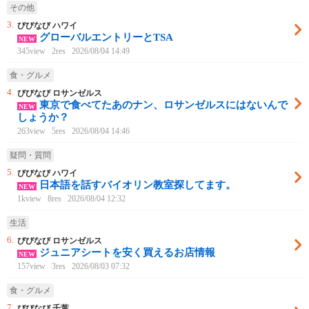
その他
3.
びびなび ハワイ
グローバルエントリーとTSA
NEW
345view
2res
2026/08/04 14:49
食・グルメ
4.
びびなび ロサンゼルス
東京で食べてたあのナン、ロサンゼルスにはないんで
NEW
しょうか？
263view
5res
2026/08/04 14:46
疑問・質問
5.
びびなび ハワイ
日本語を話すバイオリン教室探してます。
NEW
1kview
8res
2026/08/04 12:32
生活
6.
びびなび ロサンゼルス
ジュニアシートを安く買えるお店情報
NEW
157view
3res
2026/08/03 07:32
食・グルメ
7.
びびなび 千葉