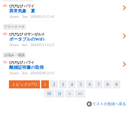
48.
びびなび ハワイ
異常気象 夏
1kview
5res
2026/05/15 13:41
フリートーク
49.
びびなび ロサンゼルス
ポータブルのWiFi
2kview
9res
2026/05/13 14:21
お悩み・相談
50.
びびなび ハワイ
離婚証明書の取得
1kview
3res
2026/05/09 23:15
トピック1/772
1
2
3
4
5
6
7
8
9
10
11
>
>>
リストの先頭へ戻る