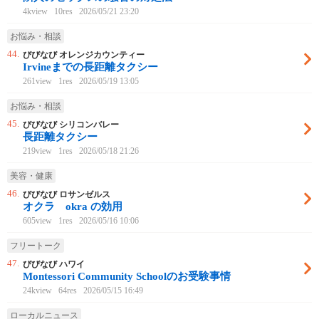
4kview
10res
2026/05/21 23:20
お悩み・相談
44.
びびなび オレンジカウンティー
Irvineまでの長距離タクシー
261view
1res
2026/05/19 13:05
お悩み・相談
45.
びびなび シリコンバレー
長距離タクシー
219view
1res
2026/05/18 21:26
美容・健康
46.
びびなび ロサンゼルス
オクラ okra の効用
605view
1res
2026/05/16 10:06
フリートーク
47.
びびなび ハワイ
Montessori Community Schoolのお受験事情
24kview
64res
2026/05/15 16:49
ローカルニュース