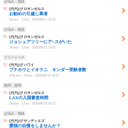
お悩み・相談
30.
びびなび ロサンゼルス
お勧めの引越し業者
2kview
12res
2026/06/13 18:35
お悩み・相談
31.
びびなび ロサンゼルス
ジョシュアツリーにア○スがいた
3kview
12res
2026/06/11 10:01
フリートーク
32.
びびなび ハワイ
プナホウとイオラニ キンダー受験者数
47kview
165res
2026/06/10 16:23
疑問・質問
33.
びびなび ロサンゼルス
LAXの入国審査時間
2kview
12res
2026/06/10 10:23
お悩み・相談
34.
びびなび サンディエゴ
愛猫の自慢をしませんか？