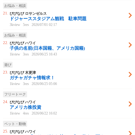
お悩み・相談
21.
びびなび ロサンゼルス
ドジャーススタジアム観戦 駐車問題
3kview
5res
2026/07/01 02:17
お悩み・相談
22.
びびなび ハワイ
子供の名前(日本国籍、アメリカ国籍)
1kview
3res
2026/06/25 16:43
遊び
23.
びびなび 木更津
ガチャガチャ情報求！
1kview
3res
2026/06/25 05:06
フリートーク
24.
びびなび ハワイ
アメリカ株投資
1kview
4res
2026/06/22 16:02
ペット・動物
25.
びびなび ハワイ