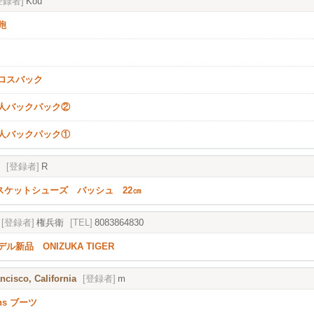
登録者]
Kou
鞄
ロスバック
人バックパック②
人バックパック①
[登録者]
R
 バスケットシューズ バッシュ 22㎝
[登録者]
権兵衛
[TEL]
8083864830
ル新品 ONIZUKA TIGER
ncisco, California
[登録者]
m
ens ブーツ