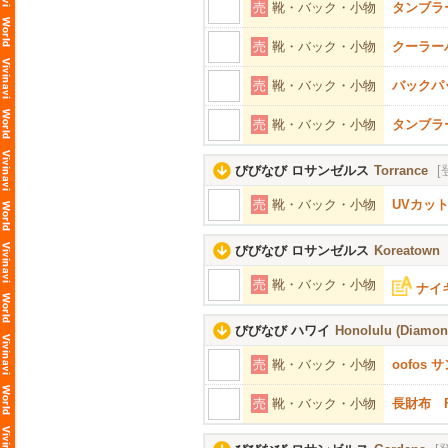
売
靴・バック・小物
タンブラ
売
靴・バック・小物
クーラー
売
靴・バック・小物
バックパ
売
靴・バック・小物
タンブラ
びびなび ロサンゼルス
Torrance
[
売
靴・バック・小物
UVカッ
びびなび ロサンゼルス
Koreatown
売
靴・バック・小物
ナイ
びびなび ハワイ
Honolulu (Diamond
売
靴・バック・小物
oofos 
売
靴・バック・小物
長財布 F