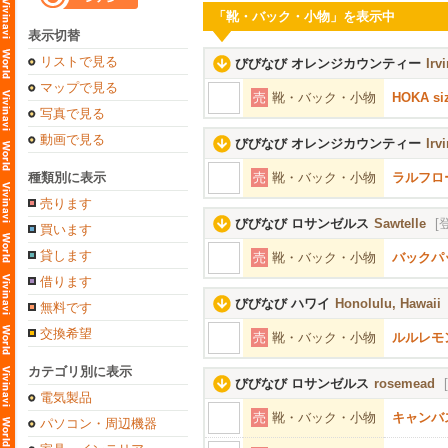
「靴・バック・小物」を表示中
表示切替
リストで見る
びびなび オレンジカウンティー
Irv
マップで見る
売
靴・バック・小物
HOKA siz
写真で見る
動画で見る
びびなび オレンジカウンティー
Irv
種類別に表示
売
靴・バック・小物
ラルフロ
売ります
びびなび ロサンゼルス
Sawtelle
[
買います
貸します
売
靴・バック・小物
バックパック
借ります
びびなび ハワイ
Honolulu, Hawaii
無料です
交換希望
売
靴・バック・小物
ルルレモ
カテゴリ別に表示
びびなび ロサンゼルス
rosemead
電気製品
売
靴・バック・小物
キャンバ
パソコン・周辺機器