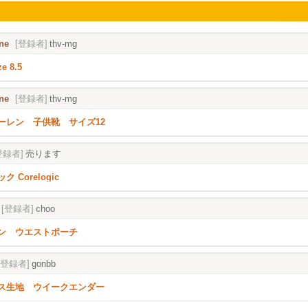
ine
[登録者]
thv-mg
e 8.5
ine
[登録者]
thv-mg
ーレン 子供靴 サイズ12
登録者]
売ります
 Corelogic
[登録者]
choo
ン ウエストポーチ
[登録者]
gonbb
ス生地 ウイークエンダー