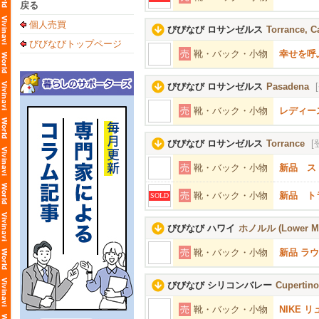
戻る
個人売買
びびなび ロサンゼルス
Torrance, Ca
びびなびトップページ
売
靴・バック・小物
幸せを呼
びびなび ロサンゼルス
Pasadena
売
靴・バック・小物
レディース
びびなび ロサンゼルス
Torrance
[
売
靴・バック・小物
新品 ス
売
靴・バック・小物
新品 ト
SOLD
びびなび ハワイ
ホノルル (Lower M
売
靴・バック・小物
新品 ラ
びびなび シリコンバレー
Cupertino
売
靴・バック・小物
NIKE 