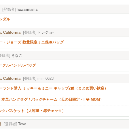
[登録者]
hawaiimama
ンダル
, California
[登録者]
トレジョ-
ー・ジョーズ 数量限定ミニ保冷バッグ
登録者]
きなこ
i サークルハンドルバッグ
, California
[登録者]
mimi0623
ーランド購入 ミッキー＆ミニー キャップ2種（まとめ買い歓迎）
CH 本革ハングタグ / バッグチャーム（母の日限定・I ❤️ MOM）
ニックバスケット（大容量・赤チェック）
州
[登録者]
Teva