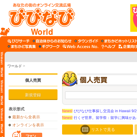
World
ワールド
>
個人売買
新規登録
表示形式
News!
びびなび仕事探し交流会 in Hawaii 9/26（
最新から全表示
News!
行くぞ世界。留学祭：留学に興味がある学
オンラインを表示
リストで見る