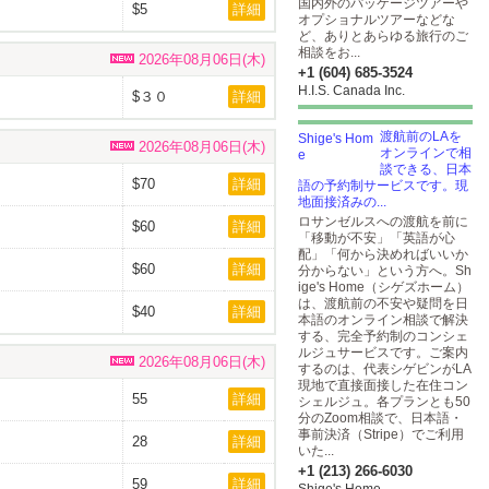
国内外のパッケージツアーや
$5
詳細
オプショナルツアーなどな
ど、ありとあらゆる旅行のご
相談をお...
2026年08月06日(木)
+1 (604) 685-3524
H.I.S. Canada Inc.
$３０
詳細
渡航前のLAを
2026年08月06日(木)
オンラインで相
談できる、日本
$70
詳細
語の予約制サービスです。現
地面接済みの...
ロサンゼルスへの渡航を前に
$60
詳細
「移動が不安」「英語が心
配」「何から決めればいいか
$60
詳細
分からない」という方へ。Sh
ige's Home（シゲズホーム）
は、渡航前の不安や疑問を日
$40
詳細
本語のオンライン相談で解決
する、完全予約制のコンシェ
ルジュサービスです。ご案内
2026年08月06日(木)
するのは、代表シゲビンがLA
現地で直接面接した在住コン
55
詳細
シェルジュ。各プランとも50
分のZoom相談で、日本語・
事前決済（Stripe）でご利用
28
詳細
いた...
+1 (213) 266-6030
59
詳細