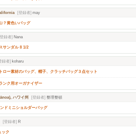
lifornia
[登録者]
may
ぶ？黄色いバッグ
[登録者]
Nana
サンダル 8 1/2
登録者]
koharu
トロー素材のバッグ、帽子、クラッチバッグ３点セット
ランク用オーガナイザー
ānoa), ハワイ州
[登録者]
整理整頓
ウンドミニショルダーバッグ
[登録者]
R
リュック