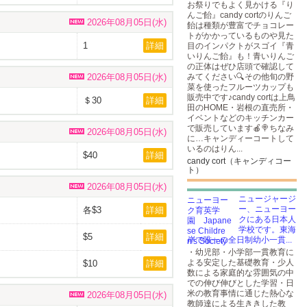
お祭りでもよく見かける『り
んご飴』candy cortのりんご
2026年08月05日(水)
飴は種類が豊富でチョコレー
トがかかっているものや見た
1
詳細
目のインパクトがスゴイ『青
いりんご飴』も！青いりんご
の正体はぜひ店頭で確認して
2026年08月05日(水)
みてください🔍その他旬の野
菜を使ったフルーツカップも
販売中です♪candy cortは上鳥
＄30
詳細
田のHOME・岩根の直売所・
イベントなどのキッチンカー
で販売しています🍎🍭ちなみ
2026年08月05日(水)
に…キャンディーコートして
いるのはりん...
$40
詳細
candy cort（キャンディコー
ト）
2026年08月05日(水)
ニュージャージ
ー、ニューヨー
各$3
詳細
クにある日本人
学校です。東海
$5
詳細
岸で唯一の全日制幼小一貫...
・幼児部・小学部一貫教育に
よる安定した基礎教育・少人
$10
詳細
数による家庭的な雰囲気の中
での伸び伸びとした学習・日
米の教育事情に通じた熱心な
2026年08月05日(水)
教師達による生ききした教