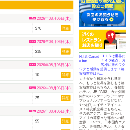
2026年08月06日(木)
$70
詳細
2026年08月06日(木)
$15
詳細
ＨＩＳは世界に
４４０拠点、お
2026年08月06日(木)
客様に旅のワク
ワクと感動を提供します！格
安航空券はも...
10
詳細
カナダから日本を含む世界
へ、もっと世界を楽しもう格
安航空券はもちろん、各都市
2026年08月06日(木)
ホテル、JR PASS、カナダ国
内外のパッケージツアーやオ
25
詳細
プショナルツアーなどなど、
やっぱりエイチ・アイ・エ
ス！格安航空券はもちろん、
2026年08月06日(木)
その他アジア、ヨーロッパ、
アメリカ等様々な都市への航
$5
詳細
空券、JRパス、日本国内エア
パス、各都市ホテル、カナダ