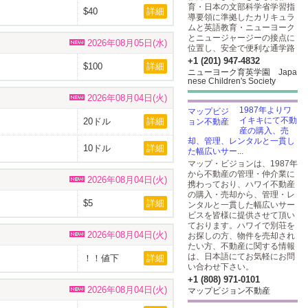
育・日本の文部科学省学習指
$40
詳細
導要領に準拠したカリキュラ
ムと英語教育・ニューヨーク
とニュージャージーの接点に
2026年08月05日(水)
位置し、安全で便利な通学路
+1 (201) 947-4832
$100
詳細
ニューヨーク育英学園 Japa
nese Children's Society
2026年08月04日(火)
1987年よりワ
イキキにて不動
20ドル
詳細
産の購入、売
却、管理、レンタルと一貫し
10ドル
詳細
た幅広いサー...
マップ・ビジョンは、1987年
から不動産の管理・仲介業に
2026年08月04日(火)
携わっており、ハワイ不動産
の購入・売却から、管理・レ
$5
詳細
ンタルと一貫した幅広いサー
ビスを皆様に提供させて頂い
ております。ハワイで別荘を
2026年08月04日(火)
お探しの方、物件を売却され
たい方、不動産に関する情報
は、日本語にてお気軽にお問
！！値下
詳細
げ！！$15/
い合わせ下さい。
$8 又は2つで
+1 (808) 971-0101
20ドル
2026年08月04日(火)
マップビジョン不動産