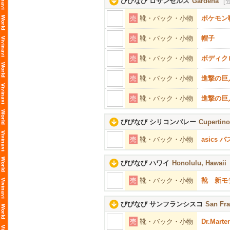
びびなび ロサンゼルス
Gardena
[
売
靴・バック・小物
ポケモン
売
靴・バック・小物
帽子
売
靴・バック・小物
ボディク
売
靴・バック・小物
進撃の巨
売
靴・バック・小物
進撃の巨
びびなび シリコンバレー
Cupertino
売
靴・バック・小物
asics
びびなび ハワイ
Honolulu, Hawaii
売
靴・バック・小物
靴 新モデ
びびなび サンフランシスコ
San Fra
売
靴・バック・小物
Dr.Mart