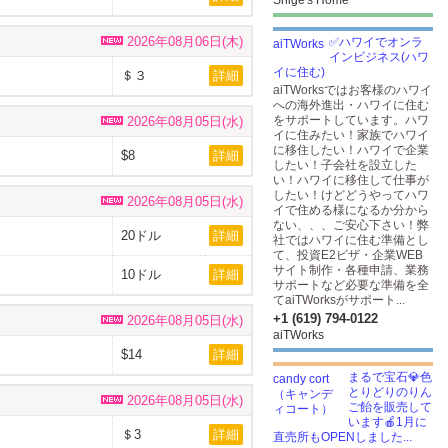
Shige's Home
2026年08月06日(木)
✅ハワイでオンラ
インビジネス(ハワ
イに住む)
＄３
詳細
aiTWorksではお客様のハワイ
への海外進出・ハワイに住む
をサポートしています。ハワ
2026年08月05日(水)
イに住みたい！家族でハワイ
に移住したい！ハワイで企業
$8
詳細
したい！子会社を設立した
い！ハワイに移住して仕事が
したい！けどどうやってハワ
2026年08月05日(水)
イで住める様になるか分から
ない、、、ご安心下さい！弊
20ドル
詳細
社ではハワイに住む準備とし
て、投資E2ビザ・企業WEB
サイト制作・各種申請、業務
10ドル
詳細
サポートなど必要な準備を全
てaiTWorksがサポート...
+1 (619) 794-0122
2026年08月05日(水)
aiTWorks
$14
詳細
まるで宝石💎色
とりどりのりん
2026年08月05日(水)
ご飴を販売して
います🍎1月に
＄3
詳細
直売所もOPENしました...