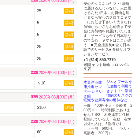
2026年08月03日(月)
安心のクロネコヤマト｢場所
に届けるんじゃない。人に届
25
詳細
けるんだ｣日本にお荷物を届
けるなら安心のクロネコヤマ
トにお任せ下さい！大きなお
5
詳細
荷物から小さなお荷物まで安
全にお荷物をお届けいたしま
5
詳細
す。サービスも全て日本語な
ので安心！ヤマトはここが違
う！■ 完全担当制■ 全て日本
25
詳細
語でのサービス■ 多様なオプ
ションサービス
25
詳細
+1 (614) 850-7370
米国 ヤマト運輸 コロンバス
支店
2026年08月03日(月)
ジムとプールを
＄10
詳細
低価格で利用で
きます！生活習
慣病のリスクの
2026年08月03日(月)
軽減や健康寿命の延伸など...
一般 400円小人・高齢者 2
$150
詳細
00円※1 時間制限はありま
せん！※2 木更津市に住民
登録している人・在勤・在学
2026年08月03日(月)
以外の人は、5割増です。
（一般 600円、 小人・
60
詳細
高齢者 300円）