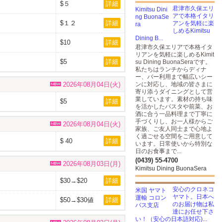
$５
詳細
君津市久保エリ
アで本格イタリ
$１２
詳細
アンを気軽に楽
しめるKimitsu
Dining B...
$10
詳細
君津市久保エリアで本格イタ
リアンを気軽に楽しめるKimit
$5
詳細
su Dining BuonaSeraです。
私たちはランチからディナ
ー、バー利用まで幅広いシー
2026年08月04日(火)
ンに対応し、地域の皆さまに
寄り添うダイニングとして営
業しています。素材の持ち味
$5
詳細
を活かしたパスタや前菜、お
酒に合う一品料理まで丁寧に
手づくりし、お一人様からご
2026年08月04日(火)
家族、ご友人同士まで心地よ
く過ごせる空間をご用意して
$ 40
詳細
います。日常使いから特別な
日のお食事まで...
(0439) 55-4700
2026年08月03日(月)
Kimitsu Dining BuonaSera
$30→$20
詳細
値下げ
安心のクロネコ
ヤマト。日本へ
$50→$30値
詳細
のお届け物は私
下げ
達にお任せ下さ
い！（安心の日本語対応)...