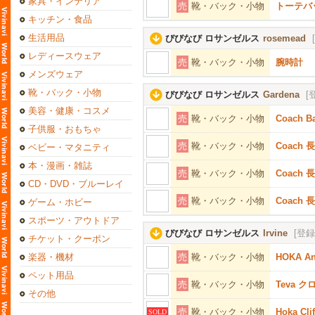
家具・インテリア
売
靴・バック・小物
トーテバ
キッチン・食品
生活用品
びびなび ロサンゼルス
rosemead
レディースウェア
売
靴・バック・小物
腕時計
メンズウェア
靴・バック・小物
びびなび ロサンゼルス
Gardena
[
美容・健康・コスメ
売
靴・バック・小物
Coach
子供服・おもちゃ
売
靴・バック・小物
Coach
ベビー・マタニティ
本・漫画・雑誌
売
靴・バック・小物
Coach
CD・DVD・ブルーレイ
売
靴・バック・小物
Coach
ゲーム・ホビー
スポーツ・アウトドア
びびなび ロサンゼルス
Irvine
[登録
チケット・クーポン
楽器・機材
売
靴・バック・小物
HOKA A
ペット用品
売
靴・バック・小物
Teva 
その他
売
靴・バック・小物
Hoka C
SOLD