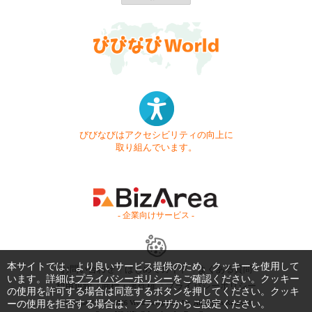
びびなびはアクセシビリティの向上に
取り組んでいます。
- 企業向けサービス -
本サイトでは、より良いサービス提供のため、クッキーを使用して
お問い合わせ
はじめてガイド
よくある質問
います。詳細は
プライバシーポリシー
をご確認ください。クッキー
利用規約
商標・著作権
プライバシーポリシー
の使用を許可する場合は同意するボタンを押してください。クッキ
ーの使用を拒否する場合は、ブラウザからご設定ください。
Copyright © 1999-2026 Vivid Navigation, Inc. All Rights Reserved.