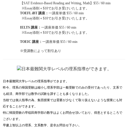
【SAT Evidence-Based Reading and Writing, Math】$55 / 60 min
※Essay添削＋$10でお引き受けいたします。
TOEFL iBT 講座：
一講座単価 $55 / 60 min
※Essay添削＋$10でお引き受けいたします。
IELTS 講座：
一講座単価 $55
/ 60 min
※Essay添削＋$10でお引き受けいたします。
TOEIC 講座：
一講座単価 $55
/ 60 min
※受講数によって割引あり
日本最難関大学レベルの理系指導ができます。
昨今、理系の帰国受験は縮小し理系学部は一般受験でのみの受付であったり、文系で
も経済、商学部では数学の試験を課すことも多くなりました。
当校では個人指導の為、集団授業では需要が少なくて取り扱えないような授業にも対
応することができます。
特に帰国受験の早稲田商学部の数学はよくお問合せ頂いており、得意とするところで
ございます。
早慶上智以上の理系、文系数学、是非お問合せ下さい。