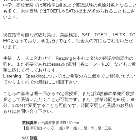
中学、高校受験では英検準1級以上で英語試験の免除対象となること
も多く、大学受験ではTOEFLやSATの提出が求められることもござ
います。
現在指導可能な試験対策は、英語検定、SAT、TOEFL、IELTS、TO
EICとなっており、学生だけでなく、社会人の方にもご利用いただ
けます。
生徒一人一人に合わせて、Readingを中心に文法の確認や単語力の
強化、また必要であればessayの添削（各コース+＄10）などもご希
望に応じて行っております。
Listening、Speakingについてはご希望の方に個別でご相談いただい
ておりますのでお気軽にご相談下さい。
こちらの講座は週一回からの定期授業、または試験前の単発回数授
業として受講いただくことが可能です。また、授業時間を60分、90
分、120分に変更することも可能です。時間変更した受講のお見積
もりはお問い合せ下さい。
英検講座：
一講座単価 $55 / 60 min
【指導可能レベル】一級 / 準一級 / 二級 / 準二級 / 三級
SAT 講座