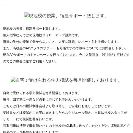
現地校の授業、宿題サポート致します。
個人指導ならではの現地校フォローアップ授業です。
毎日の学校の授業で分からないこと、大変な課題、レポートをお手伝いします。
また、高校生のAPクラスのサポートも可能ですので教科についてはお問合せ下さい。
現在APサポートのキャンペーンを行っております。今ご入塾頂き、9月開始も可能です
のでこの機会に是非ご利用ください。
自宅で受けられる学力模試を毎月開催しております。
毎月、四半期に一度など必要に応じてお申込みいただけます。
こちらは日本の模試制作会社より取り寄せ、ご自宅にお送りしております。
受験日などは模試がご自宅に届きましたらスケジュール頂き、当日は当校スタッフが
リモートにて模試監督を行います。
答案用紙は携帯で撮影頂いたものを当校公式LINEに送っていただくだけ。2週間ほどで
結果のデータ帳票をお送りいたします。