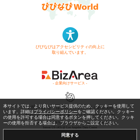
びびなびはアクセシビリティの向上に
取り組んでいます。
- 企業向けサービス -
本サイトでは、より良いサービス提供のため、クッキーを使用して
お問い合わせ
はじめてガイド
よくある質問
います。詳細は
プライバシーポリシー
をご確認ください。クッキー
利用規約
商標・著作権
プライバシーポリシー
の使用を許可する場合は同意するボタンを押してください。クッキ
Copyright © 1999-2026 Vivid Navigation, Inc. All Rights Reserved.
ーの使用を拒否する場合は、ブラウザからご設定ください。
Server US (43) @ Los Angeles Data Center