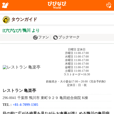
World
タウンガイド
[びびなび] 鴨川 より
ファン
ブックマーク
日曜日 定休日
月曜日 11:00-17:00
火曜日 11:00-17:00
水曜日 11:00-17:00
木曜日 11:00-17:00
金曜日 11:00-17:00
土曜日 11:00-17:00
ラストオーダー16:30
鉄板焼き・大小宴会17:00～20:00《完全予約制》
定休日：日・祝
レストラン 亀楽亭
296-0041 千葉県 鴨川市 東町９２９ 亀田総合病院 K棟
TEL :
+81-4-7099-1305
目の前に広がる絶景を見ながらお食事が楽しめる鴨川の亀田病