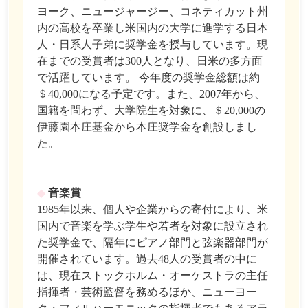
ヨーク、ニュージャージー、コネティカット州
内の高校を卒業し米国内の大学に進学する日本
人・日系人子弟に奨学金を授与しています。現
在までの受賞者は300人となり、日米の多方面
で活躍しています。 今年度の奨学金総額は約
＄40,000になる予定です。また、2007年から、
国籍を問わず、大学院生を対象に、＄20,000の
伊藤園本庄基金から本庄奨学金を創設しまし
た。
◆
音楽賞
1985年以来、個人や企業からの寄付により、米
国内で音楽を学ぶ学生や若者を対象に設立され
た奨学金で、隔年にピアノ部門と弦楽器部門が
開催されています。過去48人の受賞者の中に
は、現在ストックホルム・オーケストラの主任
指揮者・芸術監督を務めるほか、ニューヨー