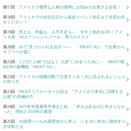
第17回 :
アメリカで優秀な人材の採用にお悩みの企業さま必見！
第18回 :
アメリカでの会社設立から販促イベント対応まで全部お任
せください！
第19回 :
売上も、利益も、人手不足も— 今すぐ始めるDX！アメ
リカ発「AIエージェントツール」導入のススメ
第20回 :
AIで“見つけられる自分”へ— 「HRAIT IQ+」で企業から
オファーが届く
第21回 :
ただの“人材”ではなく“人財”に出会うために— HRAIT独
自DBの新機能「HRAIT IQ+」
第22回 :
アメリカの就職活動で注意すべき！AIに読まれるレジュメ
の作り方
第23回 :
HRAITリクルーターが語る、“アメリカで本当に活躍する
人材”の見極め方
第24回 :
2025年米国雇用市場まとめ 「求人はあるのに決まらなか
った」理由と2026年の展望
第25回 :
AI採用ツールの黒歴史から学ぶ、いまAIに本当に期待すべ
き役割とは