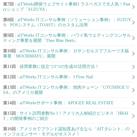
第7回 :
aiTWorks開発ウェブサイト事例3 ラスベガスで大人気！Past
ryショップ「SUZUYA」
第8回 :
aiTWorks ITコンサル事例（ソリューション事例）：SUZUY
A POSシステム（TOAST）のカスタム活用
第9回 :
aiTWorks ITコンサル事例： ハワイ島ウエディングコンサル
ティング事業を展開「Thee Blue Heels」
第10回 :
aiTWorks ITコンサル事例： ロサンゼルスでフルーツ大福
事業「MOCHIMAYU」展開
第11回 :
採用業務に役立つ3つの生成AI活用方法！
第12回 :
aiTWorks ITコンサル事例： J Flow Nail
第13回 :
aiTWorks ITコンサル事例： 焼肉チェーン「GYUSHIGE U
SA」のアメリカ展開
第14回 :
aiTWorksサポート事例： APOGEE REAL ESTATE
第15回 :
サイト訪問者数No.1！アメリカ人材紹介ビジネス「HRAI
T」の開発事例のご紹介
第16回 :
アメリカでブランド認知度あげるなら「AITタレント」の
インフルエンサー・モデルがオススメ！