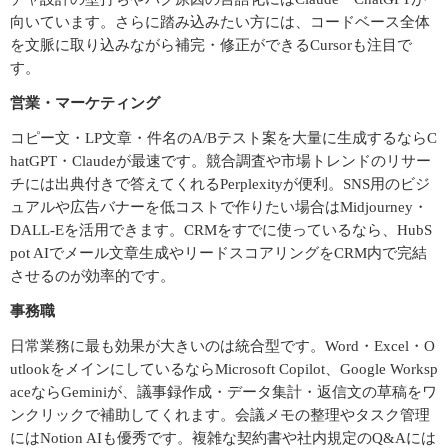
向いています。さらに踏み込みたい方には、コードベース全体
を文脈に取り込みながら補完・修正ができるCursorも注目で
す。
営業・マーケティング
コピー文・LP文章・件名のA/Bテスト案を大量に生成するならC
hatGPT・Claudeが最速です。競合調査や市場トレンドのリサー
チには出典付きで答えてくれるPerplexityが便利。SNS用のビジ
ュアルや広告バナーを低コストで作りたい場合はMidjourney・
DALL-Eを活用できます。CRMをすでに使っているなら、HubS
pot AIでメール文章生成やリードスコアリングをCRM内で完結
させるのが効率的です。
事務職
日常業務に最も効果が大きいのは統合型です。Word・Excel・O
utlookをメインにしているならMicrosoft Copilot、Google Worksp
aceならGeminiが、議事録作成・データ集計・返信文の草稿をワ
ンクリックで補助してくれます。会議メモの整理やタスク管理
にはNotion AIも優秀です。複雑な契約書や社内規定のQ&Aには