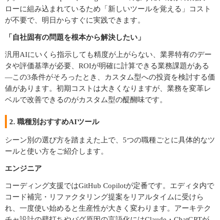
ローに組み込まれているため「新しいツールを覚える」コスト
が不要で、明日からすぐに実践できます。
「自社固有の問題を根本から解決したい」
汎用AIにいくら指示しても精度が上がらない、業界特有のデー
タや評価基準が必要、ROIが明確に計算できる業務課題がある
―この3条件がそろったとき、カスタム型への投資を検討する価
値があります。初期コストは大きくなりますが、業務を変革レ
ベルで改善できるのがカスタム型の醍醐味です。
2. 職種別おすすめAIツール
シーン別の選び方を踏まえた上で、5つの職種ごとに具体的なツ
ールと使い方をご紹介します。
エンジニア
コーディング支援ではGitHub Copilotが定番です。エディタ内で
コード補完・リファクタリング提案をリアルタイムに受けら
れ、一度使い始めると生産性が大きく変わります。アーキテク
チャ設計の壁打ちやバグ原因の言語化にはClaude・ChatGPTが