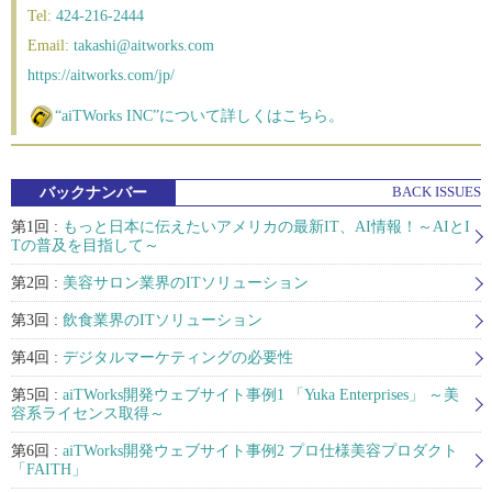
Tel:
424-216-2444
Email:
takashi@aitworks.com
https://aitworks.com/jp/
“aiTWorks INC”について詳しくはこちら。
バックナンバー
BACK ISSUES
第1回 :
もっと日本に伝えたいアメリカの最新IT、AI情報！～AIとI
Tの普及を目指して～
第2回 :
美容サロン業界のITソリューション
第3回 :
飲食業界のITソリューション
第4回 :
デジタルマーケティングの必要性
第5回 :
aiTWorks開発ウェブサイト事例1 「Yuka Enterprises」 ～美
容系ライセンス取得～
第6回 :
aiTWorks開発ウェブサイト事例2 プロ仕様美容プロダクト
「FAITH」