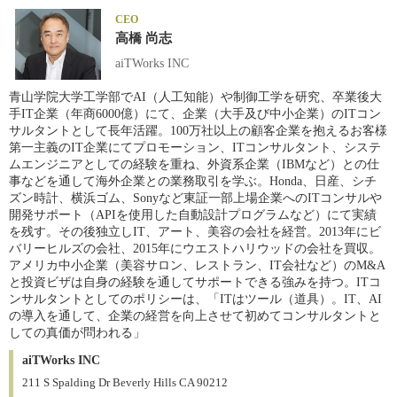
CEO
高橋 尚志
aiTWorks INC
青山学院大学工学部でAI（人工知能）や制御工学を研究、卒業後大
手IT企業（年商6000億）にて、企業（大手及び中小企業）のITコン
サルタントとして長年活躍。100万社以上の顧客企業を抱えるお客様
第一主義のIT企業にてプロモーション、ITコンサルタント、システ
ムエンジニアとしての経験を重ね、外資系企業（IBMなど）との仕
事などを通して海外企業との業務取引を学ぶ。Honda、日産、シチ
ズン時計、横浜ゴム、Sonyなど東証一部上場企業へのITコンサルや
開発サポート（APIを使用した自動設計プログラムなど）にて実績
を残す。その後独立しIT、アート、美容の会社を経営。2013年にビ
バリーヒルズの会社、2015年にウエストハリウッドの会社を買収。
アメリカ中小企業（美容サロン、レストラン、IT会社など）のM&A
と投資ビザは自身の経験を通してサポートできる強みを持つ。ITコ
ンサルタントとしてのポリシーは、「ITはツール（道具）。IT、AI
の導入を通して、企業の経営を向上させて初めてコンサルタントと
しての真価が問われる」
aiTWorks INC
211 S Spalding Dr Beverly Hills CA 90212