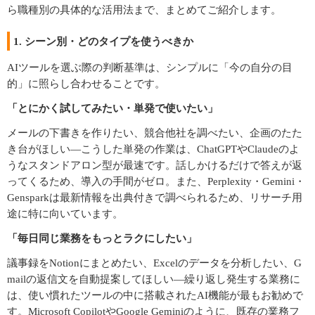
ら職種別の具体的な活用法まで、まとめてご紹介します。
1. シーン別・どのタイプを使うべきか
AIツールを選ぶ際の判断基準は、シンプルに「今の自分の目
的」に照らし合わせることです。
「とにかく試してみたい・単発で使いたい」
メールの下書きを作りたい、競合他社を調べたい、企画のたた
き台がほしい―こうした単発の作業は、ChatGPTやClaudeのよ
うなスタンドアロン型が最速です。話しかけるだけで答えが返
ってくるため、導入の手間がゼロ。また、Perplexity・Gemini・
Gensparkは最新情報を出典付きで調べられるため、リサーチ用
途に特に向いています。
「毎日同じ業務をもっとラクにしたい」
議事録をNotionにまとめたい、Excelのデータを分析したい、G
mailの返信文を自動提案してほしい―繰り返し発生する業務に
は、使い慣れたツールの中に搭載されたAI機能が最もお勧めで
す。Microsoft CopilotやGoogle Geminiのように、既存の業務フ