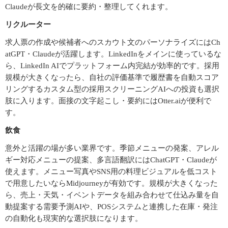
Claudeが長文を的確に要約・整理してくれます。
リクルーター
求人票の作成や候補者へのスカウト文のパーソナライズにはCh
atGPT・Claudeが活躍します。LinkedInをメインに使っているな
ら、LinkedIn AIでプラットフォーム内完結が効率的です。採用
規模が大きくなったら、自社の評価基準で履歴書を自動スコア
リングするカスタム型の採用スクリーニングAIへの投資も選択
肢に入ります。面接の文字起こし・要約にはOtter.aiが便利で
す。
飲食
意外と活躍の場が多い業界です。季節メニューの発案、アレル
ギー対応メニューの提案、多言語翻訳にはChatGPT・Claudeが
使えます。メニュー写真やSNS用の料理ビジュアルを低コスト
で用意したいならMidjourneyが有効です。規模が大きくなった
ら、売上・天気・イベントデータを組み合わせて仕込み量を自
動提案する需要予測AIや、POSシステムと連携した在庫・発注
の自動化も現実的な選択肢になります。