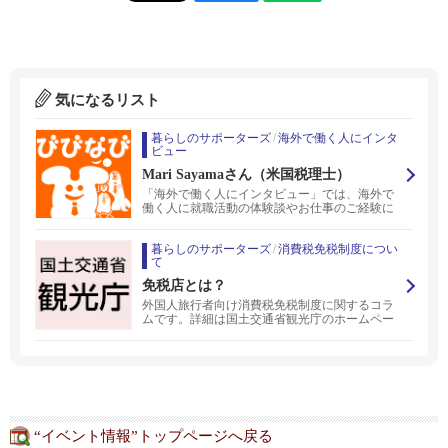
気になるリスト
暮らしのサポーターズ
/
海外で働く人にインタ
ビュー
Mari Sayamaさん（米国税理士）
「海外で働く人にインタビュー」では、海外で
働く人に就職活動の体験談やお仕事のご経験に
ついてご質問させていただいております。他の
業種や職種のお仕事、他の求職者の就職活動体
暮らしのサポーターズ
/
消費税免税制度につい
験にご興味ありませんか？びびなびは各種就活
て
イベントや求人情報、本コラムなどを通して、
海外で活躍したい方々を応援しています。
免税店とは？
外国人旅行者向け消費税免税制度に関するコラ
ムです。詳細は国土交通省観光庁のホームペー
ジをご覧ください。観光庁、全国の地方運輸局
及び地方経済産業局においても、消費税免税制
度に関する相談を受け付けています。
“イベント情報”トップページへ戻る