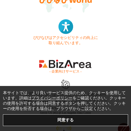
びびなびはアクセシビリティの向上に
取り組んでいます。
- 企業向けサービス -
本サイトでは、より良いサービス提供のため、クッキーを使用して
お問い合わせ
はじめてガイド
よくある質問
います。詳細は
プライバシーポリシー
をご確認ください。クッキー
利用規約
商標・著作権
プライバシーポリシー
の使用を許可する場合は同意するボタンを押してください。クッキ
ーの使用を拒否する場合は、ブラウザからご設定ください。
Copyright © 1999-2026 Vivid Navigation, Inc. All Rights Reserved.
Server US (45) @ Los Angeles Data Center