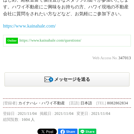
はじめ、経験豊富で個性豊かなスタッフの面々が参加いたしま
す。ハワイ不動産にご興味をお持ちの方、ハワイ現地の不動産
会社に質問をされたい方などなど、お気軽にご参加下さい。
https://www.kainahale.com/
https://www.kainahale.com/questions/
Online
Web Access No.
347013
メッセージを送る
[登録者]
カイナハレ・ハワイ不動産
[言語]
日本語
[TEL]
8082862834
登録日 :
2021/11/04
掲載日 :
2021/11/04
変更日 :
2021/11/04
総閲覧数 :
1604 人
Share