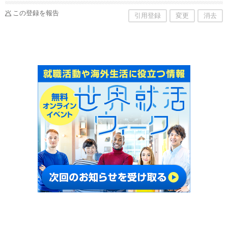
この登録を報告
引用登録
変更
消去