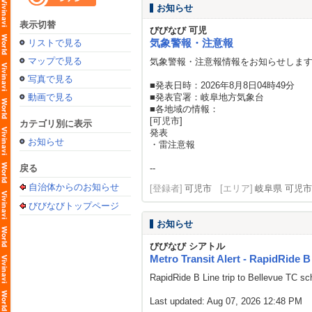
お知らせ
表示切替
びびなび 可児
気象警報・注意報
リストで見る
マップで見る
気象警報・注意報情報をお知らせしま
写真で見る
■発表日時：2026年8月8日04時49分
動画で見る
■発表官署：岐阜地方気象台
■各地域の情報：
[可児市]
カテゴリ別に表示
発表
お知らせ
・雷注意報
戻る
--
自治体からのお知らせ
[登録者]
可児市
[エリア]
岐阜県 可児市
びびなびトップページ
お知らせ
びびなび シアトル
Metro Transit Alert - RapidRide B 
RapidRide B Line trip to Bellevue TC s
Last updated: Aug 07, 2026 12:48 PM