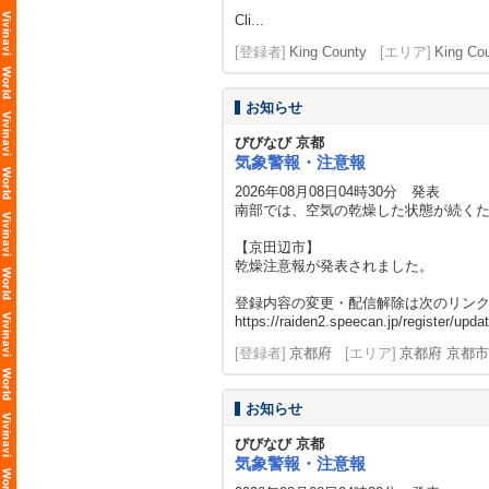
Cli...
[登録者]
King County
[エリア]
King Co
お知らせ
びびなび 京都
気象警報・注意報
2026年08月08日04時30分 発表
南部では、空気の乾燥した状態が続く
【京田辺市】
乾燥注意報が発表されました。
登録内容の変更・配信解除は次のリン
https://raiden2.speecan.jp/register/updat
[登録者]
京都府
[エリア]
京都府 京都市
お知らせ
びびなび 京都
気象警報・注意報