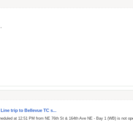
す。
Line trip to Bellevue TC s...
cheduled at 12:51 PM from NE 76th St & 164th Ave NE - Bay 1 (WB) is not ope