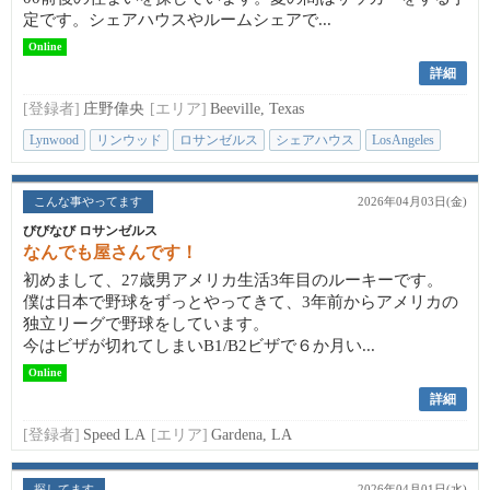
定です。シェアハウスやルームシェアで...
Online
詳細
[登録者]
庄野偉央
[エリア]
Beeville, Texas
Lynwood
リンウッド
ロサンゼルス
シェアハウス
LosAngeles
こんな事やってます
2026年04月03日(金)
びびなび ロサンゼルス
なんでも屋さんです！
初めまして、27歳男アメリカ生活3年目のルーキーです。
僕は日本で野球をずっとやってきて、3年前からアメリカの
独立リーグで野球をしています。
今はビザが切れてしまいB1/B2ビザで６か月い...
Online
詳細
[登録者]
Speed LA
[エリア]
Gardena, LA
探してます
2026年04月01日(水)