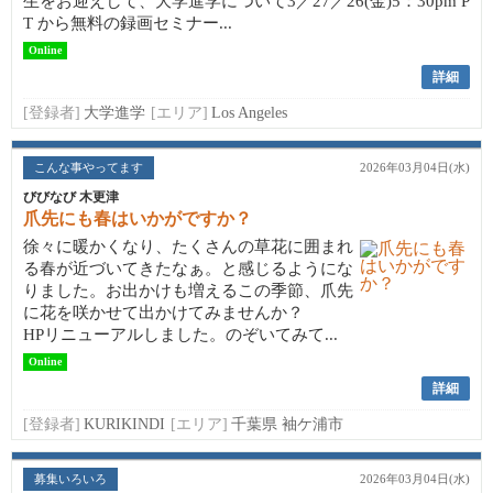
生をお迎えして、大学進学について3／27／26(金)5：30pm P
T から無料の録画セミナー...
Online
詳細
[登録者]
大学進学
[エリア]
Los Angeles
こんな事やってます
2026年03月04日(水)
びびなび 木更津
爪先にも春はいかがですか？
徐々に暖かくなり、たくさんの草花に囲まれ
る春が近づいてきたなぁ。と感じるようにな
りました。お出かけも増えるこの季節、爪先
に花を咲かせて出かけてみませんか？
HPリニューアルしました。のぞいてみて...
Online
詳細
[登録者]
KURIKINDI
[エリア]
千葉県 袖ケ浦市
募集いろいろ
2026年03月04日(水)