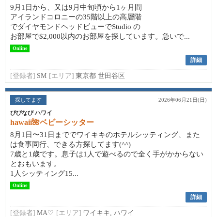
9月1日から、又は9月中旬頃から1ヶ月間
アイランドコロニーの35階以上の高層階
でダイヤモンドヘッドビューでStudio の
お部屋で$2,000以内のお部屋を探しています。急いで...
Online
詳細
[登録者]
SM
[エリア]
東京都 世田谷区
探してます
2026年06月21日(日)
びびなび ハワイ
hawaii🌺ベビーシッター
8月1日〜31日まででワイキキのホテルシッティング、また
は食事同行、できる方探してます(^^)
7歳と1歳です。息子は1人で遊べるので全く手がかからない
とおもいます。
1人シッティング15...
Online
詳細
[登録者]
MA♡
[エリア]
ワイキキ, ハワイ