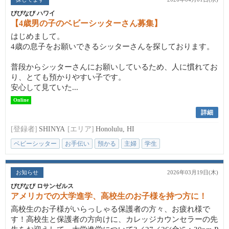
びびなび ハワイ
【4歳男の子のベビーシッターさん募集】
はじめまして。
4歳の息子をお願いできるシッターさんを探しております。
普段からシッターさんにお願いしているため、人に慣れてお
り、とても預かりやすい子です。
安心して見ていた...
Online
詳細
[登録者]
SHINYA
[エリア]
Honolulu, HI
ベビーシッター
お手伝い
預かる
主婦
学生
お知らせ
2026年03月19日(木)
びびなび ロサンゼルス
アメリカでの大学進学、高校生のお子様を持つ方に！
高校生のお子様がいらっしゃる保護者の方々、お疲れ様で
す！高校生と保護者の方向けに、カレッジカウンセラーの先