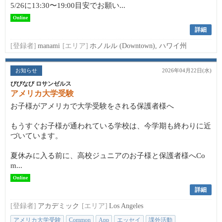
5/26に13:30〜19:00目安でお願い...
Online
詳細
[登録者]
manami
[エリア]
ホノルル (Downtown), ハワイ州
お知らせ
2026年04月22日(水)
びびなび ロサンゼルス
アメリカ大学受験
お子様がアメリカで大学受験をされる保護者様へ
もうすぐお子様が通われている学校は、今学期も終わりに近
づいています。
夏休みに入る前に、高校ジュニアのお子様と保護者様へCo
m...
Online
詳細
[登録者]
アカデミック
[エリア]
Los Angeles
アメリカ大学受験
Common
App
エッセイ
課外活動