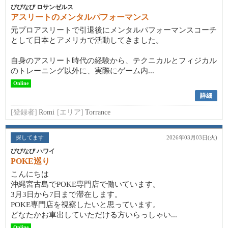
びびなび ロサンゼルス
アスリートのメンタルパフォーマンス
元プロアスリートで引退後にメンタルパフォーマンスコーチ
として日本とアメリカで活動してきました。
自身のアスリート時代の経験から、テクニカルとフィジカル
のトレーニング以外に、実際にゲーム内...
Online
詳細
[登録者]
Romi
[エリア]
Torrance
探してます
2026年03月03日(火)
びびなび ハワイ
POKE巡り
こんにちは
沖縄宮古島でPOKE専門店で働いています。
3月3日から7日まで滞在します。
POKE専門店を視察したいと思っています。
どなたかお車出していただける方いらっしゃい...
Online