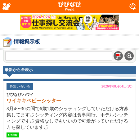
World
情報掲示板
最新から全表示
募集いろいろ
2026年08月04日(火)
びびなび ハワイ
ワイキキベビーシッター
8月4〜30の間で6歳1歳のシッティングしていただける方募
集してます◡̈ シッティング内容は食事同行、ホテルシッテ
ィングです◡̈ 資格なしでもいいので可愛がっていただける
方を探しています◡̈
Online