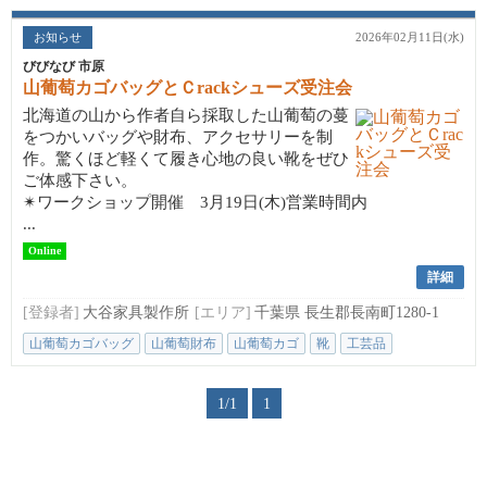
お知らせ
2026年02月11日(水)
びびなび 市原
山葡萄カゴバッグとＣrackシューズ受注会
北海道の山から作者自ら採取した山葡萄の蔓
をつかいバッグや財布、アクセサリーを制
作。驚くほど軽くて履き心地の良い靴をぜひ
ご体感下さい。
✴︎ワークショップ開催 3月19日(木)営業時間内
...
Online
詳細
[登録者]
大谷家具製作所
[エリア]
千葉県 長生郡長南町1280-1
山葡萄カゴバッグ
山葡萄財布
山葡萄カゴ
靴
工芸品
1/1
1