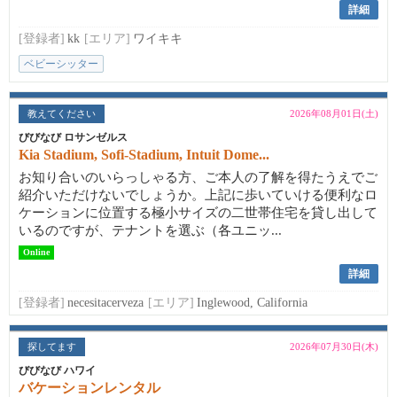
詳細
[登録者]
kk
[エリア]
ワイキキ
ベビーシッター
教えてください
2026年08月01日(土)
びびなび ロサンゼルス
Kia Stadium, Sofi-Stadium, Intuit Dome...
お知り合いのいらっしゃる方、ご本人の了解を得たうえでご
紹介いただけないでしょうか。上記に歩いていける便利なロ
ケーションに位置する極小サイズの二世帯住宅を貸し出して
いるのですが、テナントを選ぶ（各ユニッ...
Online
詳細
[登録者]
necesitacerveza
[エリア]
Inglewood, California
探してます
2026年07月30日(木)
びびなび ハワイ
バケーションレンタル