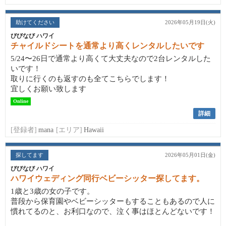
助けてください
2026年05月19日(火)
びびなび ハワイ
チャイルドシートを通常より高くレンタルしたいです
5/24〜26日で通常より高くて大丈夫なので2台レンタルした
いです！
取りに行くのも返すのも全てこちらでします！
宜しくお願い致します
Online
詳細
[登録者]
mana
[エリア]
Hawaii
探してます
2026年05月01日(金)
びびなび ハワイ
ハワイウェディング同行ベビーシッター探してます。
1歳と3歳の女の子です。
普段から保育園やベビーシッターもすることもあるので人に
慣れてるのと、お利口なので、泣く事はほとんどないです！