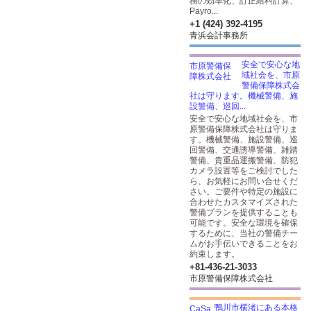
務の効率化、訂正給料計算、
Payro...
+1 (424) 392-4195
青浜会計事務所
安全で安心な地
域社会を、市原
警備保障株式会
社は守ります。機械警備、施
設警備、巡回...
安全で安心な地域社会を、市
原警備保障株式会社は守りま
す。機械警備、施設警備、巡
回警備、交通誘導警備、雑踏
警備、貴重品運搬警備、防犯
カメラ設置等をご検討でした
ら、お気軽にお問い合せくだ
さい。ご要件や特定の施設に
合わせたカスタマイズされた
警備プランを提供することも
可能です。安全な環境を確保
するために、当社の警備チー
ムがお手伝いできることをお
約束します。
+81-436-21-3033
市原警備保障株式会社
鴨川市横渚にある本格