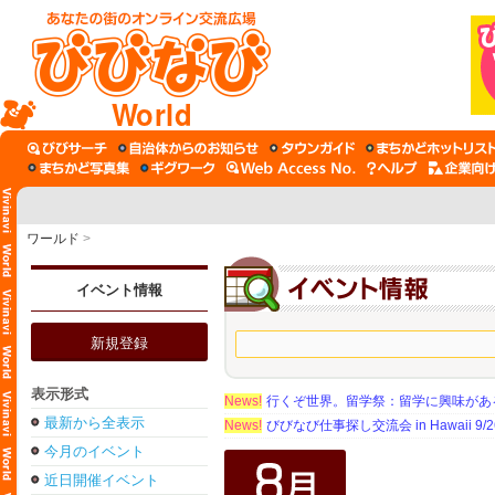
World
ワールド
>
イベント情報
新規登録
表示形式
News!
行くぞ世界。留学祭：留学に興味がある学
最新から全表示
News!
びびなび仕事探し交流会 in Hawaii 9/26（
今月のイベント
近日開催イベント