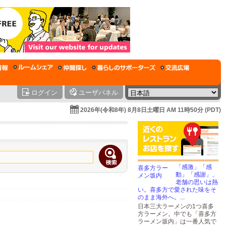
ログイン
ユーザパネル
2026年(令和8年) 8月8日土曜日 AM 11時50分 (PDT)
「感激」「感
動」「感謝」、
老舗の思いは熱
い。喜多方で愛された味をそ
のまま海外へ。...
日本三大ラーメンの1つ喜多
方ラーメン。中でも「喜多方
ラーメン坂内」は一番人気で