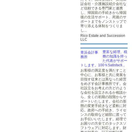
証会社・介護施設紹介会社な
ど信頼できる専門家と連携
し、帰国前の手続きから帰国
後の生活サポート、死後のサ
ポートまでをノンストップで
寄り添える体制をつくりま
し...
Rico Estate and Succession
LLC
豊富な経理、税
務の知識を持っ
た代表がサポー
トします。100％Satisfacti...
お客様の満足度を満たすこと
中心に、お客様と共に発展を
目指す従来とは異なった経営
をめざす会計事務所です。会
社設立をお考えの方どのよう
な会社を設立されるか相談か
ら、全くの初期の段階からサ
ポートいたします。会社の形
態の変更手続きなど柔軟に対
応。政府への手続き、ライセ
ンスの取得など細部に渡って
お手伝いいたします。経理で
お困りの方全てのタックスソ
フトウェアに対応します。財