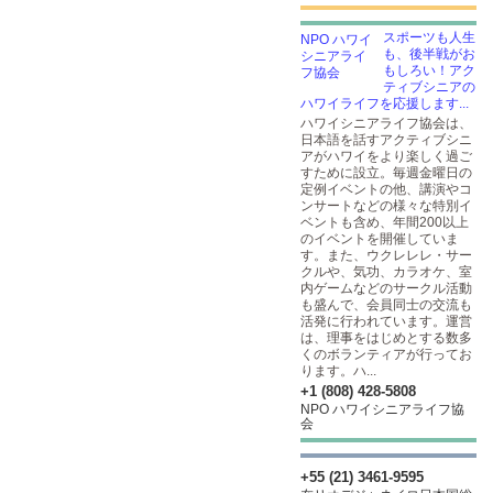
スポーツも人生
も、後半戦がお
もしろい！アク
ティブシニアの
ハワイライフを応援します...
ハワイシニアライフ協会は、
日本語を話すアクティブシニ
アがハワイをより楽しく過ご
すために設立。毎週金曜日の
定例イベントの他、講演やコ
ンサートなどの様々な特別イ
ベントも含め、年間200以上
のイベントを開催していま
す。また、ウクレレレ・サー
クルや、気功、カラオケ、室
内ゲームなどのサークル活動
も盛んで、会員同士の交流も
活発に行われています。運営
は、理事をはじめとする数多
くのボランティアが行ってお
ります。ハ...
+1 (808) 428-5808
NPO ハワイシニアライフ協
会
+55 (21) 3461-9595