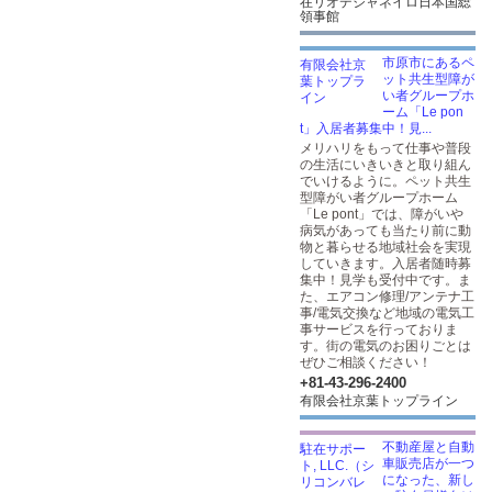
在リオデジャネイロ日本国総
領事館
市原市にあるペ
ット共生型障が
い者グループホ
ーム「Le pon
t」入居者募集中！見...
メリハリをもって仕事や普段
の生活にいきいきと取り組ん
でいけるように。ペット共生
型障がい者グループホーム
「Le pont」では、障がいや
病気があっても当たり前に動
物と暮らせる地域社会を実現
していきます。入居者随時募
集中！見学も受付中です。ま
た、エアコン修理/アンテナ工
事/電気交換など地域の電気工
事サービスを行っておりま
す。街の電気のお困りごとは
ぜひご相談ください！
+81-43-296-2400
有限会社京葉トップライン
不動産屋と自動
車販売店が一つ
になった、新し