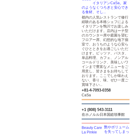
イタリアンCaSa。家
のようなくつろぎと安心でき
る食材、そし...
都内の人気レストランで修行
経験のある本格シェフによる
イタリアンを鴨川でお楽しみ
いただけます。店内はーチ型
のカウンター席や庭園を望む
フロアー席、幻想的な地下個
室で、おうちのような心安ら
ぐひとときをお過ごしいただ
けます。ピッツァ、パスタ、
単品料理、カフェ、ノンアル
コールドリンク、美味しいワ
インまで豊富なメニューをご
用意し、皆さまをお待ちして
おります。ここでしか味わえ
ない、香り、味、ぜひ一度ご
賞味下さい...
+81-4-7093-0358
CaSa
+1 (808) 543-3111
在ホノルル日本国総領事館
艶やボリューム
を失ってしまっ