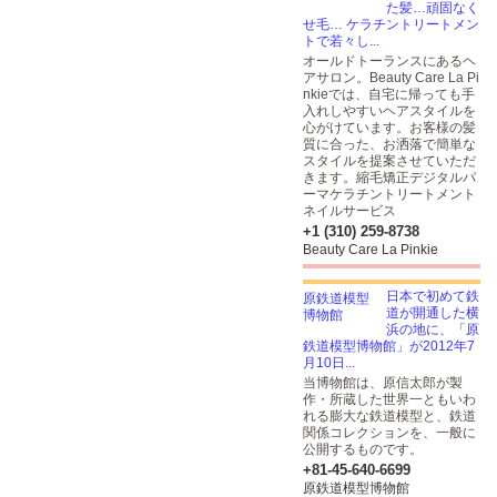
た髪…頑固なく
せ毛… ケラチントリートメン
トで若々し...
オールドトーランスにあるヘ
アサロン。Beauty Care La Pi
nkieでは、自宅に帰っても手
入れしやすいヘアスタイルを
心がけています。お客様の髪
質に合った、お洒落で簡単な
スタイルを提案させていただ
きます。縮毛矯正デジタルパ
ーマケラチントリートメント
ネイルサービス
+1 (310) 259-8738
Beauty Care La Pinkie
日本で初めて鉄
道が開通した横
浜の地に、「原
鉄道模型博物館」が2012年7
月10日...
当博物館は、原信太郎が製
作・所蔵した世界一ともいわ
れる膨大な鉄道模型と、鉄道
関係コレクションを、一般に
公開するものです。
+81-45-640-6699
原鉄道模型博物館