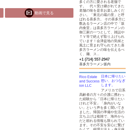
多くの方に愛される老舗で
す。 代々受け継がれてきた
老舗の味を是非お楽しみくだ
動画で見る
さい。「東北の蔵の里」と呼
ばれる喜多方。 その喜多方に
数あるラーメン店の中で「坂
内食堂」は喜多方ラーメンの
御三家の一つとして、雑誌や
ＴＶ等で絶えず取り上げられ
ています！会津盆地の気候と
風土に育まれ守られてきた喜
多方ラーメンの味を伝えるべ
く、麺、ス...
+1 (714) 557-2947
喜多方ラーメン坂内
日本に帰りたい
想い、おつなぎ
します。
アメリカで日系
高齢者の方々の介護に携わっ
た経験から「日本に帰りたい
けれど不安」「身内がいな
い」という声を多く聞いてき
ました。帰国の準備や生活の
立ち上げは複雑で、海外から
だと頼れる情報も限られてい
ます。その不安を安心に繋げ
たくて、税理士法人・身元保