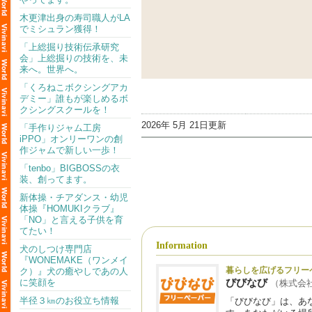
木更津出身の寿司職人がLA
でミシュラン獲得！
「上総掘り技術伝承研究
会」上総掘りの技術を、未
来へ。世界へ。
「くろねこボクシングアカ
デミー」誰もが楽しめるボ
クシングスクールを！
2026年 5月 21日更新
「手作りジャム工房
iPPO」オンリーワンの創
作ジャムで新しい一歩！
「tenbo」BIGBOSSの衣
装、創ってます。
新体操・チアダンス・幼児
体操『HOMUKIクラブ』
「NO」と言える子供を育
てたい！
Information
犬のしつけ専門店
『WONEMAKE（ワンメイ
暮らしを広げるフリー
ク）』犬の癒やしであの人
びびなび
に笑顔を
（株式会社Vi
半径３㎞のお役立ち情報
「びびなび」は、あ