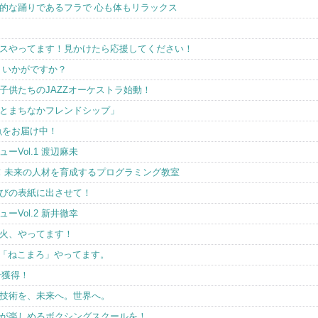
的な踊りであるフラで 心も体もリラックス
スやってます！見かけたら応援してください！
、いかがですか？
迎♪子供たちのJAZZオーケストラ始動！
とまちなかフレンドシップ」
魚をお届け中！
Vol.1 渡辺麻未
賞！未来の人材を育成するプログラミング教室
びの表紙に出させて！
Vol.2 新井徹幸
火、やってます！
ス「ねこまろ」やってます。
ン獲得！
技術を、未来へ。世界へ。
が楽しめるボクシングスクールを！