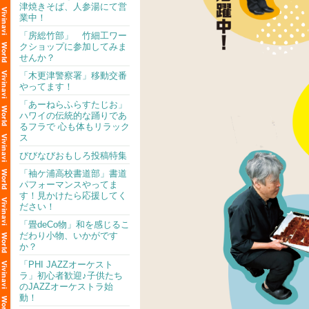
津焼きそば、人参湯にて営
業中！
「房総竹部」 竹細工ワー
クショップに参加してみま
せんか？
「木更津警察署」移動交番
やってます！
「あーねらふらすたじお」
ハワイの伝統的な踊りであ
るフラで 心も体もリラック
ス
びびなびおもしろ投稿特集
「袖ケ浦高校書道部」書道
パフォーマンスやってま
す！見かけたら応援してく
ださい！
「畳deCo物」和を感じるこ
だわり小物、いかがです
か？
「PHI JAZZオーケスト
ラ」初心者歓迎♪子供たち
のJAZZオーケストラ始
動！