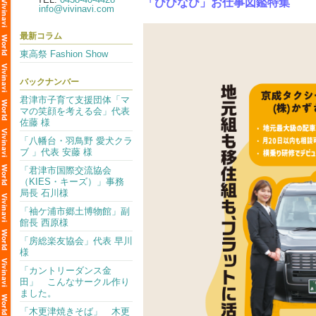
「びびなび」お仕事図鑑特集
info@vivinavi.com
最新コラム
東高祭 Fashion Show
バックナンバー
君津市子育て支援団体「マ
マの笑顔を考える会」代表
佐藤 様
「八幡台・羽鳥野 愛犬クラ
ブ 」代表 安藤 様
「君津市国際交流協会
（KIES・キーズ）」事務
局長 石川様
「袖ケ浦市郷土博物館」副
館長 西原様
「房総楽友協会」代表 早川
様
「カントリーダンス金
田」 こんなサークル作り
ました。
「木更津焼きそば」 木更