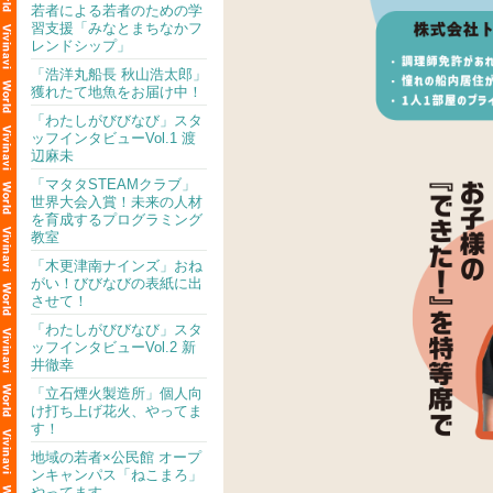
若者による若者のための学
習支援「みなとまちなかフ
レンドシップ」
「浩洋丸船長 秋山浩太郎」
獲れたて地魚をお届け中！
「わたしがびびなび」スタ
ッフインタビューVol.1 渡
辺麻未
「マタタSTEAMクラブ」
世界大会入賞！未来の人材
を育成するプログラミング
教室
「木更津南ナインズ」おね
がい！びびなびの表紙に出
させて！
「わたしがびびなび」スタ
ッフインタビューVol.2 新
井徹幸
「立石煙火製造所」個人向
け打ち上げ花火、やってま
す！
地域の若者×公民館 オープ
ンキャンパス「ねこまろ」
やってます。