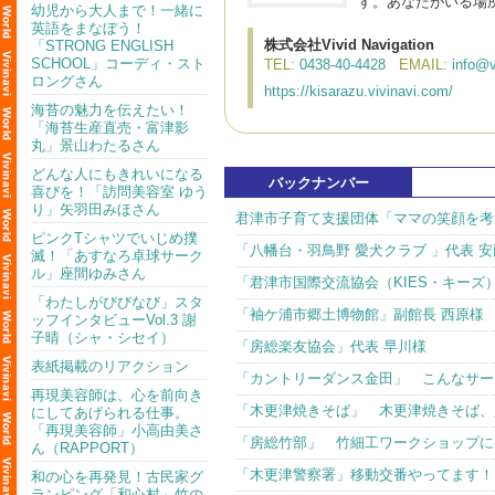
す。あなたがいる場
幼児から大人まで！一緒に
英語をまなぼう！
株式会社Vivid Navigation
「STRONG ENGLISH
SCHOOL」コーディ・スト
TEL:
0438-40-4428
EMAIL:
info@v
ロングさん
https://kisarazu.vivinavi.com/
海苔の魅力を伝えたい！
「海苔生産直売・富津影
丸」景山わたるさん
どんな人にもきれいになる
バックナンバー
喜びを！「訪問美容室 ゆう
り」矢羽田みほさん
君津市子育て支援団体「ママの笑顔を考
ピンクTシャツでいじめ撲
「八幡台・羽鳥野 愛犬クラブ 」代表 安
滅！「あすなろ卓球サーク
ル」座間ゆみさん
「君津市国際交流協会（KIES・キーズ
「わたしがびびなび」スタ
「袖ケ浦市郷土博物館」副館長 西原様
ッフインタビューVol.3 謝
子晴（シャ・シセイ）
「房総楽友協会」代表 早川様
表紙掲載のリアクション
「カントリーダンス金田」 こんなサー
再現美容師は、心を前向き
「木更津焼きそば」 木更津焼きそば、
にしてあげられる仕事。
「再現美容師」小高由美さ
「房総竹部」 竹細工ワークショップに
ん（RAPPORT）
「木更津警察署」移動交番やってます！
和の心を再発見！古民家グ
ランピング「和心村」竹の