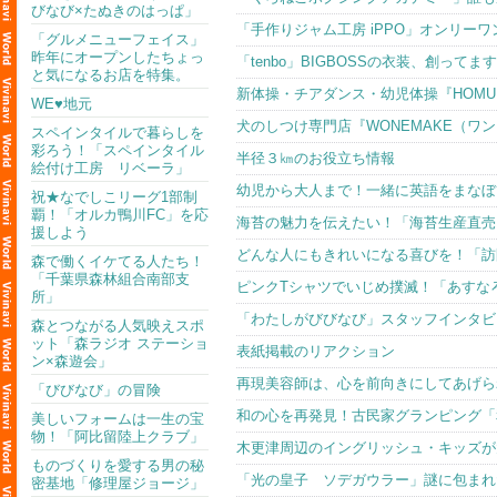
びなび×たぬきのはっぱ」
「手作りジャム工房 iPPO」オンリー
「グルメニューフェイス」
昨年にオープンしたちょっ
「tenbo」BIGBOSSの衣装、創ってま
と気になるお店を特集。
新体操・チアダンス・幼児体操『HOMU
WE♥地元
犬のしつけ専門店『WONEMAKE（ワ
スペインタイルで暮らしを
彩ろう！「スペインタイル
半径３㎞のお役立ち情報
絵付け工房 リベーラ」
幼児から大人まで！一緒に英語をまなぼう！
祝★なでしこリーグ1部制
覇！「オルカ鴨川FC」を応
海苔の魅力を伝えたい！「海苔生産直売
援しよう
どんな人にもきれいになる喜びを！「訪
森で働くイケてる人たち！
「千葉県森林組合南部支
ピンクTシャツでいじめ撲滅！「あすな
所」
「わたしがびびなび」スタッフインタビュー
森とつながる人気映えスポ
ット「森ラジオ ステーショ
表紙掲載のリアクション
ン×森遊会」
再現美容師は、心を前向きにしてあげら
「びびなび」の冒険
和の心を再発見！古民家グランピング「
美しいフォームは一生の宝
物！「阿比留陸上クラブ」
木更津周辺のイングリッシュ・キッズが
ものづくりを愛する男の秘
「光の皇子 ソデガウラー」謎に包まれ
密基地「修理屋ジョージ」