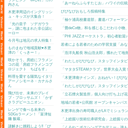
「あーねらふらすたじお」ハワイの伝統
内さん
びびなびおもしろ投稿特集
木更津周辺のイングリッシ
ュ・キッズが大集合！
「袖ケ浦高校書道部」書道パフォーマン
「光の皇子 ソデガウラ
「畳deCo物」和を感じるこだわり小物
ー」謎に包まれた非公認ヒ
ーロー
「PHI JAZZオーケストラ」初心者歓
今月号は地元の求人特集！
若者による若者のための学習支援「みな
ものまねで地域貢献♥木更
津の「くっきー！」
「浩洋丸船長 秋山浩太郎」獲れたて地
咲かそう。房総にフラメン
「わたしがびびなび」スタッフインタビュー
コの花「房総フラメンコプ
ロジェクト ちばもす」
「マタタSTEAMクラブ」世界大会入
料理を愛する陽気なイタリ
「木更津南ナインズ」おねがい！びびな
アーノシモーネ・カナルさ
ん
「わたしがびびなび」スタッフインタビュー
飛び出せ、未来のブレイ
「立石煙火製造所」個人向け打ち上げ花
ブ・ブロッサムズ！「かず
さラグビーユニオン」
地域の若者×公民館 オープンキャンパ
レンゲで食べる未来の
木更津出身の寿司職人がLAでミシュラ
SDGsラーメン！「富津短
麺 飯蔵」
「上総掘り技術伝承研究会」上総掘りの
謎解きに挑戦しよう‼「び
「くろねこボクシングアカデミー」誰も