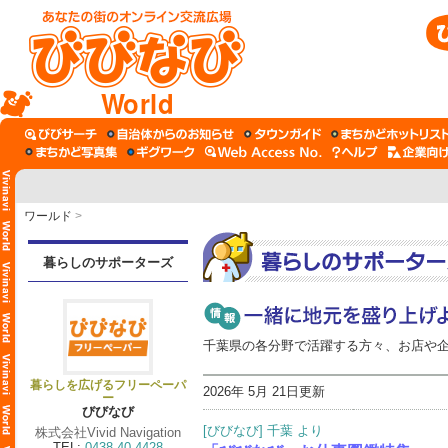
World
ワールド
>
暮らしのサポーターズ
千葉県の各分野で活躍する方々、お店や
暮らしを広げるフリーペーパ
2026年 5月 21日更新
ー
びびなび
[びびなび] 千葉 より
株式会社Vivid Navigation
TEL:
0438-40-4428