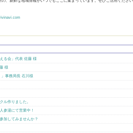
所の、新鮮な地域情報がいつでもここに集まっています。ぜひご活用ください
ivinavi.com
える会」代表 佐藤 様
藤 様
）」事務局長 石川様
クル作りました。
人参湯にて営業中！
参加してみませんか？