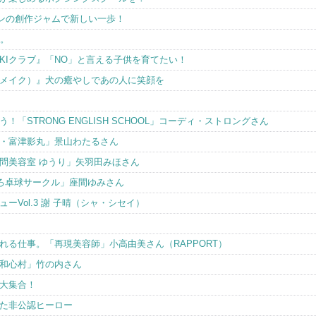
ワンの創作ジャムで新しい一歩！
す。
KIクラブ』「NO」と言える子供を育てたい！
ンメイク）』犬の癒やしであの人に笑顔を
「STRONG ENGLISH SCHOOL」コーディ・ストロングさん
・富津影丸」景山わたるさん
問美容室 ゆうり」矢羽田みほさん
ろ卓球サークル」座間ゆみさん
Vol.3 謝 子晴（シャ・シセイ）
れる仕事。「再現美容師」小高由美さん（RAPPORT）
和心村」竹の内さん
大集合！
た非公認ヒーロー