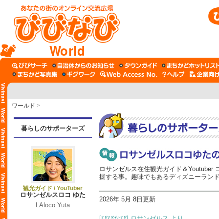
World
ワールド
>
暮らしのサポーターズ
ロサンゼルス在住観光ガイド＆Youtub
掘する事。趣味でもあるディズニーラン
観光ガイド / YouTuber
ロサンゼルスロコ ゆた
2026年 5月 8日更新
LAloco Yuta
[びびなび] ロサンゼルス より