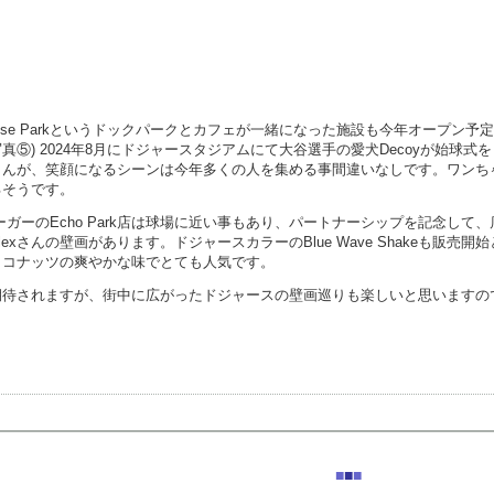
Pawradise Parkというドックパークとカフェが一緒になった施設も今年オープン予
⑤) 2024年8月にドジャースタジアムにて大谷選手の愛犬Decoyが始球式
さんが、笑顔になるシーンは今年多くの人を集める事間違いなしです。ワンち
るそうです。
バーガーのEcho Park店は球場に近い事もあり、パートナーシップを記念して
xさんの壁画があります。ドジャースカラーのBlue Wave Shakeも販売開
ココナッツの爽やかな味でとても人気です。
待されますが、街中に広がったドジャースの壁画巡りも楽しいと思いますので、
■
■
■