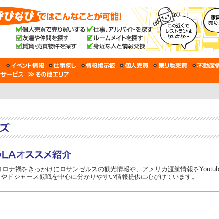
er コロナ禍をきっかけにロサンゼルスの観光情報や、アメリカ渡航情報をYou
ドやドジャース観戦を中心に分かりやすい情報提供に心がけています。