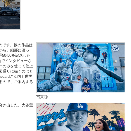
ものです。彼の作品は
から、細部に渡っ
50-50を記念した
内でインタビューさ
ーのみを使って仕上
図通りに描くのはと
cardさん内も世界
るので、ご案内する
写真③
前に突き出した、大谷選