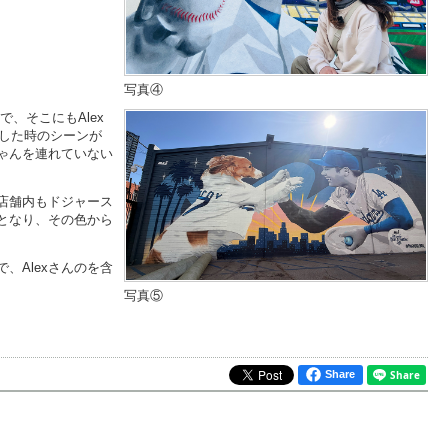
写真④
定で、そこにもAlex
をした時のシーンが
ゃんを連れていない
、店舗内もドジャース
始となり、その色から
Alexさんのを含
写真⑤
Share