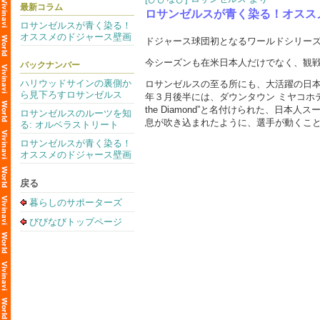
最新コラム
ロサンゼルスが青く染る！オスス
ロサンゼルスが青く染る！
オススメのドジャース壁画
ドジャース球団初となるワールドシリー
今シーズンも在米日本人だけでなく、観
バックナンバー
ハリウッドサインの裏側か
ロサンゼルスの至る所にも、大活躍の日
ら見下ろすロサンゼルス
年３月後半には、ダウンタウン ミヤコホテルにある 大
the Diamond”と名付けられた、
ロサンゼルスのルーツを知
息が吹き込まれたように、選手が動くこ
る: オルベラストリート
ロサンゼルスが青く染る！
オススメのドジャース壁画
戻る
暮らしのサポーターズ
びびなびトップページ