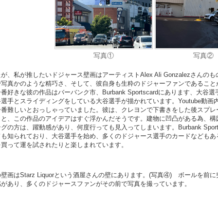
写真①
写真②
私が推したいドジャース壁画はアーティストAlex Ali Gonzalezさんの
で写真かのような精巧さ、そして、彼自身も生粋のドジャーファンであること
な彼の作品はバーバンク市、Burbank Sportscardにあります、大谷選手
選手とスライディングをしている大谷選手が描かれています。Youtube動画
一番難しいとおっしゃっていました。彼は、クレヨンで下書きをした後スプレ
うと、この作品のアイデアはすぐ浮かんだそうです。建物に凹凸がある為、構
方は、躍動感があり、何度行っても見入ってしまいます。Burbank Sports
ても知られており、大谷選手を始め、多くのドジャース選手のカードなどもあ
を買って運を試されたりと楽しまれています。
壁画はStarz Liquorという酒屋さんの壁にあります。(写真④) ボールを
感があり、多くのドジャースファンがその前で写真を撮っています。