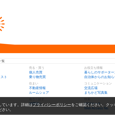
一覧
売る・買う
お役立ち情報
個人売買
暮らしのサポーター
リスト
乗り物売買
自治体からのお知ら
住まい
コミュニケーション
不動産情報
交流広場
ルームシェア
まちかど写真集
会う・話す
検索
仲間探し
びびサーチ
しています。詳細は
プライバシーポリシー
をご確認ください。クッ
Web Access No.
ださい。