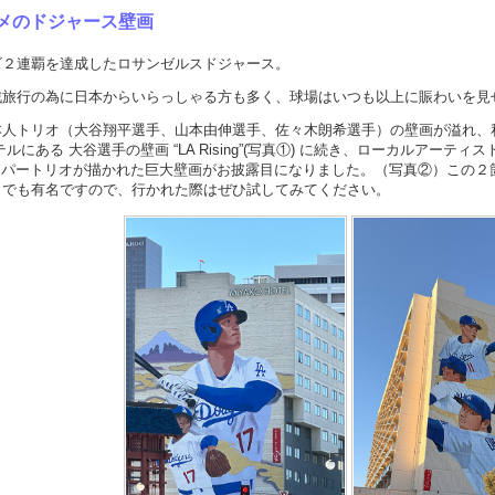
メのドジャース壁画
ズ２連覇を達成したロサンゼルスドジャース。
戦旅行の為に日本からいらっしゃる方も多く、球場はいつも以上に賑わいを見
本人トリオ（大谷翔平選手、山本由伸選手、佐々木朗希選手）の壁画が溢れ、
谷選手の壁画 “LA Rising”(写真①) に続き、ローカルアーティストのRobert Var
日本人スーパートリオが描かれた巨大壁画がお披露目になりました。（写真②）こ
とでも有名ですので、行かれた際はぜひ試してみてください。