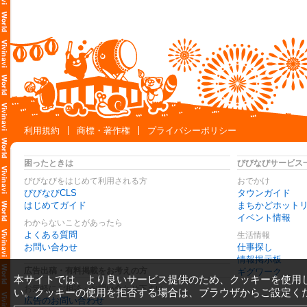
利用規約
商標・著作権
プライバシーポリシー
困ったときは
びびなびサービス
びびなびをはじめて利用される方
おでかけ
びびなびCLS
タウンガイド
はじめてガイド
まちかどホット
イベント情報
わからないことがあったら
よくある質問
生活情報
お問い合わせ
仕事探し
情報掲示板
広告出稿・有料掲載をお考えの方
ギグワーク
本サイトでは、より良いサービス提供のため、クッキーを使用
お気軽にご相談・お問い合わせ下さい
い。クッキーの使用を拒否する場合は、ブラウザからご設定く
広告のお問い合わせ