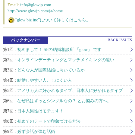
Email:
info@glowjp.com
http://www.glowjp.com/ja/home
“glow biz inc”について詳しくはこちら。
バックナンバー
BACK ISSUES
第1回 :
初めまして！ SFの結婚相談所 「glow」 です
第2回 :
オンラインデーティングとマッチメイキングの違い
第3回 :
どんな人が国際結婚に向いているか
第4回 :
結婚しやすい人、しにくい人
第5回 :
アメリカ人に好かれるタイプ、日本人に好かれるタイプ
第6回 :
なぜ私はずっとシングルなの？ とお悩みの方へ。
第7回 :
日本人男性はモテます！
第8回 :
初めてのデートで印象づける方法
第9回 :
必ず会話が弾む話術