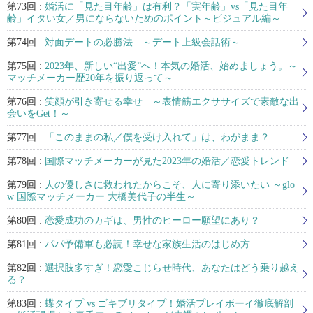
第73回 :
婚活に「見た目年齢」は有利？「実年齢」vs「見た目年
齢」イタい女／男にならないためのポイント～ビジュアル編～
第74回 :
対面デートの必勝法 ～デート上級会話術～
第75回 :
2023年、新しい“出愛”へ！本気の婚活、始めましょう。～
マッチメーカー歴20年を振り返って～
第76回 :
笑顔が引き寄せる幸せ ～表情筋エクササイズで素敵な出
会いをGet！～
第77回 :
「このままの私／僕を受け入れて」は、わがまま？
第78回 :
国際マッチメーカーが見た2023年の婚活／恋愛トレンド
第79回 :
人の優しさに救われたからこそ、人に寄り添いたい ～glo
w 国際マッチメーカー 大橋美代子の半生～
第80回 :
恋愛成功のカギは、男性のヒーロー願望にあり？
第81回 :
パパ予備軍も必読！幸せな家族生活のはじめ方
第82回 :
選択肢多すぎ！恋愛こじらせ時代、あなたはどう乗り越え
る？
第83回 :
蝶タイプ vs ゴキブリタイプ！婚活プレイボーイ徹底解剖