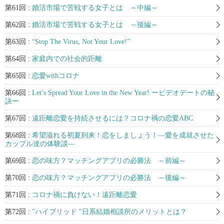
第61回 :
婚活市場で苦戦する女子とは ～中編～
第62回 :
婚活市場で苦戦する女子とは ～後編～
第63回 :
“Stop The Virus, Not Your Love!”
第64回 :
家庭内での社会的距離
第65回 :
恋愛withコロナ
第66回 :
Let’s Spread Your Love in the New Year! ービデオデートの秘
訣ー
第67回 :
遠距離恋愛を持続させるには？コロナ禍の恋愛ABC
第68回 :
希望溢れる初夏到来！恋をしましょう！―愛を成就させた
カップル達の体験談―
第69回 :
恋の味方？マッチングアプリの必勝法 ～前編～
第70回 :
恋の味方？マッチングアプリの必勝法 ～後編～
第71回 :
コロナ禍に負けない！遠距離恋愛
第72回 :
"ハイブリッド "日系結婚相談所のメリットとは？