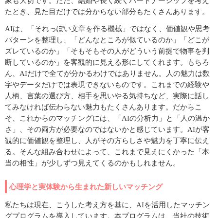
象も大切です。ただ、結婚や長く続くパートナーシップを考え
たとき、見た目だけでは分からない部分もたくさんあります。
AIは、「それっぽい文章を作る機械」ではなく、価値観や思考
パターンを整理し、「どんなところが似ているのか」「どこが
ズレているのか」「そもそもその人がどういう前提で物事を判
断しているのか」を客観的に見える形にしてくれます。もちろ
ん、AIだけで全てが分かるわけではありません。人の魅力は数
字やデータだけでは表現できないものです。これまでの経験や
人柄、言葉の選び方、相手を思いやる気持ちなど、実際に話し
てみなければ伝わらない魅力もたくさんあります。だからこ
そ、これからのマッチングには、「AIの分析力」と「人の温か
さ」、その両方が必要なのではないかと感じています。AIが客
観的に価値観を整理し、人がその方らしさや魅力を丁寧に伝え
る。そんな組み合わせによって、これまで見えにくかった「本
当の相性」が少しずつ見えてくるのかもしれません。
心理学と実体験から生まれた新しいマッチング
私たちは現在、こうした考え方を基に、AIを活用したマッチン
グプログラムを導入しています。本プログラムは、当社の技術