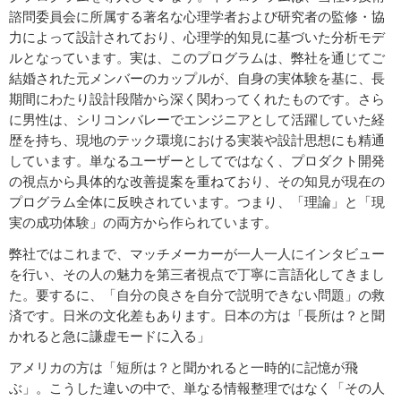
諮問委員会に所属する著名な心理学者および研究者の監修・協
力によって設計されており、心理学的知見に基づいた分析モデ
ルとなっています。実は、このプログラムは、弊社を通じてご
結婚された元メンバーのカップルが、自身の実体験を基に、長
期間にわたり設計段階から深く関わってくれたものです。さら
に男性は、シリコンバレーでエンジニアとして活躍していた経
歴を持ち、現地のテック環境における実装や設計思想にも精通
しています。単なるユーザーとしてではなく、プロダクト開発
の視点から具体的な改善提案を重ねており、その知見が現在の
プログラム全体に反映されています。つまり、「理論」と「現
実の成功体験」の両方から作られています。
弊社ではこれまで、マッチメーカーが一人一人にインタビュー
を行い、その人の魅力を第三者視点で丁寧に言語化してきまし
た。要するに、「自分の良さを自分で説明できない問題」の救
済です。日米の文化差もあります。日本の方は「長所は？と聞
かれると急に謙虚モードに入る」
アメリカの方は「短所は？と聞かれると一時的に記憶が飛
ぶ」。こうした違いの中で、単なる情報整理ではなく「その人