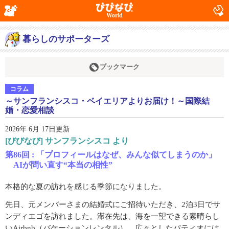
World
暮らしのサポーターズ
ブックマーク
コラム
～サンフランシスコ・ベイエリアよりお届け！～国際結
婚・恋愛相談
2026年 6月 17日更新
[びびなび] サンフランシスコ より
第86回 : 「プロフィールはなぜ、みんな似てしまうのか」
AIが問い直す“本当の相性”
本格的な夏の訪れを感じる季節になりました。
先日、元メンバーさまの結婚式にご招待いただき、2泊3日でサ
ンディエゴを訪れました。滞在先は、海を一望できる素晴らし
いAirbnb（バケーションレンタル）。広々としたパティオには