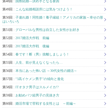
第48回 :
国際結婚―決め手となる要因
第49回 :
こんな結婚相談所には気をつけよう！
第50回 :
子連れ婚！同性婚！養子縁組！アメリカの家族～幸せの形
はいろいろ
第51回 :
グローバルな男性は自立した女性がお好き
第52回 :
2017婚活大作戦 前編
第53回 :
2017婚活大作戦 後編
第54回 :
春です！断（男）捨離しましょう！
第55回 :
人生、前が見えなくなったら…
第56回 :
本当にあった怖い話 ～30代女性の婚活～
第57回 :
“3高イケメン男子”の傾向と進化
第58回 :
ITオタク男子はスルメイカ!?
第59回 :
お勧めバツ組男子の見抜き方
第60回 :
婚活市場で苦戦する女性とは ～前編～