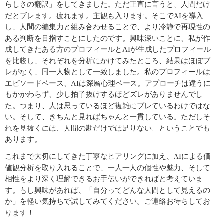
らしさの翻訳」をしてきました。ただ正直に言うと、人間だけ
だとブレます。疲れます。主観も入ります。そこでAIを導入
し、人間の編集力と組み合わせることで、より冷静で再現性の
ある判断を目指すことにしたのです。興味深いことに、私が作
成してきたある方のプロフィールとAIが生成したプロフィール
を比較し、それぞれを分析にかけてみたところ、結果はほぼブ
レがなく、同一人物として一致しました。私のプロフィールは
エピソードベース、AIは深層心理ベース。アプローチは違うに
もかかわらず、少し拍子抜けするほどズレがありませんでし
た。つまり、人は思っているほど複雑にブレているわけではな
い。そして、きちんと見ればちゃんと一貫している。ただしそ
れを見抜くには、人間の勘だけでは足りない、ということでも
あります。
これまで大切にしてきた丁寧なヒアリングに加え、AIによる価
値観分析を取り入れることで、一人一人の個性や魅力、そして
相性をより深く理解できるお手伝いができればと考えていま
す。もし興味があれば、「自分ってどんな人間として見えるの
か」を軽い気持ちで試してみてください。ご連絡お待ちしてお
ります！