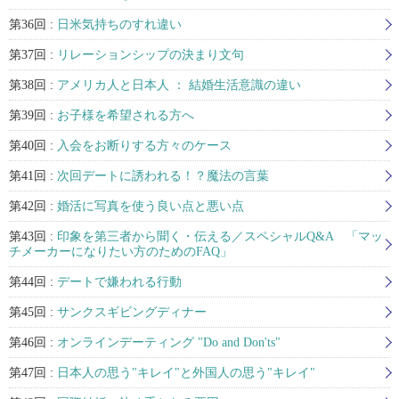
第36回 :
日米気持ちのすれ違い
第37回 :
リレーションシップの決まり文句
第38回 :
アメリカ人と日本人 ： 結婚生活意識の違い
第39回 :
お子様を希望される方へ
第40回 :
入会をお断りする方々のケース
第41回 :
次回デートに誘われる！？魔法の言葉
第42回 :
婚活に写真を使う良い点と悪い点
第43回 :
印象を第三者から聞く・伝える／スペシャルQ&A 「マッ
チメーカーになりたい方のためのFAQ」
第44回 :
デートで嫌われる行動
第45回 :
サンクスギビングディナー
第46回 :
オンラインデーティング "Do and Don'ts"
第47回 :
日本人の思う"キレイ"と外国人の思う"キレイ"