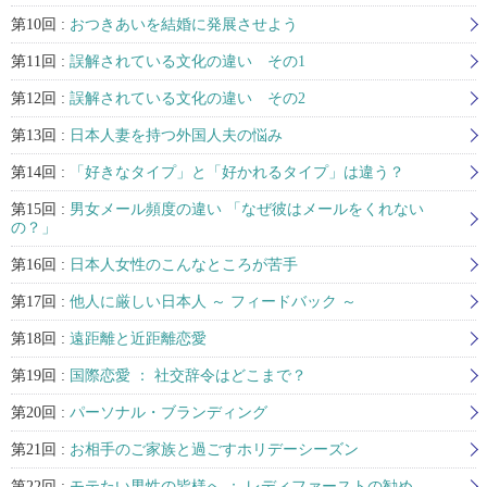
第10回 :
おつきあいを結婚に発展させよう
第11回 :
誤解されている文化の違い その1
第12回 :
誤解されている文化の違い その2
第13回 :
日本人妻を持つ外国人夫の悩み
第14回 :
「好きなタイプ」と「好かれるタイプ」は違う？
第15回 :
男女メール頻度の違い 「なぜ彼はメールをくれない
の？」
第16回 :
日本人女性のこんなところが苦手
第17回 :
他人に厳しい日本人 ～ フィードバック ～
第18回 :
遠距離と近距離恋愛
第19回 :
国際恋愛 ： 社交辞令はどこまで？
第20回 :
パーソナル・ブランディング
第21回 :
お相手のご家族と過ごすホリデーシーズン
第22回 :
モテたい男性の皆様へ ： レディファーストの勧め