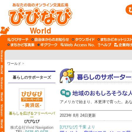
World
ワールド
>
暮らしのサポーターズ
アメリカで始まり、木更津で育った。あ
暮らしを広げるフリーペーパ
2023年 8月 24日更新
ー
びびなび
[びびなび] 千葉 より
株式会社Vivid Navigation
TEL:
0438-40-4428