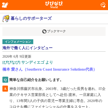
World
暮らしのサポーターズ
ブックマーク
インフォメーション
海外で働く人にインタビュー
2026年 6月 9日更新
[びびなび] サンディエゴ より
橋本 愛さん（Southern Coast Insurance Solutions代表）
Q
簡単な自己紹介をお願いします。
A
神奈川県藤沢市出身。2003年、3歳だった長男を連れ、IT企
業のテキサス営業部長としてへ赴任‐渡米。一旦家庭に入
り、13年間3人の子供の育児ー専業主婦に専念。2020年の
コロナを機にファイナンシャルの仕事をスタート。