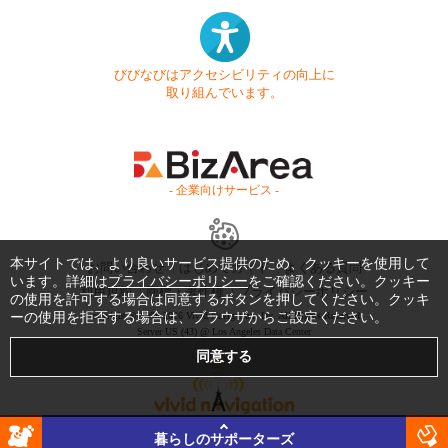
びびなびはアクセシビリティの向上に
取り組んでいます。
- 企業向けサービス -
本サイトでは、より良いサービス提供のため、クッキーを使用して
お問い合わせ
はじめてガイド
よくある質問
います。詳細は
プライバシーポリシー
をご確認ください。クッキー
利用規約
商標・著作権
プライバシーポリシー
の使用を許可する場合は同意するボタンを押してください。クッキ
ーの使用を拒否する場合は、ブラウザからご設定ください。
Copyright © 1999-2026 Vivid Navigation, Inc. All Rights Reserved.
Server US (43) @ Los Angeles Data Center
暮らしのサポーターズ