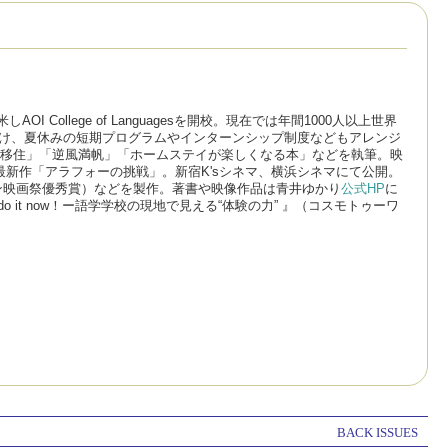
ollege of Languagesを開校。現在では年間1000人以上世界
テイ事業も手掛け、夏休みの短期プログラムやインターンシップ制度などもアレンジ
移住」「逆風満帆」「ホームステイが楽しくなる本」などを執筆。映
新作「アラフォーの挑戦」。新宿K'sシネマ、横浜シネマにて公開。
ン映画祭優秀賞）などを製作。著書や映像作品は青井ゆかり
公式HP
に
o it now！ー語学学校の現地で見える“体験の力” 』（コスモトゥーワ
BACK ISSUES