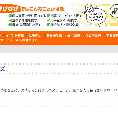
あなたに。先輩からはげましのメッセージ。色々な人と触れ合いグローバルな視野