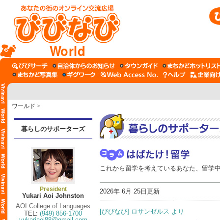
World
ワールド
>
暮らしのサポーターズ
これから留学を考えているあなた、留学中の
President
2026年 6月 25日更新
Yukari Aoi Johnston
AOI College of Languages
[びびなび] ロサンゼルス より
TEL:
(949) 856-1700
yukariaoi88@gmail.com