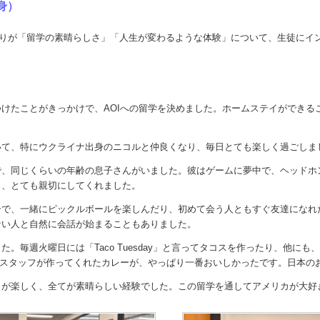
身）
ges代表の青井ゆかりが「留学の素晴らしさ」「人生が変わるような体験」について、
けたことがきっかけで、AOIへの留学を決めました。ホームステイができる
いて、特にウクライナ出身のニコルと仲良くなり、毎日とても楽しく過ごしま
で、同じくらいの年齢の息子さんがいました。彼はゲームに夢中で、ヘッドホ
り、とても親切にしてくれました。
ーで、一緒にピックルボールを楽しんだり、初めて会う人ともすぐ友達になれ
ない人と自然に会話が始まることもありました。
。毎週火曜日には「Taco Tuesday」と言ってタコスを作ったり、他
校スタッフが作ってくれたカレーが、やっぱり一番おいしかったです。日本の
日が楽しく、全てが素晴らしい経験でした。この留学を通してアメリカが大好