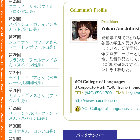
第23回 :
ニコライ・サイボブさん
Columnist's Profile
（ロシア出身）
第24回 :
President
スパッシュ・カディアンさ
Yukari Aoi Johns
ん（ドバイ出身）
第25回 :
愛知県出身で2児の母。
ジュニオン・コワックさん
各国の学生を受け入れて
（コートジボワール出身）
している。語学学校
像プロデューサーと
第26回 :
他、監督作品として
ブランカ・フェルナンドさ
て詳細が確認できる。2
ん（スペイン出身）
ン）を上梓した。
第27回 :
ケイト・イゴアさん（ベラ
AOI College of Languages
ルーシ共和国出身）
3 Corporate Park #140, Irvine (Irvi
第28回 :
TEL:
(949) 856-1700
EMAIL:
yuka
カメラ・ゴメスさん（ブラ
ジル出身）
http://www.aoicollege.net
第29回 :
AOI College of Langu
ベラ・シャルボ・ファント
さん（スペイン出身）
第30回 :
エリナさん（ロシア出身）
バックナンバー
第31回 :