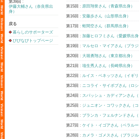
第39回 :
第15回 :
原田翔誉さん（青森県出身）
伊藤大輔さん（奈良県出
身）
第16回 :
安藤歩さん（山形県出身）
戻る
第17回 :
蛭間空さん（群馬県出身）
暮らしのサポーターズ
第18回 :
加藤ヒロフミさん（愛媛県出身
びびなびトップページ
第19回 :
マルセロ・マイアさん（ブラジ
第20回 :
大堀勇翔さん（東京都出身）
第21回 :
埴生秀人さん（長崎県出身）
第22回 :
ルイス・ベネッツさん（イギリ
第23回 :
ニコライ・サイボブさん（ロシ
第24回 :
スパッシュ・カディアンさん（
第25回 :
ジュニオン・コワックさん（コ
第26回 :
ブランカ・フェルナンドさん（
第27回 :
ケイト・イゴアさん（ベラルー
第28回 :
カメラ・ゴメスさん（ブラジル