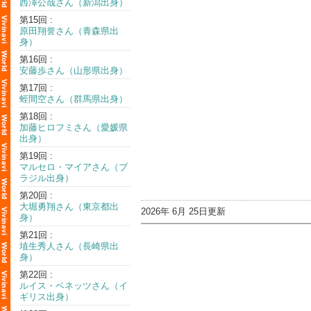
西澤公哉さん（新潟出身）
第15回 :
原田翔誉さん（青森県出
身）
第16回 :
安藤歩さん（山形県出身）
第17回 :
蛭間空さん（群馬県出身）
第18回 :
加藤ヒロフミさん（愛媛県
出身）
第19回 :
マルセロ・マイアさん（ブ
ラジル出身）
第20回 :
大堀勇翔さん（東京都出
2026年 6月 25日更新
身）
第21回 :
埴生秀人さん（長崎県出
身）
第22回 :
ルイス・ベネッツさん（イ
ギリス出身）