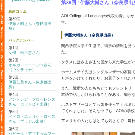
第39回 : 伊藤大輔さん（奈良県出
最新コラム
AOI College of Langua
第39回 :
す。
伊藤大輔さん（奈良県出
身）
伊藤大輔さん（奈良県出身）
バックナンバー
関西学院大学の生協で、留学の情報を見つ
第1回 :
た。
女優 松下恵さん
第2回 :
クラスにはさまざまな国から来た学生が
オルガ・コニエンコさん
（ウクライナ）
ホームステイ先はシングルマザーの家庭
第3回 :
と声をかけてくれたり、お菓子をくれた
伊藤仁美さん（東京都出
身）
また、近所の人たちもとてもフレンドリ
第4回 :
本語で話しかけられることがあり、知ら
アンドレア・フローレンス
さん（コロンビア出身）
ホストマザーはとても気を使ってくれました
てくれました。そんな中でも、AOIの学
第5回 :
ペドロ・エンリケ・ロペス
アメリカの人たちはとても気さくで、毎
さん（ブラジル出身）
第6回 :
ハビール・アブドゥルフセ