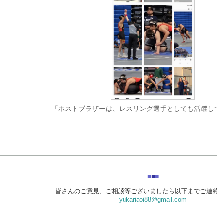
「ホストブラザーは、レスリング選手としても活躍し
■
■
■
皆さんのご意見、ご相談等ございましたら以下までご連
yukariaoi88@gmail.com