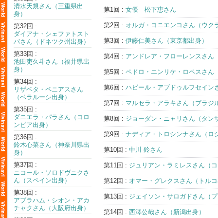
清水天規さん（三重県出
第1回 :
女優 松下恵さん
身）
第2回 :
オルガ・コニエンコさん（ウク
第32回 :
ダイアナ・シェファトスト
第3回 :
伊藤仁美さん（東京都出身）
バさん（ドネツク州出身）
第33回 :
第4回 :
アンドレア・フローレンスさん
池田吏久斗さん（福井県出
身）
第5回 :
ペドロ・エンリケ・ロペスさん
第34回 :
第6回 :
ハビール・アブドゥルフセイン
リザベタ・ペニアスさん
（ベラルーシ出身）
第7回 :
マルセラ・アラキさん（ブラジ
第35回 :
ダニエラ・パラさん（コロ
第8回 :
ジョーダン・ニャリさん（タン
ンビア出身）
第9回 :
ナディア・トロシンナさん（ロ
第36回 :
鈴木心菜さん（神奈川県出
第10回 :
中川 鈴さん
身）
第37回 :
第11回 :
ジュリアン・ラミレスさん（コ
ニコール・ソロドヴニクさ
ん（スペイン出身）
第12回 :
オマー・グレクスさん（トルコ
第38回 :
第13回 :
ジェイソン・サロガドさん（プ
アブラハム・シオン・アカ
チャクさん（大阪府出身）
第14回 :
西澤公哉さん（新潟出身）