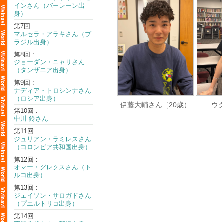
インさん（バーレーン出
身）
第7回 :
マルセラ・アラキさん（ブ
ラジル出身）
第8回 :
ジョーダン・ニャリさん
（タンザニア出身）
第9回 :
ナディア・トロシンナさん
（ロシア出身）
伊藤大輔さん（20歳）
ウ
第10回 :
中川 鈴さん
第11回 :
ジュリアン・ラミレスさん
（コロンビア共和国出身）
第12回 :
オマー・グレクスさん（ト
ルコ出身）
第13回 :
ジェイソン・サロガドさん
（プエルトリコ出身）
第14回 :