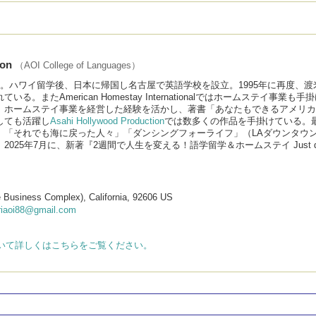
ton
（AOI College of Languages）
ハワイ留学後、日本に帰国し名古屋で英語学校を設立。1995年に再度、渡米しAOI C
いる。またAmerican Homestay Internationalではホームス
、ホームステイ事業を経営した経験を活かし、著書「あなたもできるアメリカ
しても活躍し
Asahi Hollywood Production
では数多くの作品を手掛けている。最
、「それでも海に戻った人々」「ダンシングフォーライフ」（LAダウンタウ
025年7月に、新著『2週間で人生を変える！語学留学＆ホームステイ Just d
ne Business Complex), California, 92606 US
riaoi88@gmail.com
ages について詳しくはこちらをご覧ください。