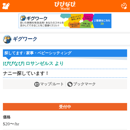
World
ギグワーク
探してます / 家事・ベビーシッティング
[びびなび] ロサンゼルス より
ナニー探しています！
マップ/ルート
ブックマーク
受付中
価格
$20〜/hr