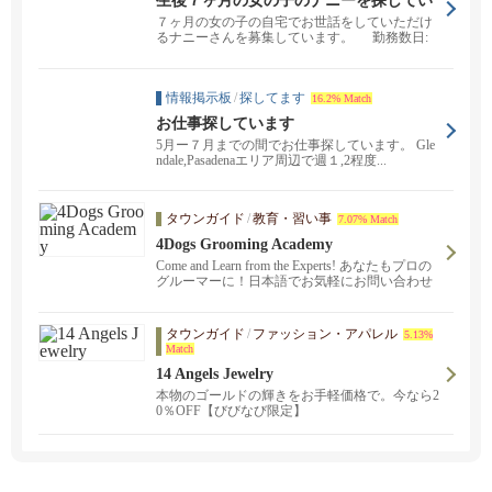
生後７ヶ月の女の子のナニーを探してい
ます。(Culver City)
７ヶ月の女の子の自宅でお世話をしていただけ
るナニーさんを募集しています。 勤務数日:
週4日、...
情報掲示板
/
探してます
16.2% Match
お仕事探しています
5月ー７月までの間でお仕事探しています。 Gle
ndale,Pasadenaエリア周辺で週１,2程度...
タウンガイド
/
教育・習い事
7.07% Match
4Dogs Grooming Academy
Come and Learn from the Experts! あなたもプロの
グルーマーに！日本語でお気軽にお問い合わせ
下さい。カリフォルニア州認定校修了証が発行
されます。ビギナーからプロフェッショナルま
でスキルアップを目指している方大歓迎！
タウンガイド
/
ファッション・アパレル
5.13%
Match
14 Angels Jewelry
本物のゴールドの輝きをお手軽価格で。今なら2
0％OFF【びびなび限定】