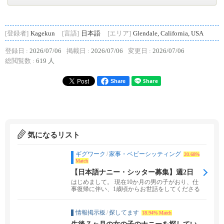
[登録者]
Kagekun
[言語]
日本語
[エリア]
Glendale, California, USA
登録日 :
2026/07/06
掲載日 :
2026/07/06
変更日 :
2026/07/06
総閲覧数 :
619 人
Share
気になるリスト
ギグワーク
/
家事・ベビーシッティング
20.68%
Match
【日本語ナニー・シッター募集】週2日
（1歳男児）
はじめまして。 現在10か月の男の子がおり、仕
事復帰に伴い、1歳頃からお世話をしてくださる
日本語話...
情報掲示板
/
探してます
18.94% Match