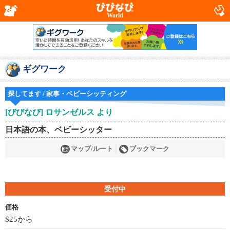
World
ギグワーク
探してます / 家事・ベビーシッティング
[びびなび] ロサンゼルス より
日本語の本、ベビーシッター
マップ/ルート
ブックマーク
受付中
価格
$25から