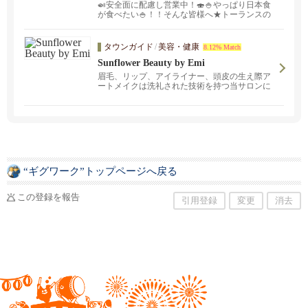
🍛安全面に配慮し営業中！🍣🍚やっぱり日本食
が食べたい🍚！！そんな皆様へ★トーランスの
一丁までご注文お待ちしております！一丁で
は、お寿司から焼き鳥まで３００種類のメニュ
ーをどこよりも負けないボリュームと低価格で
タウンガイド
/
美容・健康
8.12% Match
ご奉仕しております。フレンドリーでアットホ
Sunflower Beauty by Emi
ームな一丁では子供からお年寄りまでお気軽に
お立ち寄りいただけます。また、グループでの
眉毛、リップ、アイライナー、頭皮の生え際ア
パーティーなどもご予約承っております。ぜひ
ートメイクは洗礼された技術を持つ当サロンに
一度お越し下さい、満面の笑顔でお待ちして下
お任せください。 アートメイクとは水に濡れて
ります。
も落ちない持続性の高いメイクです。お客様そ
れぞれの要望に合わせ完全カスタマイズのイン
ク、そしてご希望のスタイルに仕上げていきま
す。 walking distance to Santa Monica Beach
“ギグワーク”トップページへ戻る
この登録を報告
引用登録
変更
消去