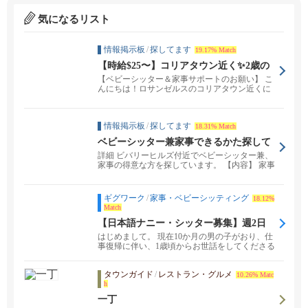
気になるリスト
情報掲示板
/
探してます
19.17% Match
【時給$25〜】コリアタウン近く✨2歳の
女の子のお世話をしてくれる優しい方を
【ベビーシッター＆家事サポートのお願い】 こ
募集中！
んにちは！ロサンゼルスのコリアタウン近くに
住んでいる韓...
情報掲示板
/
探してます
18.31% Match
ベビーシッター兼家事できるかた探して
ます
詳細 ビバリーヒルズ付近でベビーシッター兼、
家事の得意な方を探しています。 【内容】 家事
全般...
ギグワーク
/
家事・ベビーシッティング
18.12%
Match
【日本語ナニー・シッター募集】週2日
（1歳男児）
はじめまして。 現在10か月の男の子がおり、仕
事復帰に伴い、1歳頃からお世話をしてくださる
日本語話...
タウンガイド
/
レストラン・グルメ
10.26% Matc
h
一丁