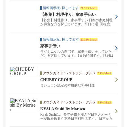
情報掲示板
/
探してます
21.18% Match
【募集】料理作り、家事手伝い
【募集】料理作り、家事手伝い 日本の家庭料理
が得意な方を探しています。平日に週1回程度、
自宅での作...
情報掲示板
/
探してます
20.32% Match
家事手伝い
ラグナニゲルの自宅で、家事手伝いをしていた
だける方探しています。1日数時間です。詳細は
ご連絡ください...
タウンガイド
/
レストラン・グルメ
7.1% Match
CHUBBY GROUP
ミシュラン認定の本格的な和牛料理
タウンガイド
/
レストラン・グルメ
5.1% Match
KYALA Sushi By Morisen
Kyala Sushiは、長年研鑽を積んだ日本人オーナ
ーが腕を振るう本格日本料理店です。 日本から
直接仕入れたこだわりの新鮮食材を使用し、職
人の技が光る握り寿司や、旬の素材を活かした