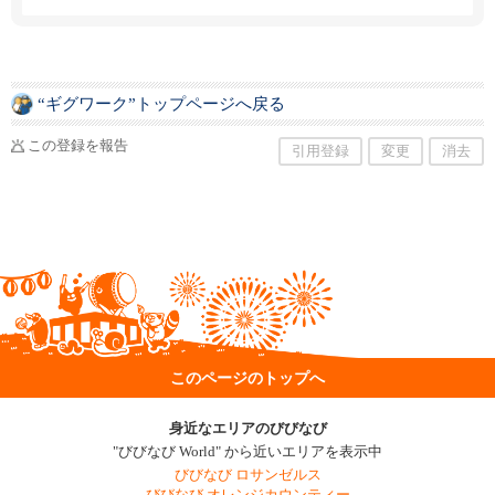
季節ごとの多彩なメニューをリーズナブルにご
提供しております。厳選された日本酒と共に、
心づくしの味わいを落ち着いた和の空間でゆっ
くりとご堪能ください。なお、当店では現在、
一緒に働く寿司シェフも募集しております。詳
細は仕事探しをご覧ください。
“ギグワーク”トップページへ戻る
この登録を報告
引用登録
変更
消去
このページのトップへ
身近なエリアのびびなび
"びびなび World" から近いエリアを表示中
びびなび ロサンゼルス