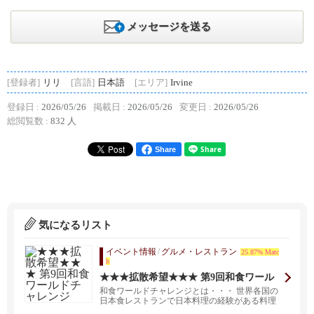
メッセージを送る
[登録者]
リリ
[言語]
日本語
[エリア]
Irvine
登録日 :
2026/05/26
掲載日 :
2026/05/26
変更日 :
2026/05/26
総閲覧数 :
832 人
Share
気になるリスト
イベント情報
/
グルメ・レストラン
25.87% Matc
h
★★★拡散希望★★★ 第9回和食ワール
ドチャレンジ
和食ワールドチャレンジとは・・・ 世界各国の
日本食レストランで日本料理の経験がある料理
人が、日本料理...